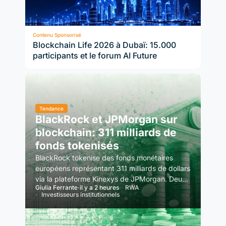
Contenu Sponsorisé
Blockchain Life 2026 à Dubaï: 15.000
participants et le forum AI Future
Tendance
BlackRock et JPMorgan sur
blockchain: 311 milliards de
fonds tokenisés
BlackRock tokenise des fonds monétaires
européens représentant 311 milliards de dollars
via la plateforme Kinexys de JPMorgan. Deux
Giulia Ferrante
·
il y a 2 heures
RWA
rivaux de Wall Street sur…
Investisseurs institutionnels