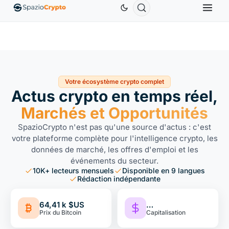
thereum
1 880,58 $US
Tether
0,9991 $US
BNB
586,
ETH
↑1.90%
USDT
↑0.00%
BNB
Votre écosystème crypto complet
Actus crypto en temps réel,
Marchés et Opportunités
SpazioCrypto n'est pas qu'une source d'actus : c'est
votre plateforme complète pour l'intelligence crypto, les
données de marché, les offres d'emploi et les
événements du secteur.
10K+ lecteurs mensuels
Disponible en 9 langues
Rédaction indépendante
64,41 k $US
…
Prix du Bitcoin
Capitalisation