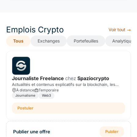
Emplois Crypto
Voir tout →
Tous
Exchanges
Portefeuilles
Analytique
Journaliste Freelance
chez
Spaziocrypto
Actualités et contenus explicatifs sur la blockchain, les
cryptomonnaies et le Web3.
À distance
Temporaire
Journalisme
Web3
Postuler
Publier une offre
Publier