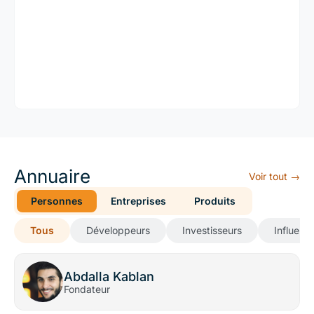
Annuaire
Voir tout →
Personnes
Entreprises
Produits
Tous
Développeurs
Investisseurs
Influenc
Abdalla Kablan
Fondateur