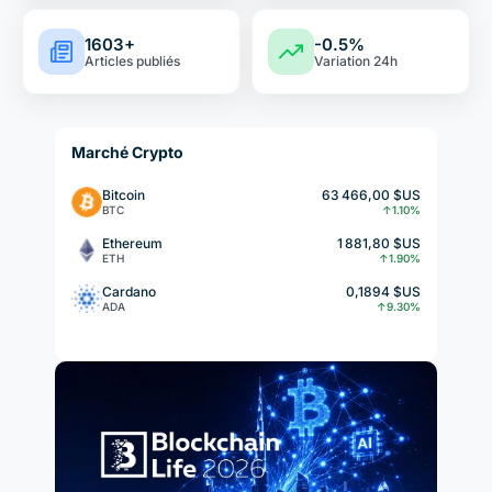
1603+
-0.5%
Articles publiés
Variation 24h
Marché Crypto
Bitcoin
63 466,00 $US
BTC
↑1.10%
Ethereum
1 881,80 $US
ETH
↑1.90%
Cardano
0,1894 $US
ADA
↑9.30%