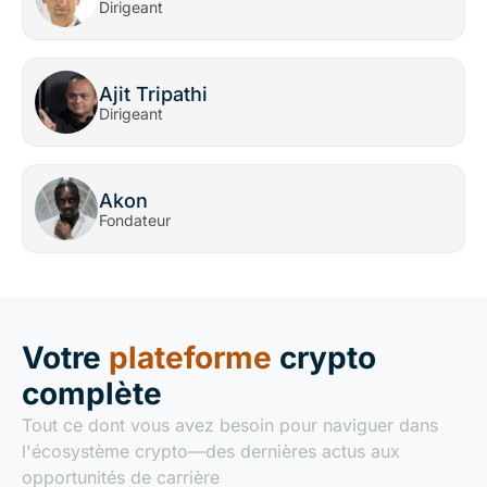
Dirigeant
Ajit Tripathi
Dirigeant
Akon
Fondateur
Votre
plateforme
crypto
complète
Tout ce dont vous avez besoin pour naviguer dans
l'écosystème crypto—des dernières actus aux
opportunités de carrière