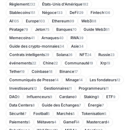
Règlement
États-Unis d'Amérique
232
182
Stablecoins
Négoce
DeFi
Fintech
151
133
129
106
AI
Europe
Ethereum
Web3
105
103
99
88
Piratage
Jeton
Banques
Guide Web3
79
75
70
61
Memecoins
Arnaques
RWA
41
40
39
Guide des crypto-monnaies
Asie
34
34
Contrats intelligents
Solana
NFT
Russie
29
26
24
23
événements
Chine
Communauté
Xrp
22
22
19
19
Tether
Coinbase
Binance
19
18
17
Communiqués de Presse
Minage
Les fondateurs
14
14
12
Investisseurs
Gestionnaires
Programmeurs
12
11
11
DAO
Influenceurs
Cardano
Staking
ETF
9
9
9
9
9
Data Centers
Guide des Èchanges
Énergie
8
7
7
Sécurité
Football
Marchés
Tokenisation
7
5
5
5
Paiements
Métavers
GameFi
Mastercard
5
4
4
4