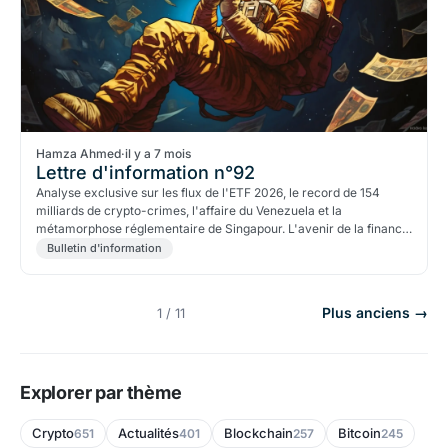
Hamza Ahmed
·
il y a 7 mois
Lettre d'information n°92
Analyse exclusive sur les flux de l'ETF 2026, le record de 154
milliards de crypto-crimes, l'affaire du Venezuela et la
métamorphose réglementaire de Singapour. L'avenir de la finance
numérique aujourd'hui.
Bulletin d'information
Plus anciens →
1 / 11
Explorer par thème
Crypto
Actualités
Blockchain
Bitcoin
651
401
257
245