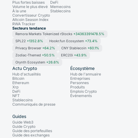
Plus fortes baisses
DeFi
Volume le plus élevé
Memecoins
À la une
Stablecoins
Convertisseur Crypto
Altcoin Season Index
RWA Tracker
Secteurs tendance
Remora Markets Tokenized rStocks
+34363391478.5%
SPL22
+1352.8%
Hookr.fun Ecosystem
+73.4%
Privacy Browser
+64.2%
CNY Stablecoin
+60.1%
Zodiac-Themed
+50.5%
ERC20i
+43.9%
Orynth Ecosystem
+26.6%
Actu Crypto
Écosystème
Hub d'actualités
Hub de l'annuaire
Bitcoin
Entreprises
Ethereum
Personnes
Xrp
Produits
DeFi
Emplois Crypto
NFT
Événements
Stablecoins
Communiqués de presse
Guides
Guide Web3
Guide Crypto
Guide des portefeuilles
Guide des exchanges