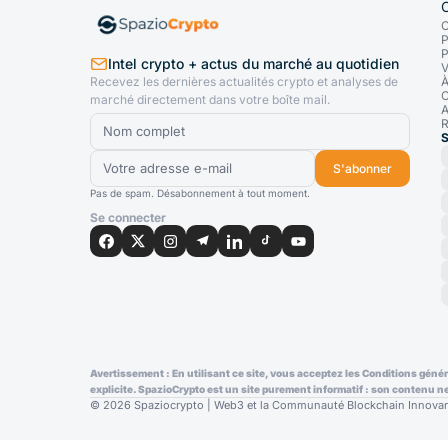
C
P
P
Intel crypto + actus du marché au quotidien
V
Recevez les dernières actualités crypto et analyses de
À
C
marché directement dans votre boîte mail.
A
R
S
S'abonner
Pas de spam. Désabonnement à tout moment.
Se connecter
Avertissement : En utilisant ce site, vous acceptez les Conditions génér
explicite. SpazioCrypto est un site purement informatif : son contenu n
© 2026 Spaziocrypto | Web3 et la Communauté Blockchain Innovant