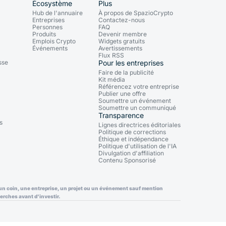
Écosystème
Plus
Hub de l'annuaire
À propos de SpazioCrypto
Entreprises
Contactez-nous
Personnes
FAQ
Produits
Devenir membre
Emplois Crypto
Widgets gratuits
Événements
Avertissements
Flux RSS
sse
Pour les entreprises
Faire de la publicité
Kit média
Référencez votre entreprise
Publier une offre
Soumettre un événement
Soumettre un communiqué
Transparence
s
Lignes directrices éditoriales
Politique de corrections
Éthique et indépendance
Politique d'utilisation de l'IA
Divulgation d'affiliation
Contenu Sponsorisé
ec un coin, une entreprise, un projet ou un événement sauf mention
erches avant d'investir.