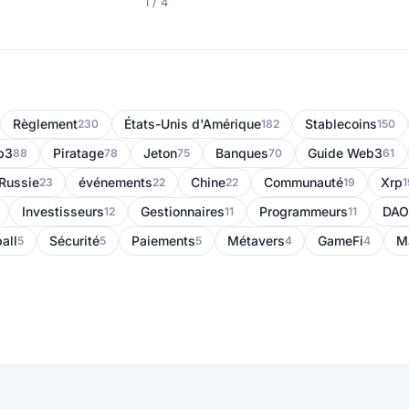
1 / 4
Règlement
États-Unis d'Amérique
Stablecoins
230
182
150
b3
Piratage
Jeton
Banques
Guide Web3
88
78
75
70
61
Russie
événements
Chine
Communauté
Xrp
23
22
22
19
1
Investisseurs
Gestionnaires
Programmeurs
DAO
12
11
11
all
Sécurité
Paiements
Métavers
GameFi
M
5
5
5
4
4