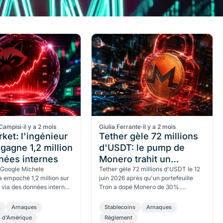
Campisi
·
il y a 2 mois
Giulia Ferrante
·
il y a 2 mois
ket: l'ingénieur
Tether gèle 72 millions
gagne 1,2 million
d'USDT: le pump de
nées internes
Monero trahit un
 Google Michele
blanchiment de 120
Tether gèle 72 millions d'USDT le 12
 empoché 1,2 million sur
juin 2026 après qu'un portefeuille
millions
via des données internes.
Tron a dopé Monero de 30%.
de Manhattan l'a inculpé
ZachXBT retrace un blanchiment de
e et…
120 millions rendu…
t
Arnaques
Stablecoins
Arnaques
s d'Amérique
Règlement