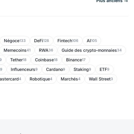
Plus anciens →
Négoce
DeFi
Fintech
AI
133
128
106
105
Memecoins
RWA
Guide des crypto-monnaies
41
36
34
Tether
Coinbase
Binance
9
18
18
17
Influenceurs
Cardano
Staking
ETF
9
9
9
9
9
astercard
Robotique
Marchés
Wall Street
4
4
4
3