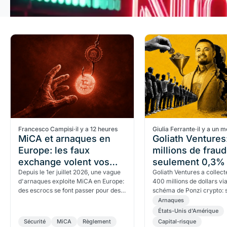
Francesco Campisi
·
il y a 12 heures
Giulia Ferrante
·
il y a un m
MiCA et arnaques en
Goliath Ventures
Europe: les faux
millions de fraud
exchange volent vos
seulement 0,3%
crypto
Depuis le 1er juillet 2026, une vague
crypto
Goliath Ventures a collect
d'arnaques exploite MiCA en Europe:
400 millions de dollars vi
des escrocs se font passer pour des
schéma de Ponzi crypto: 
exchanges ou l'AMF pour voler vos
0,3% des fonds a réellem
Arnaques
crypto.
un actif numérique.
États-Unis d'Amérique
Sécurité
MiCA
Règlement
Capital-risque