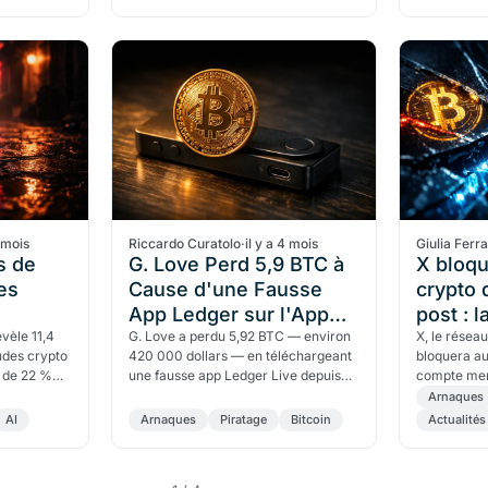
4 mois
Riccardo Curatolo
·
il y a 4 mois
Giulia Ferr
ds de
G. Love Perd 5,9 BTC à
X bloq
es
Cause d'une Fausse
crypto 
App Ledger sur l'App
post : 
vèle 11,4
Store Apple
G. Love a perdu 5,92 BTC — environ
phishin
X, le résea
audes crypto
420 000 dollars — en téléchargeant
bloquera a
fait déb
e de 22 %
une fausse app Ledger Live depuis
compte men
ans ont
l'Apple Mac App Store le 11 avril
la première 
Arnaques
record
2026. ZachXBT a tracé les fonds
éliminera 9
AI
Arnaques
Piratage
Bitcoin
Actualités
jusqu'à KuCoin. Ce que tout
phishing."
détenteur de hardware wallet doit
savoir.