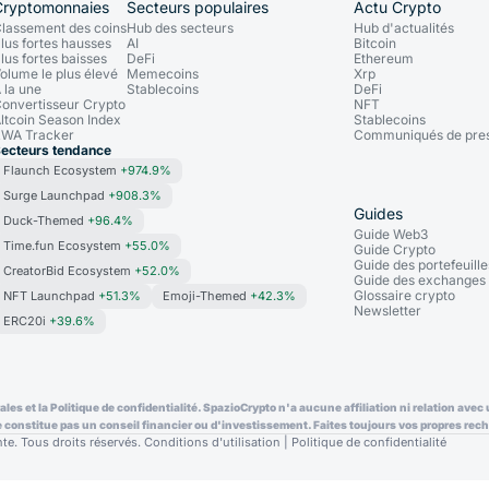
Cryptomonnaies
Secteurs populaires
Actu Crypto
lassement des coins
Hub des secteurs
Hub d'actualités
lus fortes hausses
AI
Bitcoin
lus fortes baisses
DeFi
Ethereum
olume le plus élevé
Memecoins
Xrp
 la une
Stablecoins
DeFi
onvertisseur Crypto
NFT
ltcoin Season Index
Stablecoins
WA Tracker
Communiqués de pre
ecteurs tendance
Flaunch Ecosystem
+974.9%
Surge Launchpad
+908.3%
Guides
Duck-Themed
+96.4%
Guide Web3
Time.fun Ecosystem
+55.0%
Guide Crypto
Guide des portefeuille
CreatorBid Ecosystem
+52.0%
Guide des exchanges
Glossaire crypto
NFT Launchpad
+51.3%
Emoji-Themed
+42.3%
Newsletter
ERC20i
+39.6%
ales et la Politique de confidentialité. SpazioCrypto n'a aucune affiliation ni relation av
e constitue pas un conseil financier ou d'investissement. Faites toujours vos propres rech
e. Tous droits réservés.
Conditions d'utilisation
|
Politique de confidentialité