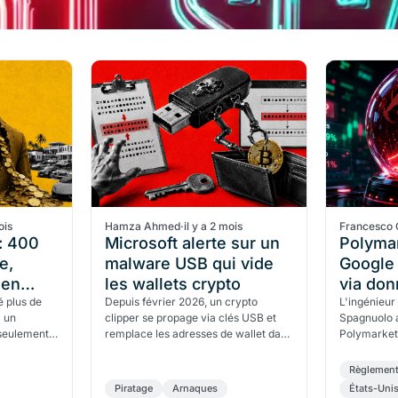
ois
Hamza Ahmed
·
il y a 2 mois
Francesco 
: 400
Microsoft alerte sur un
Polymar
e,
malware USB qui vide
Google 
 en
les wallets crypto
via don
é plus de
Depuis février 2026, un crypto
L'ingénieur
a un
clipper se propage via clés USB et
Spagnuolo a
seulement
remplace les adresses de wallet dans
Polymarket 
ent touché
le presse-papiers. Microsoft a publié
Le parquet 
l'alerte le 17…
pour fraud
Règlemen
Piratage
Arnaques
États-Uni