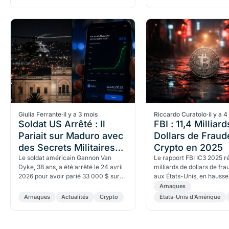
Giulia Ferrante
·
il y a 3 mois
Riccardo Curatolo
·
il y a 
Soldat US Arrêté : Il
FBI : 11,4 Milliar
Pariait sur Maduro avec
Dollars de Fraud
des Secrets Militaires
Crypto en 2025
Classifiés
Le soldat américain Gannon Van
Le rapport FBI IC3 2025 ré
Dyke, 38 ans, a été arrêté le 24 avril
milliards de dollars de fr
2026 pour avoir parié 33 000 $ sur
aux États-Unis, en hauss
Polymarket avec des secrets
sur 2024. Les plus de 60 
Arnaques
militaires classifiés — gag
perdu 4,4 milliards — un 
Arnaques
Actualités
Crypto
États-Unis d'Amérique
absolu jamais atteint.