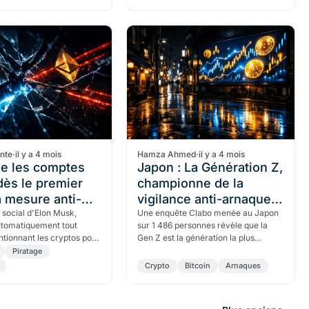
ante
·
il y a 4 mois
Hamza Ahmed
·
il y a 4 mois
ue les comptes
Japon : La Génération Z,
dès le premier
championne de la
la mesure anti-
vigilance anti-arnaques
g de Nikita Bier
u social d'Elon Musk,
crypto
Une enquête Clabo menée au Japon
utomatiquement tout
sur 1 486 personnes révèle que la
at
tionnant les cryptos pour
Gen Z est la génération la plus
fois. Nikita Bier : "Cela
vigilante face aux arnaques crypto,
Piratage
9 % des incitations au
tandis que les Boomers peinent à
Crypto
Bitcoin
Arnaques
comprendre la blockchain. Les
Millennials mènent l'investissement.