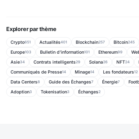
Explorer par thème
Crypto
Actualités
Blockchain
Bitcoin
651
401
257
245
Europe
Bulletin d'information
Ethereum
We
103
101
99
Asie
Contrats intelligents
Solana
NFT
34
29
26
24
Communiqués de Presse
Minage
Les fondateurs
14
14
12
Data Centers
Guide des Èchanges
Énergie
Footb
8
7
7
Adoption
Tokenisation
Échanges
3
3
2