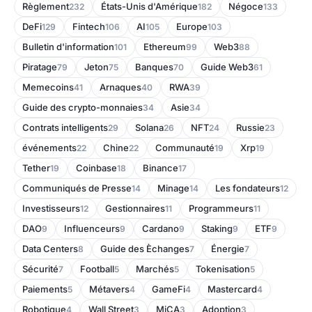
Règlement
États-Unis d'Amérique
Négoce
232
182
133
DeFi
Fintech
AI
Europe
129
106
105
103
Bulletin d'information
Ethereum
Web3
101
99
88
Piratage
Jeton
Banques
Guide Web3
79
75
70
61
Memecoins
Arnaques
RWA
41
40
39
Guide des crypto-monnaies
Asie
34
34
Contrats intelligents
Solana
NFT
Russie
29
26
24
23
événements
Chine
Communauté
Xrp
22
22
19
19
Tether
Coinbase
Binance
19
18
17
Communiqués de Presse
Minage
Les fondateurs
14
14
12
Investisseurs
Gestionnaires
Programmeurs
12
11
11
DAO
Influenceurs
Cardano
Staking
ETF
9
9
9
9
9
Data Centers
Guide des Èchanges
Énergie
8
7
7
Sécurité
Football
Marchés
Tokenisation
7
5
5
5
Paiements
Métavers
GameFi
Mastercard
5
4
4
4
Robotique
Wall Street
MiCA
Adoption
4
3
3
3