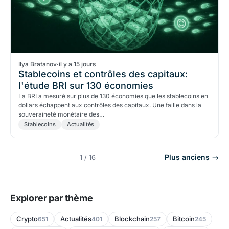
Ilya Bratanov
·
il y a 15 jours
Stablecoins et contrôles des capitaux:
l'étude BRI sur 130 économies
La BRI a mesuré sur plus de 130 économies que les stablecoins en
dollars échappent aux contrôles des capitaux. Une faille dans la
souveraineté monétaire des…
Stablecoins
Actualités
Plus anciens →
1 / 16
Explorer par thème
Crypto
Actualités
Blockchain
Bitcoin
651
401
257
245