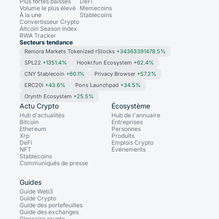
Plus fortes baisses
DeFi
Volume le plus élevé
Memecoins
À la une
Stablecoins
Convertisseur Crypto
Altcoin Season Index
RWA Tracker
Secteurs tendance
Remora Markets Tokenized rStocks
+34363391478.5%
SPL22
+1351.4%
Hookr.fun Ecosystem
+62.4%
CNY Stablecoin
+60.1%
Privacy Browser
+57.2%
ERC20i
+43.6%
Pons Launchpad
+34.5%
Orynth Ecosystem
+25.5%
Actu Crypto
Écosystème
Hub d'actualités
Hub de l'annuaire
Bitcoin
Entreprises
Ethereum
Personnes
Xrp
Produits
DeFi
Emplois Crypto
NFT
Événements
Stablecoins
Communiqués de presse
Guides
Guide Web3
Guide Crypto
Guide des portefeuilles
Guide des exchanges
Glossaire crypto