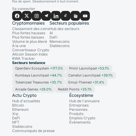
Pas de spam. Désabonnement à tout moment.
Se connecter
Cryptomonnaies
Secteurs populaires
Classement des coins
Hub des secteurs
Plus fortes hausses
AI
Plus fortes baisses
DeFi
Volume le plus élevé
Memecoins
À la une
Stablecoins
Convertisseur Crypto
Altcoin Season Index
RWA Tracker
Secteurs tendance
OpenServ Ecosystem
+177.3%
Printr Launchpad
+53.1%
Kumbaya Launchpad
+44.7%
Camelot Launchpad
+39.1%
Tokenized Treasuries
+35.7%
Emoji-Themed
+31.4%
Arcade Games
+26.0%
Reddit Points
+25.1%
Actu Crypto
Écosystème
Hub d'actualités
Hub de l'annuaire
Bitcoin
Entreprises
Ethereum
Personnes
Xrp
Produits
DeFi
Emplois Crypto
NFT
Événements
Stablecoins
Communiqués de presse