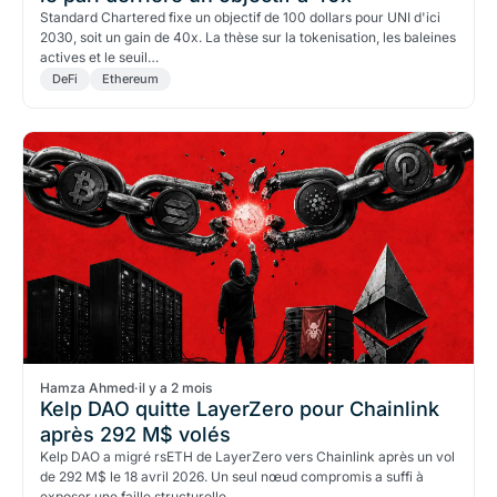
Standard Chartered fixe un objectif de 100 dollars pour UNI d'ici
2030, soit un gain de 40x. La thèse sur la tokenisation, les baleines
actives et le seuil…
DeFi
Ethereum
Hamza Ahmed
·
il y a 2 mois
Kelp DAO quitte LayerZero pour Chainlink
après 292 M$ volés
Kelp DAO a migré rsETH de LayerZero vers Chainlink après un vol
de 292 M$ le 18 avril 2026. Un seul nœud compromis a suffi à
exposer une faille structurelle…