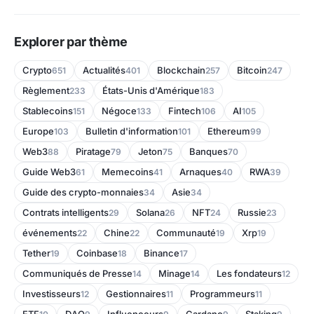
Explorer par thème
Crypto
Actualités
Blockchain
Bitcoin
651
401
257
247
Règlement
États-Unis d'Amérique
233
183
Stablecoins
Négoce
Fintech
AI
151
133
106
105
Europe
Bulletin d'information
Ethereum
103
101
99
Web3
Piratage
Jeton
Banques
88
79
75
70
Guide Web3
Memecoins
Arnaques
RWA
61
41
40
39
Guide des crypto-monnaies
Asie
34
34
Contrats intelligents
Solana
NFT
Russie
29
26
24
23
événements
Chine
Communauté
Xrp
22
22
19
19
Tether
Coinbase
Binance
19
18
17
Communiqués de Presse
Minage
Les fondateurs
14
14
12
Investisseurs
Gestionnaires
Programmeurs
12
11
11