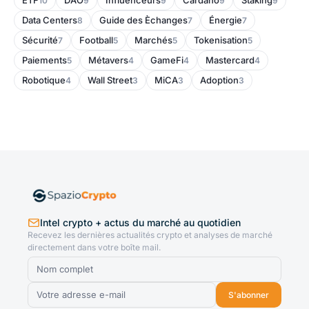
ETF
DAO
Influenceurs
Cardano
Staking
10
9
9
9
9
Data Centers
Guide des Èchanges
Énergie
8
7
7
Sécurité
Football
Marchés
Tokenisation
7
5
5
5
Paiements
Métavers
GameFi
Mastercard
5
4
4
4
Robotique
Wall Street
MiCA
Adoption
4
3
3
3
Intel crypto + actus du marché au quotidien
Recevez les dernières actualités crypto et analyses de marché
directement dans votre boîte mail.
S'abonner