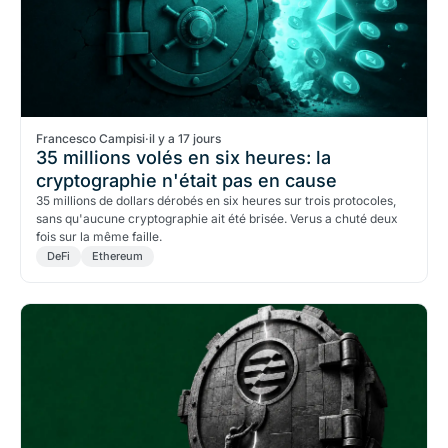
Francesco Campisi
·
il y a 17 jours
35 millions volés en six heures: la
cryptographie n'était pas en cause
35 millions de dollars dérobés en six heures sur trois protocoles,
sans qu'aucune cryptographie ait été brisée. Verus a chuté deux
fois sur la même faille.
DeFi
Ethereum