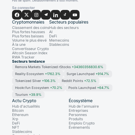
Pas de spam. Désabonnement à tout moment.
Se connecter
Cryptomonnaies
Secteurs populaires
Classement des coins
Hub des secteurs
Plus fortes hausses
AI
Plus fortes baisses
DeFi
Volume le plus élevé
Memecoins
À la une
Stablecoins
Convertisseur Crypto
Altcoin Season Index
RWA Tracker
Secteurs tendance
Remora Markets Tokenized rStocks
+34360356830.6%
Reality Ecosystem
+1762.3%
Surge Launchpad
+914.7%
Tokenized Silver
+106.3%
Reddit Points
+72.5%
Hookr.fun Ecosystem
+70.2%
Pools Launchpad
+64.7%
Tourism
+39.9%
Actu Crypto
Écosystème
Hub d'actualités
Hub de l'annuaire
Bitcoin
Entreprises
Ethereum
Personnes
Xrp
Produits
DeFi
Emplois Crypto
NFT
Événements
Stablecoins