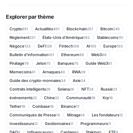
Explorer par thème
Crypto
Actualités
Blockchain
Bitcoin
651
401
257
245
Règlement
États-Unis d'Amérique
Stablecoins
231
182
151
Négoce
DeFi
Fintech
AI
Europe
133
129
106
105
103
Bulletin d'information
Ethereum
Web3
101
99
88
Piratage
Jeton
Banques
Guide Web3
78
75
70
61
Memecoins
Arnaques
RWA
41
40
39
Guide des crypto-monnaies
Asie
34
34
Contrats intelligents
Solana
NFT
Russie
29
26
24
23
événements
Chine
Communauté
Xrp
22
22
19
19
Tether
Coinbase
Binance
19
18
17
Communiqués de Presse
Minage
Les fondateurs
14
14
12
Investisseurs
Gestionnaires
Programmeurs
12
11
11
DAO
Influenceurs
Cardano
Staking
ETF
9
9
9
9
9