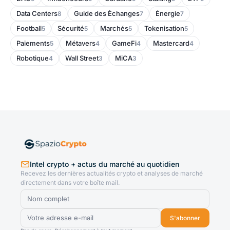
Data Centers
Guide des Èchanges
Énergie
8
7
7
Football
Sécurité
Marchés
Tokenisation
5
5
5
5
Paiements
Métavers
GameFi
Mastercard
5
4
4
4
Robotique
Wall Street
MiCA
4
3
3
Intel crypto + actus du marché au quotidien
Recevez les dernières actualités crypto et analyses de marché
directement dans votre boîte mail.
S'abonner