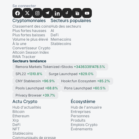
Se connecter
Cryptomonnaies
Secteurs populaires
Classement des coins
Hub des secteurs
Plus fortes hausses
AI
Plus fortes baisses
DeFi
Volume le plus élevé
Memecoins
À la une
Stablecoins
Convertisseur Crypto
Altcoin Season Index
RWA Tracker
Secteurs tendance
Remora Markets Tokenized rStocks
+34363391478.5%
SPL22
+1310.8%
Surge Launchpad
+829.0%
CNY Stablecoin
+96.9%
Hookr.fun Ecosystem
+85.2%
Pools Launchpad
+68.8%
Pons Launchpad
+60.5%
Privacy Browser
+39.7%
Actu Crypto
Écosystème
Hub d'actualités
Hub de l'annuaire
Bitcoin
Entreprises
Ethereum
Personnes
Xrp
Produits
DeFi
Emplois Crypto
NFT
Événements
Stablecoins
Communiqués de presse