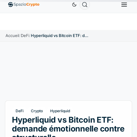
Ethereum
1 880,58 $US
Tether
0,9991 $US
BNB
10%
ETH
↑1.90%
USDT
↑0.00%
BN
Accueil
/
DeFi
/
Hyperliquid vs Bitcoin ETF: demande émotionnelle contre structurelle
DeFi
Crypto
Hyperliquid
Hyperliquid vs Bitcoin ETF:
demande émotionnelle contre