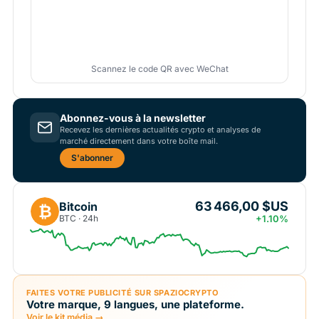
Scannez le code QR avec WeChat
Abonnez-vous à la newsletter
Recevez les dernières actualités crypto et analyses de
marché directement dans votre boîte mail.
S'abonner
63 466,00 $US
Bitcoin
₿
BTC · 24h
+1.10%
FAITES VOTRE PUBLICITÉ SUR SPAZIOCRYPTO
Votre marque, 9 langues, une plateforme.
Voir le kit média →