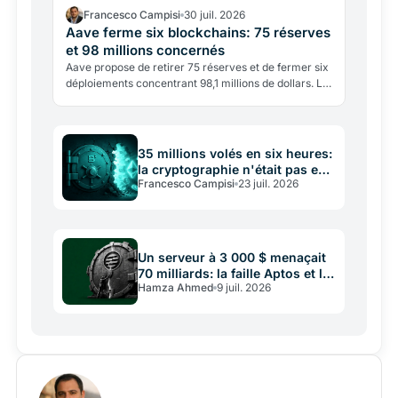
Francesco Campisi
30 juil. 2026
Aave ferme six blockchains: 75 réserves
et 98 millions concernés
Aave propose de retirer 75 réserves et de fermer six
déploiements concentrant 98,1 millions de dollars. Le
multichain entre dans sa phase de sélection.
35 millions volés en six heures:
la cryptographie n'était pas en
Francesco Campisi
23 juil. 2026
cause
Un serveur à 3 000 $ menaçait
70 milliards: la faille Aptos et la
Hamza Ahmed
9 juil. 2026
sécurité crypto