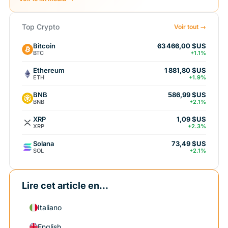
Top Crypto
Voir tout →
Bitcoin
63 466,00 $US
BTC
+1.1%
Ethereum
1 881,80 $US
ETH
+1.9%
BNB
586,99 $US
BNB
+2.1%
XRP
1,09 $US
XRP
+2.3%
Solana
73,49 $US
SOL
+2.1%
Lire cet article en...
Italiano
English