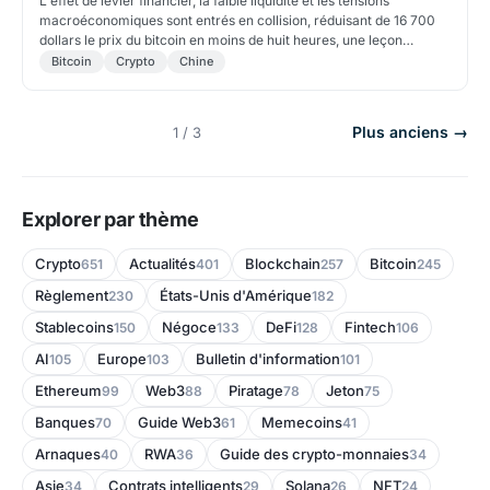
L'effet de levier financier, la faible liquidité et les tensions
macroéconomiques sont entrés en collision, réduisant de 16 700
dollars le prix du bitcoin en moins de huit heures, une leçon
douloureuse sur le risque et la réaction.
Bitcoin
Crypto
Chine
Plus anciens →
1 / 3
Explorer par thème
Crypto
Actualités
Blockchain
Bitcoin
651
401
257
245
Règlement
États-Unis d'Amérique
230
182
Stablecoins
Négoce
DeFi
Fintech
150
133
128
106
AI
Europe
Bulletin d'information
105
103
101
Ethereum
Web3
Piratage
Jeton
99
88
78
75
Banques
Guide Web3
Memecoins
70
61
41
Arnaques
RWA
Guide des crypto-monnaies
40
36
34
Asie
Contrats intelligents
Solana
NFT
34
29
26
24