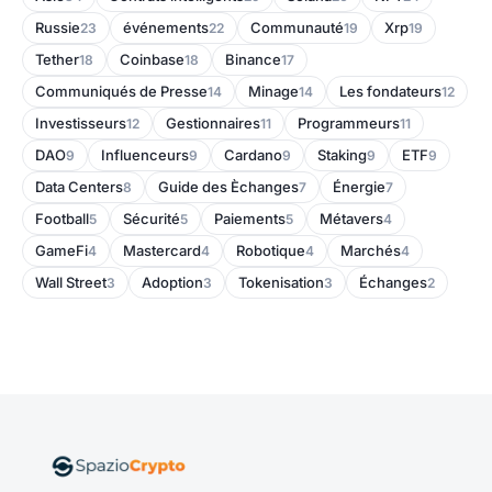
Russie
événements
Communauté
Xrp
23
22
19
19
Tether
Coinbase
Binance
18
18
17
Communiqués de Presse
Minage
Les fondateurs
14
14
12
Investisseurs
Gestionnaires
Programmeurs
12
11
11
DAO
Influenceurs
Cardano
Staking
ETF
9
9
9
9
9
Data Centers
Guide des Èchanges
Énergie
8
7
7
Football
Sécurité
Paiements
Métavers
5
5
5
4
GameFi
Mastercard
Robotique
Marchés
4
4
4
4
Wall Street
Adoption
Tokenisation
Échanges
3
3
3
2