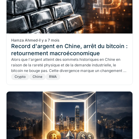
Hamza Ahmed
·
il y a 7 mois
Record d'argent en Chine, arrêt du bitcoin :
retournement macroéconomique
Alors que l'argent atteint des sommets historiques en Chine en
raison de la rareté physique et de la demande industrielle, le
bitcoin ne bouge pas. Cette divergence marque un changement de
paradigme macroéconomique entre la rareté réelle et la rareté
Crypto
Chine
RWA
numérique.