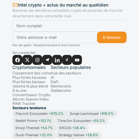
Intel crypto + actus du marché au quotidien
Recevez les dernières actualités crypto et analyses de marché
directement dans votre boîte mail.
S'abonner
Pas de spam. Désabonnement à tout moment.
Se connecter
Cryptomonnaies
Secteurs populaires
Classement des coins
Hub des secteurs
Plus fortes hausses
AI
Plus fortes baisses
DeFi
Volume le plus élevé
Memecoins
À la une
Stablecoins
Convertisseur Crypto
Altcoin Season Index
RWA Tracker
Secteurs tendance
Flaunch Ecosystem
+979.2%
Surge Launchpad
+916.5%
Reddit Points
+102.1%
Time.fun Ecosystem
+55.0%
Emoji-Themed
+54.7%
ERC20i
+38.4%
Duck-Themed
+32.0%
Strategy Games
+29.6%