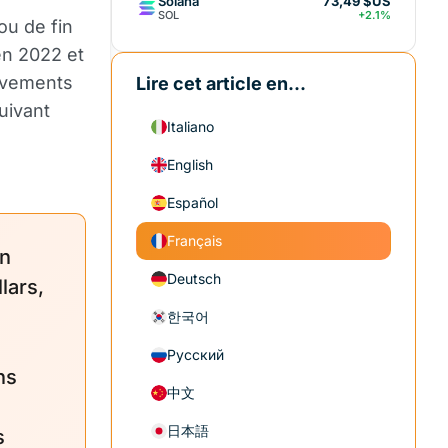
Solana
73,49 $US
SOL
+2.1%
ou de fin
en 2022 et
uvements
Lire cet article en...
uivant
Italiano
English
Español
Français
in
Deutsch
lars,
한국어
Русский
ns
中文
日本語
s