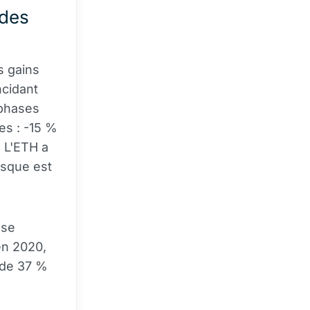
odes
s gains
ncidant
 phases
es : -15 %
 L'ETH a
isque est
 se
en 2020,
 de 37 %