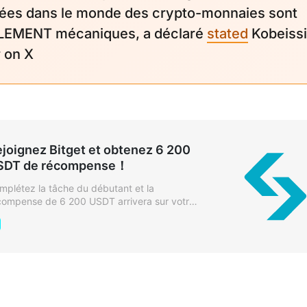
ées dans le monde des crypto-monnaies sont
EMENT mécaniques, a déclaré
stated
Kobeissi
r on X
joignez Bitget et obtenez 6 200
SDT de récompense！
mplétez la tâche du débutant et la
compense de 6 200 USDT arrivera sur votre
mpte en 10 secondes ! Déposez et
hangez pour gagner plus de récompenses.