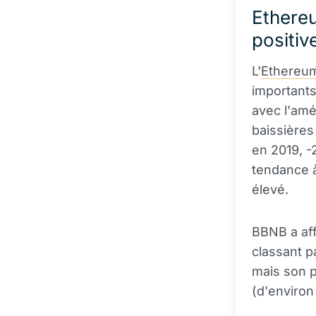
Ethereu
positiv
L'
Ethereu
importants
avec l'am
baissières
en 2019, -
tendance à
élevé.
BBNB a aff
classant p
mais son p
(d'environ