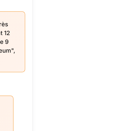
rès
t 12
e 9
reum",