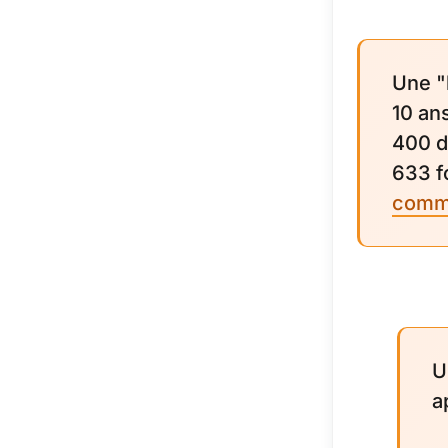
Une "
10 ans
400 d
633 f
comm
U
a