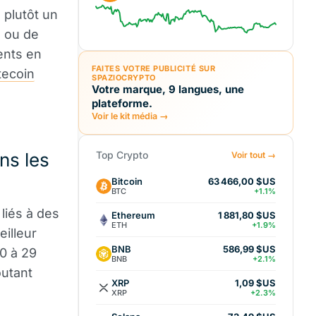
 plutôt un
e ou de
ents en
FAITES VOTRE PUBLICITÉ SUR
tecoin
SPAZIOCRYPTO
Votre marque, 9 langues, une
plateforme.
Voir le kit média →
ns les
Top Crypto
Voir tout →
Bitcoin
63 466,00 $US
BTC
+1.1%
liés à des
Ethereum
1 881,80 $US
ETH
+1.9%
illeur
BNB
586,99 $US
0 à 29
BNB
+2.1%
outant
XRP
1,09 $US
XRP
+2.3%