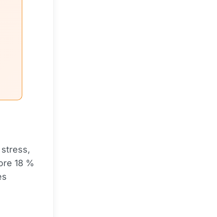
 stress,
ore 18 %
es