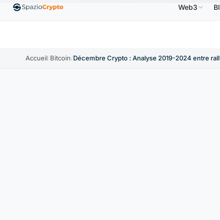
Web3
B
Ethereum
1 880,58 $US
Tether
0,9991 $US
BNB
.10%
ETH
↑1.90%
USDT
↑0.00%
B
Accueil
/
Bitcoin
/
Décembre Crypto : Analyse 2019-2024 entre rall