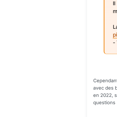
I
m
L
p
-
Cependant,
avec des b
en 2022, s
questions 