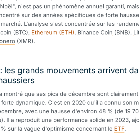
 Noël", n'est pas un phénomène annuel garanti, mais
ncentré sur des années spécifiques de forte hauss
 marché. L'analyse s'est concentrée sur les rendem
tcoin
(BTC),
Ethereum (ETH)
,
Binance Coin
(BNB),
Li
onero
(XMR).
 : les grands mouvements arrivent da
haussiers
a montré que ses pics de décembre sont clairement 
forte dynamique. C'est en 2020 qu'il a connu son me
écembre, avec une hausse d'environ 48 % (de 19 70
s). Il a reproduit une performance solide en 2023, aj
 % sur la vague d'optimisme concernant le
ETF
.