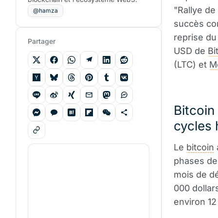
"Rallye de
@hamza
succès co
reprise du
Partager
USD de
Bi
(LTC) et
M
Bitcoin
cycles 
Le
bitcoin
phases de 
mois de d
000 dollar
environ 12