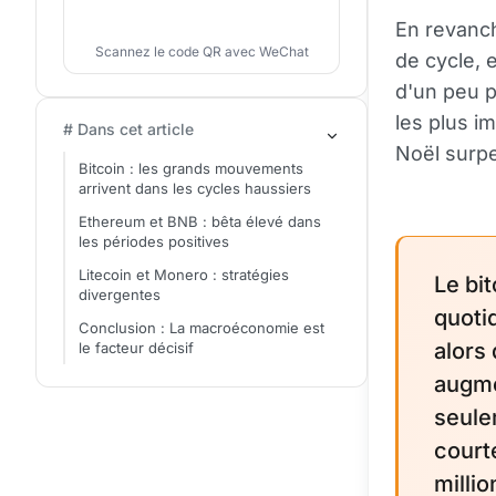
En revanch
Scannez le code QR avec WeChat
de cycle, 
d'un peu 
les plus i
# Dans cet article
Noël surp
Bitcoin : les grands mouvements
arrivent dans les cycles haussiers
Ethereum et BNB : bêta élevé dans
les périodes positives
Litecoin et Monero : stratégies
Le bi
divergentes
quoti
Conclusion : La macroéconomie est
alors 
le facteur décisif
augme
seule
court
milli