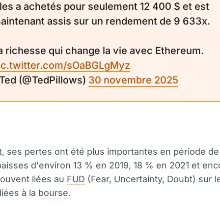
l les a achetés pour seulement 12 400 $ et est
aintenant assis sur un rendement de 9 633x.
a richesse qui change la vie avec Ethereum.
ic.twitter.com/sOaBGLgMyz
 Ted (@TedPillows)
30 novembre 2025
 ses pertes ont été plus importantes en période de
aisses d'environ 13 % en 2019, 18 % en 2021 et enc
ouvent liées au
FUD
(Fear, Uncertainty, Doubt) sur l
liées à la
bourse
.