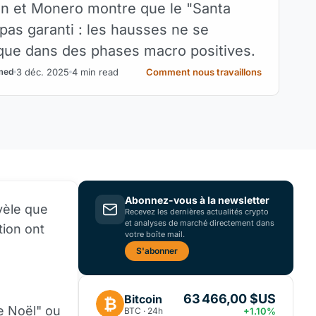
in et Monero montre que le "Santa
 pas garanti : les hausses ne se
que dans des phases macro positives.
3 déc. 2025
4 min read
Comment nous travaillons
med
Abonnez-vous à la newsletter
vèle que
Recevez les dernières actualités crypto
et analyses de marché directement dans
tion ont
votre boîte mail.
S'abonner
63 466,00 $US
Bitcoin
₿
e Noël" ou
BTC · 24h
+1.10%