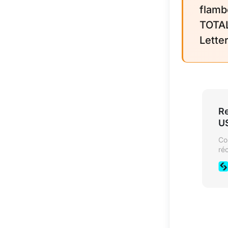
flamb
TOTAL
Lette
Re
U
Co
ré
co
éc