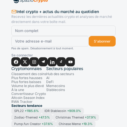
Intel crypto + actus du marché au quotidien
Recevez les dernières actualités crypto et analyses de marché
directement dans votre boîte mail.
S'abonner
Pas de spam. Désabonnement à tout moment.
Se connecter
Cryptomonnaies
Secteurs populaires
Classement des coins
Hub des secteurs
Plus fortes hausses
AI
Plus fortes baisses
DeFi
Volume le plus élevé
Memecoins
À la une
Stablecoins
Convertisseur Crypto
Altcoin Season Index
RWA Tracker
Secteurs tendance
SPL22
+1185.6%
IDR Stablecoin
+909.0%
Zodiac-Themed
+47.5%
Christmas Themed
+37.9%
Pump.fun Creator
+37.6%
Chinese Meme
+19.3%