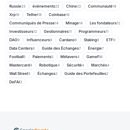
Russie
événements
Chine
Communauté
23
22
22
19
Xrp
Tether
Coinbase
19
18
18
Communiqués de Presse
Minage
Les fondateurs
14
14
12
Investisseurs
Gestionnaires
Programmeurs
12
11
11
DAO
Influenceurs
Cardano
Staking
ETF
9
9
9
9
9
Data Centers
Guide des Èchanges
Énergie
8
7
7
Football
Paiements
Métavers
GameFi
5
5
4
4
Mastercard
Robotique
Sécurité
Marchés
4
4
4
4
Wall Street
Échanges
Guide des Portefeuilles
3
2
2
DeFAI
2