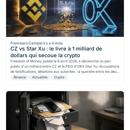
Francesco Campisi
·
il y a 4 mois
CZ vs Star Xu : le livre à 1 milliard de
dollars qui secoue la crypto
Freedom of Money, publié le 8 avril 2026, a déclenché un pari
public d'un milliard entre CZ et le PDG d'OKX Star Xu. Accusations
de falsifications, délations aux autorités : la querelle entre les deux
plus grands exchanges secoue la gouvernance du secteur.
Binance
Actualités
Crypto