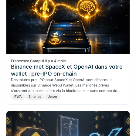
Francesco Campisi
·
il y a 4 mois
Binance met SpaceX et OpenAI dans votre
wallet : pre-IPO on-chain
Des tokens pre-IPO pour SpaceX et OpenAI sont désormais
disponibles sur Binance Web3 Wallet. Les marchés privés
s'ouvrent aux particuliers via la blockchain — sans compte de
courtage.
RWA
Binance
Jeton