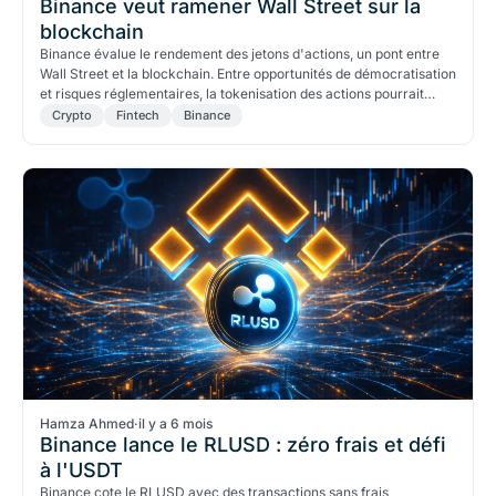
Binance veut ramener Wall Street sur la
blockchain
Binance évalue le rendement des jetons d'actions, un pont entre
Wall Street et la blockchain. Entre opportunités de démocratisation
et risques réglementaires, la tokenisation des actions pourrait
marquer une nouvelle phase pour les marchés mondiaux.
Crypto
Fintech
Binance
Hamza Ahmed
·
il y a 6 mois
Binance lance le RLUSD : zéro frais et défi
à l'USDT
Binance cote le RLUSD avec des transactions sans frais,