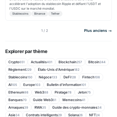
accélérant l'adoption du stablecoin Ripple et défiant l'USDT et
l'USDC sur le marché mondial.
Stablecoins
Binance
Tether
Plus anciens →
1 / 2
Explorer par thème
Crypto
Actualités
Blockchain
Bitcoin
651
401
257
244
Règlement
États-Unis d'Amérique
229
182
Stablecoins
Négoce
DeFi
Fintech
150
133
128
106
AI
Europe
Bulletin d'information
105
103
101
Ethereum
Web3
Piratage
Jeton
98
88
78
75
Banques
Guide Web3
Memecoins
70
61
41
Arnaques
RWA
Guide des crypto-monnaies
39
35
34
Asie
Contrats intelligents
Solana
NFT
34
29
26
24