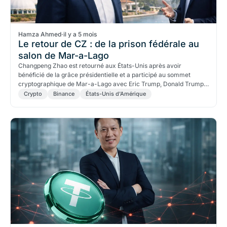
Hamza Ahmed
·
il y a 5 mois
Le retour de CZ : de la prison fédérale au
salon de Mar-a-Lago
Changpeng Zhao est retourné aux États-Unis après avoir
bénéficié de la grâce présidentielle et a participé au sommet
cryptographique de Mar-a-Lago avec Eric Trump, Donald Trump
Jr. et Brian Armstrong. Entre-temps, Binance concentre 85 % du
Crypto
Binance
États-Unis d'Amérique
stablecoin USD1 lié à World Liberty Financial.