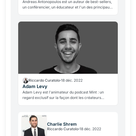
Andreas Antonopoulos est un auteur de best-sellers,
un conférencier, un éducateur et l'un des principaux
experts mondiaux du bitcoin et de la blockchain.
Riccardo Curatolo
18 déc. 2022
Adam Levy
Adam Levy est l'animateur du podcast Mint : un
regard exclusif sur la façon dont les créateurs
d'aujourd'hui construisent les communautés de
demain en utilisant web3 comme jeton social, DAO et
NFT, pour n'en citer que quelques-uns.
Charlie Shrem
Riccardo Curatolo
18 déc. 2022