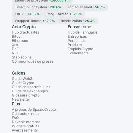
Etherfuse Ecosystem
+286666.9%
Time.fun Ecosystem
+138.6%
Zodiac-Themed
+56.7%
ERC20i
+43.2%
Emoji-Themed
+32.6%
Wrapped-Tokens
+32.2%
Reddit Points
+25.3%
Actu Crypto
Écosystème
Hub d'actualités
Hub de l'annuaire
Bitcoin
Entreprises
Ethereum
Personnes
Xrp
Produits
DeFi
Emplois Crypto
NFT
Événements
Stablecoins
Communiqués de presse
Guides
Guide Web3
Guide Crypto
Guide des portefeuilles
Guide des exchanges
Glossaire crypto
Newsletter
Plus
À propos de SpazioCrypto
Contactez-nous
FAQ
Devenir membre
Widgets gratuits
Avertissements