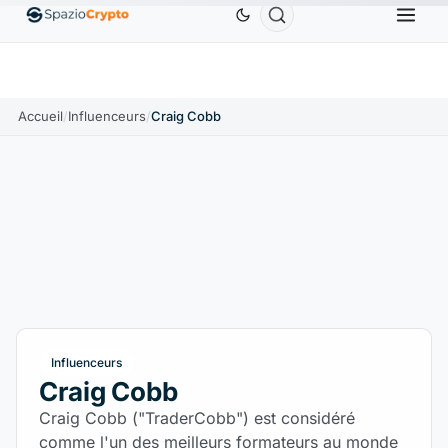
Ethereum
1 880,58 $US
Tether
0,9991 $US
BN
↑1.10%
ETH
↑1.90%
USDT
↑0.00%
Accueil
/
Influenceurs
/
Craig Cobb
Influenceurs
Craig Cobb
Craig Cobb ("TraderCobb") est considéré
comme l'un des meilleurs formateurs au monde