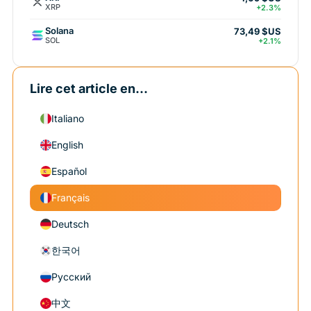
XRP
+2.3%
Solana
73,49 $US
SOL
+2.1%
Lire cet article en...
Italiano
English
Español
Français
Deutsch
한국어
Русский
中文