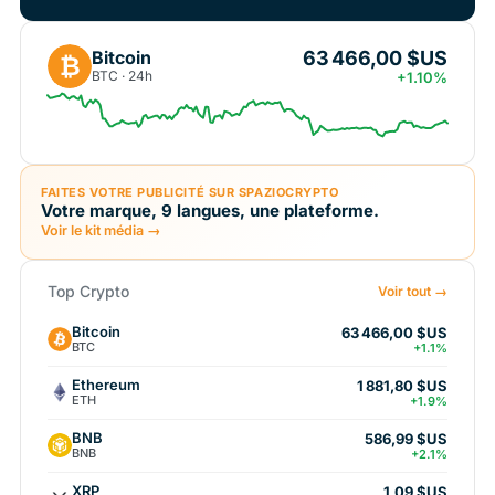
63 466,00 $US
Bitcoin
₿
BTC · 24h
+1.10%
FAITES VOTRE PUBLICITÉ SUR SPAZIOCRYPTO
Votre marque, 9 langues, une plateforme.
Voir le kit média →
Top Crypto
Voir tout →
Bitcoin
63 466,00 $US
BTC
+1.1%
Ethereum
1 881,80 $US
ETH
+1.9%
BNB
586,99 $US
BNB
+2.1%
XRP
1,09 $US