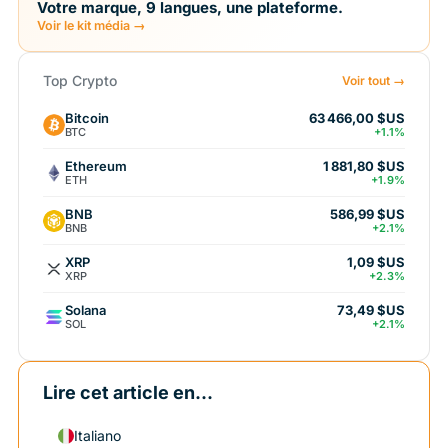
Votre marque, 9 langues, une plateforme.
Voir le kit média →
Top Crypto
Voir tout →
Bitcoin
63 466,00 $US
BTC
+1.1%
Ethereum
1 881,80 $US
ETH
+1.9%
BNB
586,99 $US
BNB
+2.1%
XRP
1,09 $US
XRP
+2.3%
Solana
73,49 $US
SOL
+2.1%
Lire cet article en...
Italiano