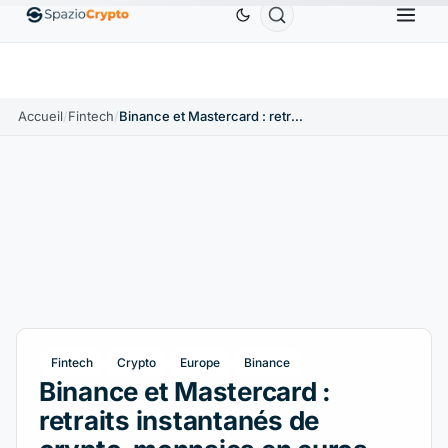
Ethereum
1 880,58 $US
Tether
0,9991 $US
BNB
10%
ETH
↑1.90%
USDT
↑0.00%
B
Accueil
/
Fintech
/
Binance et Mastercard : retraits instantanés de crypto-monnaies en euros
Fintech
Crypto
Europe
Binance
Binance et Mastercard :
retraits instantanés de