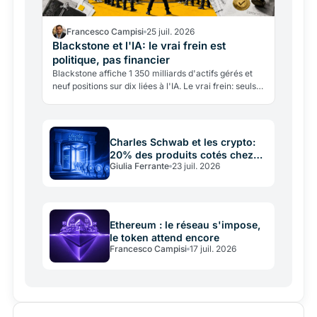
Francesco Campisi
25 juil. 2026
Blackstone et l'IA: le vrai frein est
politique, pas financier
Blackstone affiche 1 350 milliards d'actifs gérés et
neuf positions sur dix liées à l'IA. Le vrai frein: seuls
14% des Américains accepteraient un data center…
Charles Schwab et les crypto:
20% des produits cotés chez
Giulia Ferrante
23 juil. 2026
un seul broker
Ethereum : le réseau s'impose,
le token attend encore
Francesco Campisi
17 juil. 2026