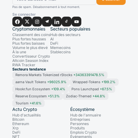
Pas de spam. Désabonnement à tout moment.
Se connecter
Cryptomonnaies
Secteurs populaires
Classement des coins
Hub des secteurs
Plus fortes hausses
AI
Plus fortes baisses
DeFi
Volume le plus élevé
Memecoins
À la une
Stablecoins
Convertisseur Crypto
Altcoin Season Index
RWA Tracker
Secteurs tendance
Remora Markets Tokenized rStocks
+34363391478.5%
aarna Vault Tokens
+96025.9%
Wrapped-Tokens
+199.2%
Hookr.fun Ecosystem
+109.4%
Pons Launchpad
+67.5%
Reserve Ecosystem
+51.3%
Zodiac-Themed
+44.8%
Tourism
+41.6%
Actu Crypto
Écosystème
Hub d'actualités
Hub de l'annuaire
Bitcoin
Entreprises
Ethereum
Personnes
Xrp
Produits
DeFi
Emplois Crypto
NFT
Événements