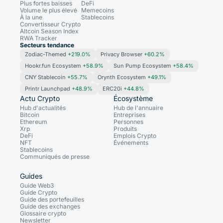
Plus fortes baisses
DeFi
Volume le plus élevé
Memecoins
À la une
Stablecoins
Convertisseur Crypto
Altcoin Season Index
RWA Tracker
Secteurs tendance
Zodiac-Themed
+219.0%
Privacy Browser
+60.2%
Hookr.fun Ecosystem
+58.9%
Sun Pump Ecosystem
+58.4%
CNY Stablecoin
+55.7%
Orynth Ecosystem
+49.1%
Printr Launchpad
+48.9%
ERC20i
+44.8%
Actu Crypto
Écosystème
Hub d'actualités
Hub de l'annuaire
Bitcoin
Entreprises
Ethereum
Personnes
Xrp
Produits
DeFi
Emplois Crypto
NFT
Événements
Stablecoins
Communiqués de presse
Guides
Guide Web3
Guide Crypto
Guide des portefeuilles
Guide des exchanges
Glossaire crypto
Newsletter