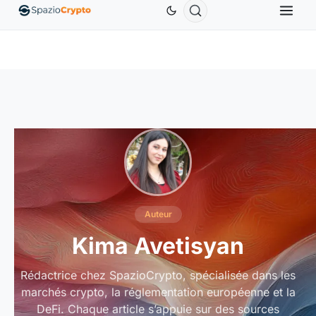
Ethereum
1 880,58 $US
Tether
0,9991 $US
BNB
%
ETH
↑1.90%
USDT
↑0.00%
BNB
Auteur
Kima Avetisyan
Rédactrice chez SpazioCrypto, spécialisée dans les
marchés crypto, la réglementation européenne et la
DeFi. Chaque article s’appuie sur des sources