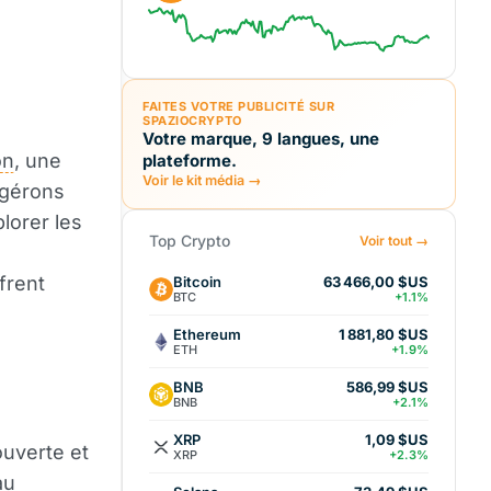
FAITES VOTRE PUBLICITÉ SUR
SPAZIOCRYPTO
Votre marque, 9 langues, une
on
, une
plateforme.
Voir le kit média →
 gérons
lorer les
Top Crypto
Voir tout →
frent
Bitcoin
63 466,00 $US
BTC
+1.1%
Ethereum
1 881,80 $US
ETH
+1.9%
BNB
586,99 $US
BNB
+2.1%
XRP
1,09 $US
ouverte et
XRP
+2.3%
au