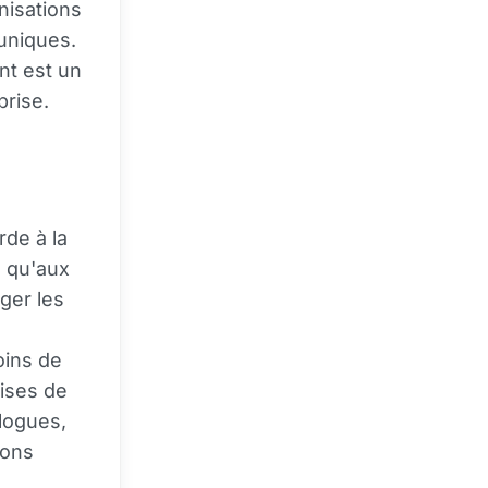
nisations
 uniques.
nt est un
prise.
rde à la
s qu'aux
ger les
oins de
rises de
logues,
ions