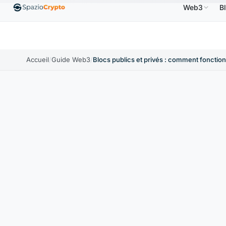
Web3
B
$US
Ethereum
1 880,58 $US
Tether
0,9991 $US
↑1.10%
ETH
↑1.90%
USDT
↑0.00%
Accueil
/
Guide Web3
/
Blocs publics et privés : comment fonction