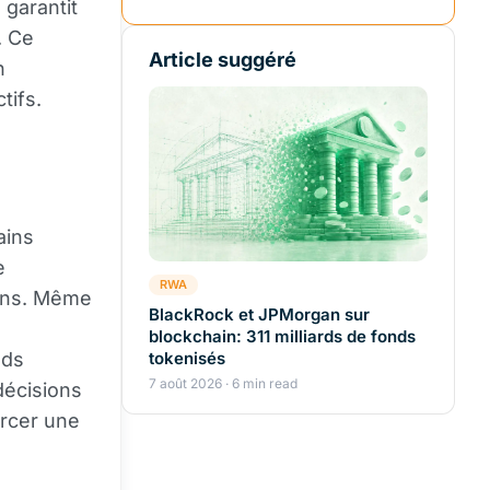
 garantit
. Ce
Article suggéré
n
tifs.
ains
e
RWA
ions. Même
BlackRock et JPMorgan sur
blockchain: 311 milliards de fonds
uds
tokenisés
7 août 2026 · 6 min read
décisions
rcer une