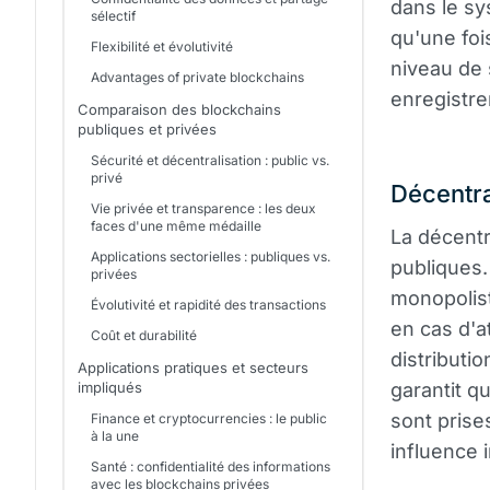
dans le sy
sélectif
qu'une foi
Flexibilité et évolutivité
niveau de 
Advantages of private blockchains
enregistre
Comparaison des blockchains
publiques et privées
Sécurité et décentralisation : public vs.
privé
Décentra
Vie privée et transparence : les deux
faces d'une même médaille
La décentra
Applications sectorielles : publiques vs.
publiques.
privées
monopolist
Évolutivité et rapidité des transactions
en cas d'a
Coût et durabilité
distributi
Applications pratiques et secteurs
impliqués
garantit q
sont pris
Finance et cryptocurrencies : le public
à la une
influence 
Santé : confidentialité des informations
avec les blockchains privées