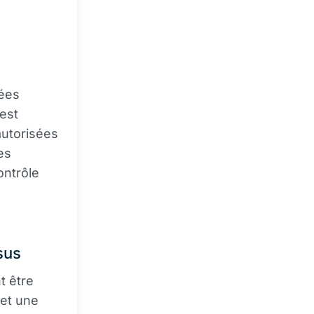
vées
est
 autorisées
es
ontrôle
sus
t être
met une