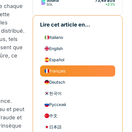
Solana
73,49 $US
SOL
+2.1%
ue chaque
ette
 les
Lire cet article en...
distribué.
Italiano
s, tels
ssent que
English
ûre, ce
Español
Français
Deutsch
한국어
ence.
Русский
au et peut
中文
 fraude et
trinsèque
日本語