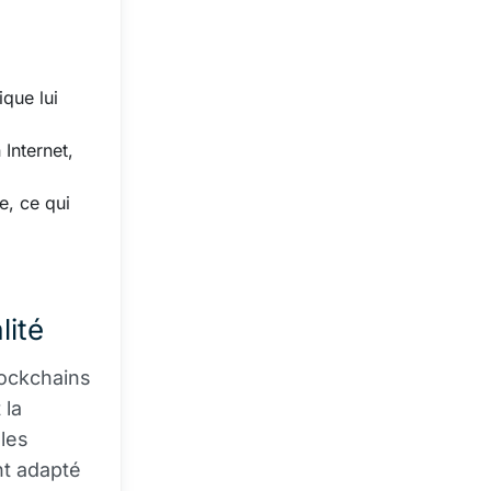
ique lui
Internet,
e, ce qui
lité
lockchains
 la
les
nt adapté