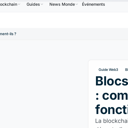
lockchain
Guides
News Monde
Événements
BNB
586,64 $US
USDC
0,9995 $US
XRP
1,09 $US
BNB
↑2.10%
USDC
↑0.00%
XRP
nent-ils ?
Guide Web3
B
Blocs
: co
fonct
La blockchai