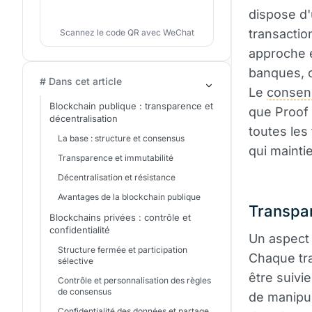
dispose d'
transactio
Scannez le code QR avec WeChat
approche é
banques, c
# Dans cet article
Le
consen
Blockchain publique : transparence et
que Proof 
décentralisation
toutes les
La base : structure et consensus
qui mainti
Transparence et immutabilité
Décentralisation et résistance
Avantages de la blockchain publique
Transpar
Blockchains privées : contrôle et
confidentialité
Un aspect 
Structure fermée et participation
Chaque tra
sélective
être suivie
Contrôle et personnalisation des règles
de consensus
de manipul
Confidentialité des données et partage