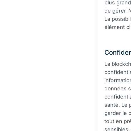
plus grand
de gérer l
La possibi
élément cl
Confiden
La blockch
confidenti
informatio
données se
confidenti
santé. Le 
garder le 
tout en pré
sensibles.