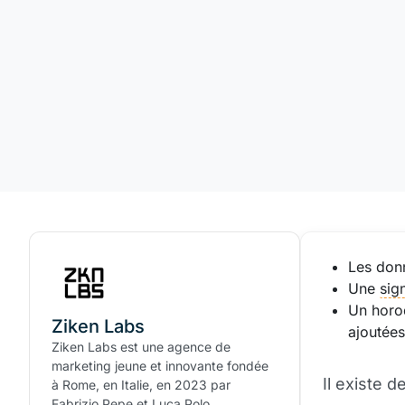
Les donn
Une
sig
Un horod
Ziken Labs
ajoutées
Ziken Labs est une agence de
marketing jeune et innovante fondée
Il existe 
à Rome, en Italie, en 2023 par
Fabrizio Pepe et Luca Polo.