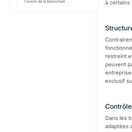
l'avenir de la blockchain
à certain
Structur
Contrairem
fonctionne
restreint 
peuvent pa
entreprise
exclusif su
Contrôle
Dans les b
adaptées a