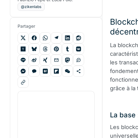
@zikenlabs
Blockch
Partager
décentr
La blockch
caractéris
les transa
fondement
fonctionne
grâce à la
La base 
Les blockc
universel