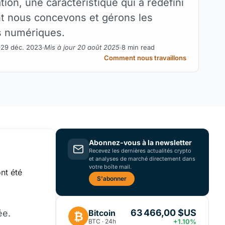
tion, une caractéristique qui a redéfini
nt nous concevons et gérons les
s numériques.
29 déc. 2023
Mis à jour 20 août 2025
8 min read
Comment nous travaillons
Abonnez-vous à la newsletter
Recevez les dernières actualités crypto
et analyses de marché directement dans
votre boîte mail.
nt été
S'abonner
63 466,00 $US
Bitcoin
ée.
₿
BTC · 24h
+1.10%