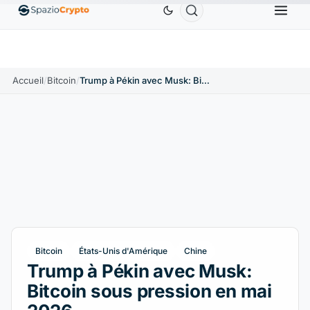
Ethereum
1 880,58 $US
Tether
0,9991 $US
BNB
10%
ETH
↑1.90%
USDT
↑0.00%
B
Accueil
/
Bitcoin
/
Trump à Pékin avec Musk: Bitcoin sous pression en mai 2026
Bitcoin
États-Unis d'Amérique
Chine
Trump à Pékin avec Musk:
Bitcoin sous pression en mai