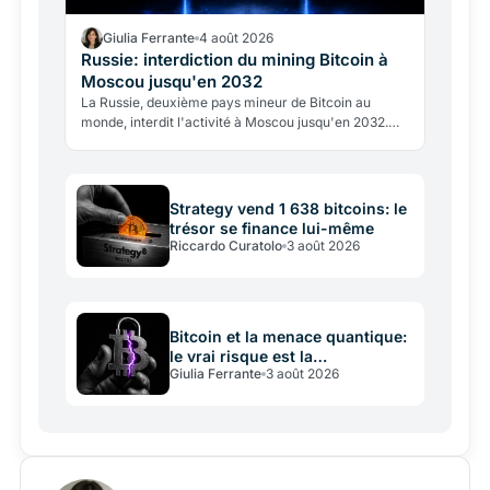
Giulia Ferrante
4 août 2026
Russie: interdiction du mining Bitcoin à
Moscou jusqu'en 2032
La Russie, deuxième pays mineur de Bitcoin au
monde, interdit l'activité à Moscou jusqu'en 2032.
Motif: le réseau électrique ne tient plus. Analyse des
effets…
Strategy vend 1 638 bitcoins: le
trésor se finance lui-même
Riccardo Curatolo
3 août 2026
Bitcoin et la menace quantique:
le vrai risque est la
Giulia Ferrante
3 août 2026
gouvernance