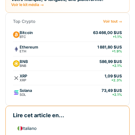
Voir le kit média →
Top Crypto
Voir tout →
Bitcoin
63 466,00 $US
BTC
+1.1%
Ethereum
1 881,80 $US
ETH
+1.9%
BNB
586,99 $US
BNB
+2.1%
XRP
1,09 $US
XRP
+2.3%
Solana
73,49 $US
SOL
+2.1%
Lire cet article en...
Italiano