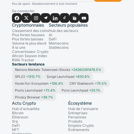
Pas de spam. Désabonnement à tout moment.
Se connecter
Cryptomonnaies
Secteurs populaires
Classement des coins
Hub des secteurs
Plus fortes hausses
AI
Plus fortes baisses
DeFi
Volume le plus élevé
Memecoins
À la une
Stablecoins
Convertisseur Crypto
Altcoin Season Index
RWA Tracker
Secteurs tendance
Remora Markets Tokenized rStocks
+34363391478.5%
SPL22
+1312.7%
Surge Launchpad
+830.6%
Hookr.fun Ecosystem
+106.4%
CNY Stablecoin
+75.5%
Pools Launchpad
+72.4%
Pons Launchpad
+55.1%
Privacy Browser
+39.7%
Actu Crypto
Écosystème
Hub d'actualités
Hub de l'annuaire
Bitcoin
Entreprises
Ethereum
Personnes
Xrp
Produits
DeFi
Emplois Crypto
NFT
Événements
Stablecoins