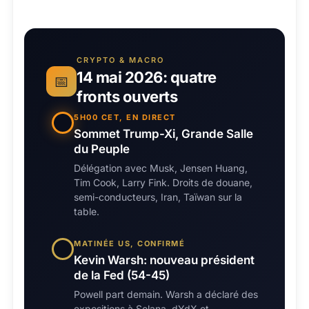
CRYPTO & MACRO
14 mai 2026: quatre
📅
fronts ouverts
5H00 CET, EN DIRECT
Sommet Trump-Xi, Grande Salle
du Peuple
Délégation avec Musk, Jensen Huang,
Tim Cook, Larry Fink. Droits de douane,
semi-conducteurs, Iran, Taïwan sur la
table.
MATINÉE US, CONFIRMÉ
Kevin Warsh: nouveau président
de la Fed (54-45)
Powell part demain. Warsh a déclaré des
expositions à Solana, dYdX et