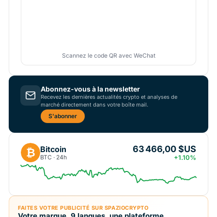
Scannez le code QR avec WeChat
Abonnez-vous à la newsletter
Recevez les dernières actualités crypto et analyses de
marché directement dans votre boîte mail.
S'abonner
63 466,00 $US
Bitcoin
₿
BTC · 24h
+1.10%
FAITES VOTRE PUBLICITÉ SUR SPAZIOCRYPTO
Votre marque, 9 langues, une plateforme.