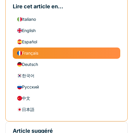
Lire cet article en...
Italiano
English
Español
Français
Deutsch
한국어
Русский
中文
日本語
Article suggéré