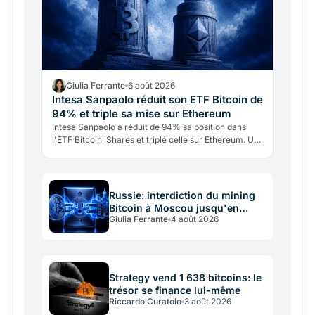
Giulia Ferrante
6 août 2026
Intesa Sanpaolo réduit son ETF Bitcoin de
94% et triple sa mise sur Ethereum
Intesa Sanpaolo a réduit de 94% sa position dans
l'ETF Bitcoin iShares et triplé celle sur Ethereum. Un
rééquilibrage tactique, pas un abandon: la banque…
Russie: interdiction du mining
Bitcoin à Moscou jusqu'en
Giulia Ferrante
4 août 2026
2032
Strategy vend 1 638 bitcoins: le
trésor se finance lui-même
Riccardo Curatolo
3 août 2026