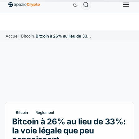
Ethereum
1 880,58 $US
Tether
0,9991 $US
BN
↑1.10%
ETH
↑1.90%
USDT
↑0.00%
Accueil
/
Bitcoin
/
Bitcoin à 26% au lieu de 33%: la voie légale que peu connaissent
Bitcoin
Règlement
Bitcoin à 26% au lieu de 33%:
la voie légale que peu