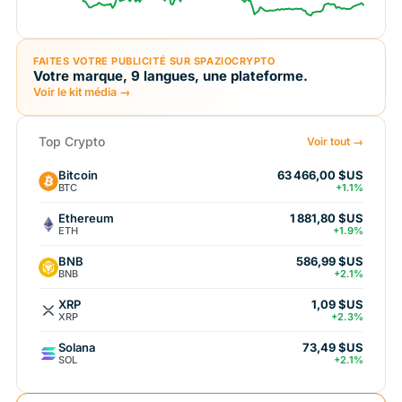
FAITES VOTRE PUBLICITÉ SUR SPAZIOCRYPTO
Votre marque, 9 langues, une plateforme.
Voir le kit média →
Top Crypto
Voir tout →
Bitcoin
63 466,00 $US
BTC
+1.1%
Ethereum
1 881,80 $US
ETH
+1.9%
BNB
586,99 $US
BNB
+2.1%
XRP
1,09 $US
XRP
+2.3%
Solana
73,49 $US
SOL
+2.1%