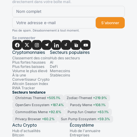
directement dans votre boîte mail.
S'abonner
Pas de spam. Désabonnement à tout moment.
Se connecter
Cryptomonnaies
Secteurs populaires
Classement des coins
Hub des secteurs
Plus fortes hausses
AI
Plus fortes baisses
DeFi
Volume le plus élevé
Memecoins
À la une
Stablecoins
Convertisseur Crypto
Altcoin Season Index
RWA Tracker
Secteurs tendance
Christmas Themed
+505.1%
Zodiac-Themed
+219.9%
OpenServ Ecosystem
+187.4%
Parody Meme
+108.1%
Commodities Meme
+92.6%
Pump.fun Creator
+63.1%
Privacy Browser
+60.2%
Sun Pump Ecosystem
+59.3%
Actu Crypto
Écosystème
Hub d'actualités
Hub de l'annuaire
Bitcoin
Entreprises