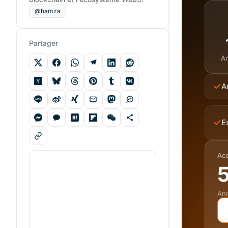
@hamza
Partager
Ar
A
E
Acc
5
Ann