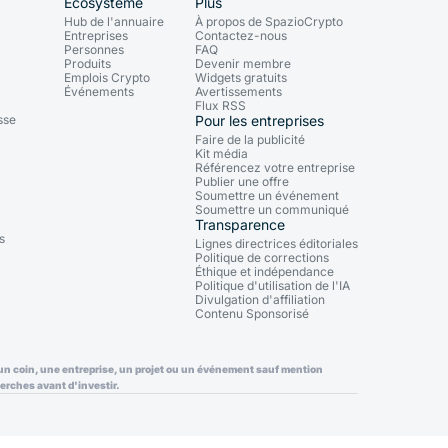
Écosystème
Plus
Hub de l'annuaire
À propos de SpazioCrypto
Entreprises
Contactez-nous
Personnes
FAQ
Produits
Devenir membre
Emplois Crypto
Widgets gratuits
Événements
Avertissements
Flux RSS
sse
Pour les entreprises
Faire de la publicité
Kit média
Référencez votre entreprise
Publier une offre
Soumettre un événement
Soumettre un communiqué
Transparence
s
Lignes directrices éditoriales
Politique de corrections
Éthique et indépendance
Politique d'utilisation de l'IA
Divulgation d'affiliation
Contenu Sponsorisé
ec un coin, une entreprise, un projet ou un événement sauf mention
erches avant d'investir.