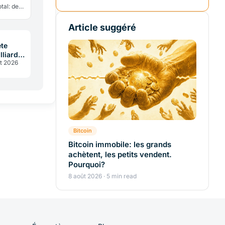
tal: de
chain ne
Article suggéré
te
liard:
t 2026
au cœur
Bitcoin
Bitcoin immobile: les grands
achètent, les petits vendent.
Pourquoi?
8 août 2026 · 5 min read