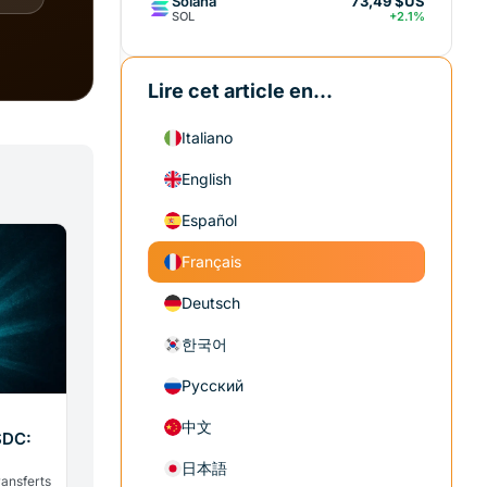
Solana
73,49 $US
SOL
+2.1%
Lire cet article en...
Italiano
English
Español
Français
Deutsch
한국어
Русский
中文
SDC:
日本語
ransferts