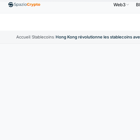
Web3
B
her
0,9991 $US
BNB
586,64 $US
USDC
0,9995 $
USDT
↑0.00%
BNB
↑2.10%
USDC
Accueil
/
Stablecoins
/
Hong Kong révolutionne les stablecoins ave