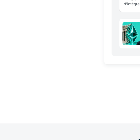
d'intégre
licence 
valable d