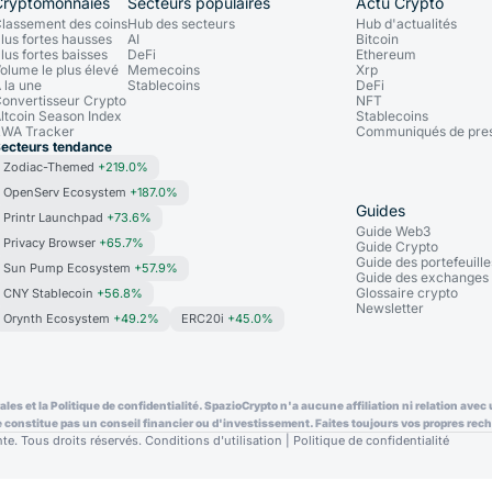
Cryptomonnaies
Secteurs populaires
Actu Crypto
lassement des coins
Hub des secteurs
Hub d'actualités
lus fortes hausses
AI
Bitcoin
lus fortes baisses
DeFi
Ethereum
olume le plus élevé
Memecoins
Xrp
 la une
Stablecoins
DeFi
onvertisseur Crypto
NFT
ltcoin Season Index
Stablecoins
WA Tracker
Communiqués de pre
ecteurs tendance
Zodiac-Themed
+219.0%
OpenServ Ecosystem
+187.0%
Guides
Printr Launchpad
+73.6%
Guide Web3
Privacy Browser
+65.7%
Guide Crypto
Guide des portefeuille
Sun Pump Ecosystem
+57.9%
Guide des exchanges
Glossaire crypto
CNY Stablecoin
+56.8%
Newsletter
Orynth Ecosystem
+49.2%
ERC20i
+45.0%
ales et la Politique de confidentialité. SpazioCrypto n'a aucune affiliation ni relation av
e constitue pas un conseil financier ou d'investissement. Faites toujours vos propres rech
e. Tous droits réservés.
Conditions d'utilisation
|
Politique de confidentialité