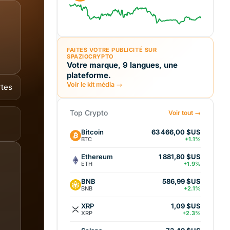
FAITES VOTRE PUBLICITÉ SUR
SPAZIOCRYPTO
Votre marque, 9 langues, une
plateforme.
Voir le kit média →
rtes
Top Crypto
Voir tout →
Bitcoin
63 466,00 $US
BTC
+1.1%
Ethereum
1 881,80 $US
ETH
+1.9%
BNB
586,99 $US
BNB
+2.1%
XRP
1,09 $US
XRP
+2.3%