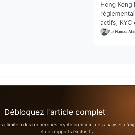
Hong Kong i
réglementai
actifs, KYC 
Par Hamza Ah
Débloquez l'article complet
s illimité à des recherches crypto premium, des analyses d'ex
et des rapports exclusifs.