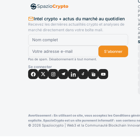
C
P
P
Intel crypto + actus du marché au quotidien
V
Recevez les dernières actualités crypto et analyses de
À
C
marché directement dans votre boîte mail.
A
R
S
S'abonner
Pas de spam. Désabonnement à tout moment.
Se connecter
Avertissement : En utilisant ce site, vous acceptez les Conditions génér
explicite. SpazioCrypto est un site purement informatif : son contenu n
© 2026 Spaziocrypto | Web3 et la Communauté Blockchain Innovant