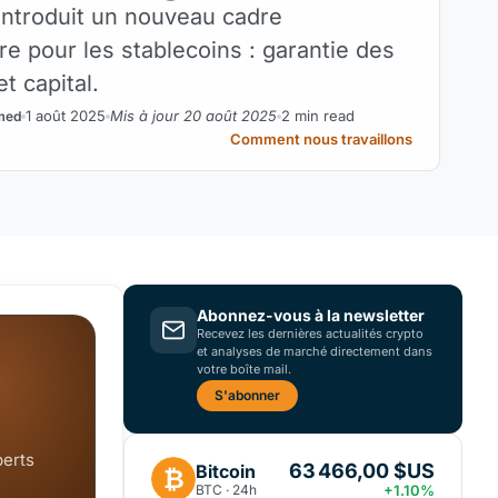
ntroduit un nouveau cadre
re pour les stablecoins : garantie des
et capital.
1 août 2025
Mis à jour 20 août 2025
2 min read
med
Comment nous travaillons
Abonnez-vous à la newsletter
Recevez les dernières actualités crypto
et analyses de marché directement dans
votre boîte mail.
S'abonner
perts
63 466,00 $US
Bitcoin
₿
BTC · 24h
+1.10%