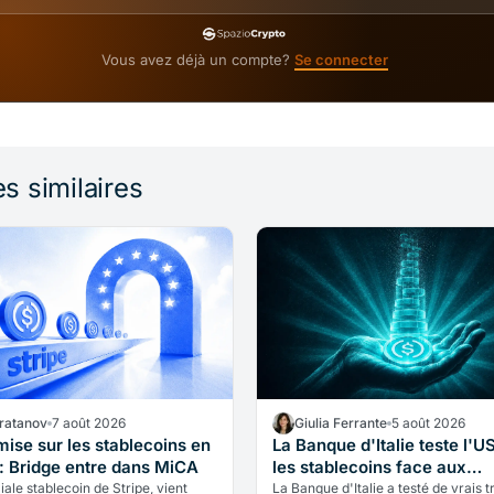
Vous avez déjà un compte?
Se connecter
es similaires
Bratanov
7 août 2026
Giulia Ferrante
5 août 2026
mise sur les stablecoins en
La Banque d'Italie teste l'U
: Bridge entre dans MiCA
les stablecoins face aux
virements
liale stablecoin de Stripe, vient
La Banque d'Italie a testé de vrais t