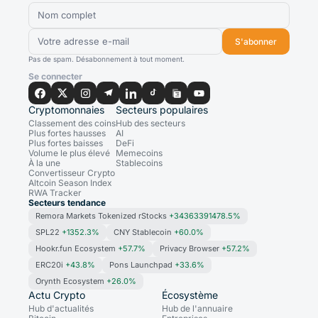
S'abonner
Pas de spam. Désabonnement à tout moment.
Se connecter
Cryptomonnaies
Secteurs populaires
Classement des coins
Hub des secteurs
Plus fortes hausses
AI
Plus fortes baisses
DeFi
Volume le plus élevé
Memecoins
À la une
Stablecoins
Convertisseur Crypto
Altcoin Season Index
RWA Tracker
Secteurs tendance
Remora Markets Tokenized rStocks
+34363391478.5%
SPL22
+1352.3%
CNY Stablecoin
+60.0%
Hookr.fun Ecosystem
+57.7%
Privacy Browser
+57.2%
ERC20i
+43.8%
Pons Launchpad
+33.6%
Orynth Ecosystem
+26.0%
Actu Crypto
Écosystème
Hub d'actualités
Hub de l'annuaire