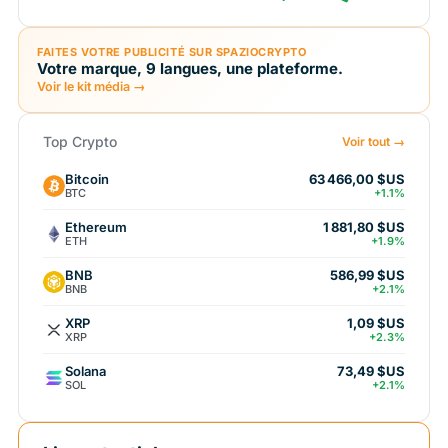
FAITES VOTRE PUBLICITÉ SUR SPAZIOCRYPTO
Votre marque, 9 langues, une plateforme.
Voir le kit média →
Top Crypto
Voir tout →
Bitcoin
63 466,00 $US
BTC
+1.1%
Ethereum
1 881,80 $US
ETH
+1.9%
BNB
586,99 $US
BNB
+2.1%
XRP
1,09 $US
XRP
+2.3%
Solana
73,49 $US
SOL
+2.1%