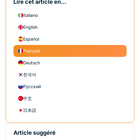
Lire cet article en...
Italiano
English
Español
Français
Deutsch
한국어
Русский
中文
日本語
Article suggéré