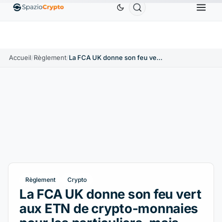
Ethereum
1 880,58 $US
Tether
0,9991 $US
BNB
5
ETH
↑1.90%
USDT
↑0.00%
BNB
Accueil
/
Règlement
/
La FCA UK donne son feu vert aux ETN de crypto-monnaies pour les particuliers, mais arrête les ETF
Règlement
Crypto
La FCA UK donne son feu vert
aux ETN de crypto-monnaies