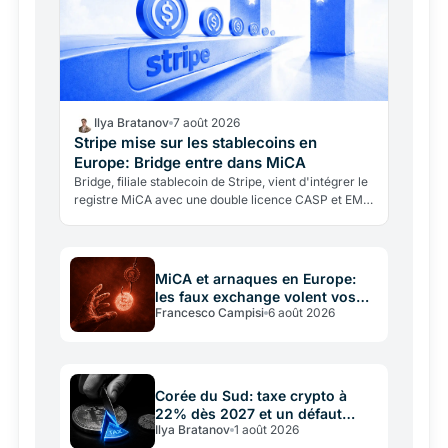
Ilya Bratanov
7 août 2026
Stripe mise sur les stablecoins en
Europe: Bridge entre dans MiCA
Bridge, filiale stablecoin de Stripe, vient d'intégrer le
registre MiCA avec une double licence CASP et EMI
du Luxembourg, valable dans les 27 États de l'UE.
MiCA et arnaques en Europe:
les faux exchange volent vos
Francesco Campisi
6 août 2026
crypto
Corée du Sud: taxe crypto à
22% dès 2027 et un défaut
Ilya Bratanov
1 août 2026
commun avec la France