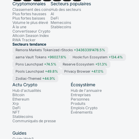
Cryptomonnaies
Secteurs populaires
Classement des coins
Hub des secteurs
Plus fortes hausses
AI
Plus fortes baisses
DeFi
Volume le plus élevé
Memecoins
À la une
Stablecoins
Convertisseur Crypto
Altcoin Season Index
RWA Tracker
Secteurs tendance
Remora Markets Tokenized rStocks
+34363391478.5%
aarna Vault Tokens
+96027.6%
Hookr.fun Ecosystem
+134.4%
Pons Launchpad
+74.5%
Reserve Ecosystem
+51.3%
Pools Launchpad
+49.8%
Privacy Browser
+47.0%
Zodiac-Themed
+44.9%
Actu Crypto
Écosystème
Hub d'actualités
Hub de l'annuaire
Bitcoin
Entreprises
Ethereum
Personnes
Xrp
Produits
DeFi
Emplois Crypto
NFT
Événements
Stablecoins
Communiqués de presse
Guides
Guide Web3