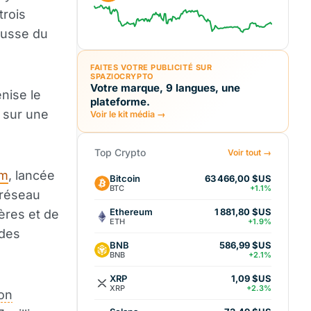
trois
hausse du
FAITES VOTRE PUBLICITÉ SUR
SPAZIOCRYPTO
Votre marque, 9 langues, une
nise le
plateforme.
n sur une
Voir le kit média →
Top Crypto
Voir tout →
um
, lancée
Bitcoin
63 466,00 $US
BTC
+1.1%
 réseau
Ethereum
1 881,80 $US
ères et de
ETH
+1.9%
 des
BNB
586,99 $US
BNB
+2.1%
XRP
1,09 $US
XRP
+2.3%
ion