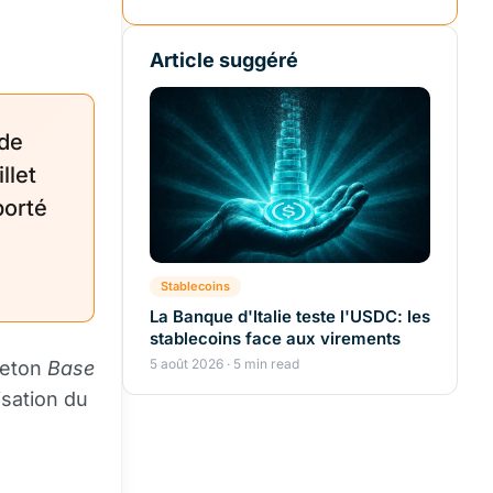
Article suggéré
 de
llet
porté
Stablecoins
La Banque d'Italie teste l'USDC: les
stablecoins face aux virements
5 août 2026 · 5 min read
 jeton
Base
isation du