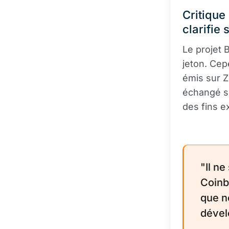
Critique
clarifie 
Le projet 
jeton. Cep
émis sur Z
échangé su
des fins e
"Il ne
Coinb
que n
dével