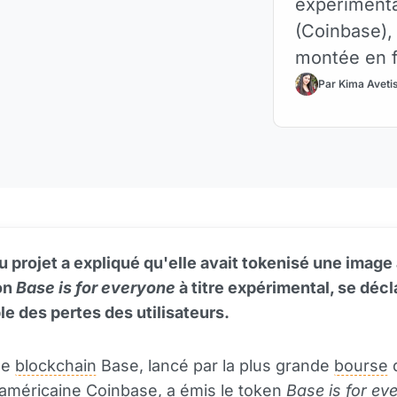
expérimenta
(Coinbase),
montée en f
d'initié.
Par Kima Aveti
u projet a expliqué qu'elle avait tokenisé une image
ion
Base is for everyone
à titre expérimental, se déc
e des pertes des utilisateurs.
de
blockchain
Base, lancé par la plus grande
bourse
d
américaine
Coinbase
, a émis le
token
Base is for ev