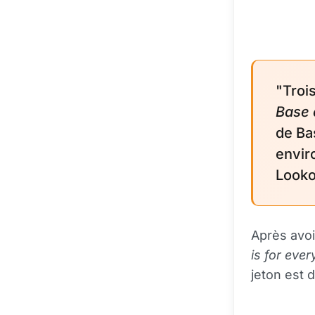
"Troi
Base 
de Ba
envir
Looko
Après avoi
is for eve
jeton est 