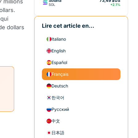
Solana
73,49 $US
 millions
SOL
+2.1%
llars.
 qui
Lire cet article en...
de dollars
Italiano
English
Español
Français
Deutsch
한국어
Русский
中文
日本語