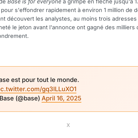
de
Base is for everyone
a grimpé en flèche jusqu'à 17
, pour s'effondrer rapidement à environ 1 million de do
t découvert les analystes, au moins trois adresses
heté le jeton avant l'annonce ont gagné des milliers 
fondrement.
ase est pour tout le monde.
ic.twitter.com/gq3lLLuXO1
 Base (@base)
April 16, 2025
X