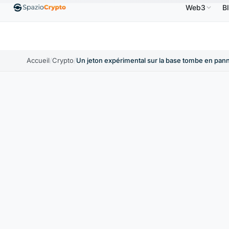
Web3
B
S
Ethereum
1 880,58 $US
Tether
0,9991 $US
B
↑1.10%
ETH
↑1.90%
USDT
↑0.00%
Accueil
/
Crypto
/
Un jeton expérimental sur la base tombe en pan