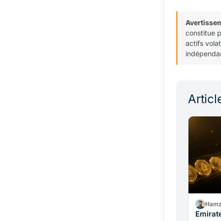
Avertisse
constitue 
actifs vola
indépendan
Articl
Hamz
Emirat