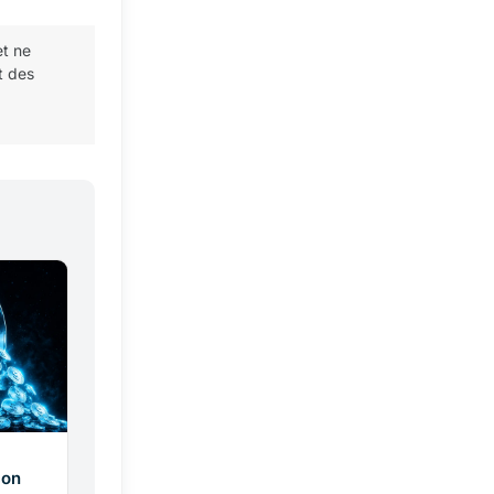
et ne
t des
çon