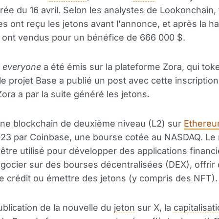
irée du 16 avril. Selon les analystes de Lookonchain, 
les ont reçu les jetons avant l'annonce, et après la 
les ont vendus pour un bénéfice de 666 000 $.
r everyone
a été émis sur la plateforme Zora, qui toke
le projet Base a publié un post avec cette inscriptio
ora a par la suite généré les jetons.
une blockchain de deuxième niveau (L2) sur
Ethere
023 par Coinbase, une bourse cotée au NASDAQ. Le
être utilisé pour développer des applications financi
égocier sur des bourses décentralisées (DEX), offrir
e crédit ou émettre des jetons (y compris des NFT).
ublication de la nouvelle du
jeton
sur X, la
capitalisat