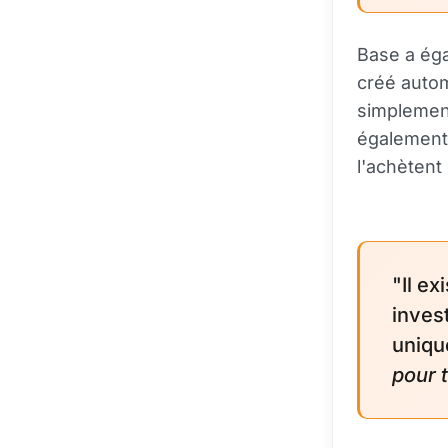
Base a éga
créé autom
simplement
également 
l'achètent
"Il ex
inves
uniqu
pour 