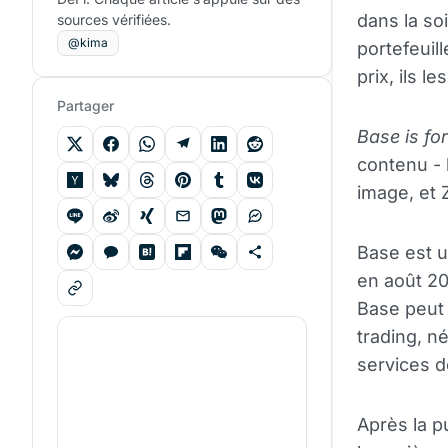
dans la so
sources vérifiées.
@kima
portefeuil
prix, ils 
Partager
Base is fo
contenu - 
image, et Z
Base est 
en août 2
Base peut 
trading, n
services d
Après la p