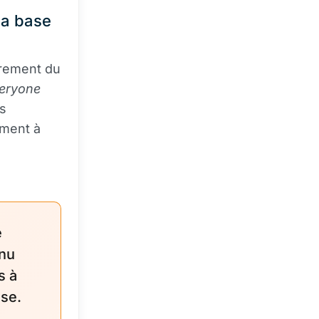
la base
drement du
veryone
as
ement à
e
enu
s à
ase.