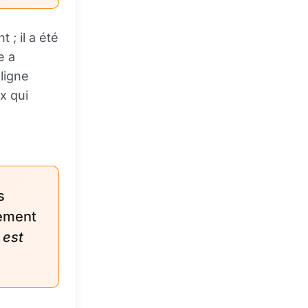
 ; il a été
e a
ligne
x qui
s
sement
 est