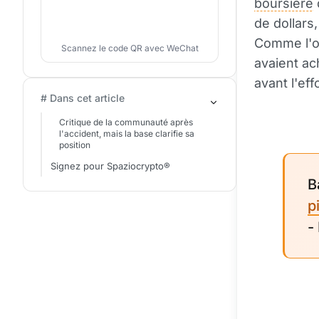
boursière
de dollars
Comme l'on
Scannez le code QR avec WeChat
avaient ac
avant l'ef
# Dans cet article
Critique de la communauté après
l'accident, mais la base clarifie sa
position
Signez pour Spaziocrypto®
B
p
-