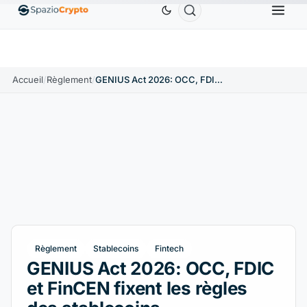
BNB
586,64 $US
USDC
0,9995 $US
XRP
↑0.00%
BNB
↑2.10%
USDC
↑0.00%
XRP
Accueil
/
Règlement
/
GENIUS Act 2026: OCC, FDIC et FinCEN fixent les règles des stablecoins
Règlement
Stablecoins
Fintech
GENIUS Act 2026: OCC, FDIC
et FinCEN fixent les règles