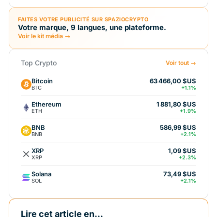
FAITES VOTRE PUBLICITÉ SUR SPAZIOCRYPTO
Votre marque, 9 langues, une plateforme.
Voir le kit média →
Top Crypto
Voir tout →
Bitcoin
63 466,00 $US
BTC
+1.1%
Ethereum
1 881,80 $US
ETH
+1.9%
BNB
586,99 $US
BNB
+2.1%
XRP
1,09 $US
XRP
+2.3%
Solana
73,49 $US
SOL
+2.1%
Lire cet article en...