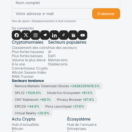
S'abonner
Pas de spam. Désabonnement à tout moment.
Se connecter
Cryptomonnaies
Secteurs populaires
Classement des coins
Hub des secteurs
Plus fortes hausses
AI
Plus fortes baisses
DeFi
Volume le plus élevé
Memecoins
À la une
Stablecoins
Convertisseur Crypto
Altcoin Season Index
RWA Tracker
Secteurs tendance
Remora Markets Tokenized rStocks
+34363391478.5%
SPL22
+1329.6%
Hookr.fun Ecosystem
+81.5%
CNY Stablecoin
+68.1%
Privacy Browser
+67.4%
ERC20i
+44.9%
Pons Launchpad
+37.6%
Virtual Reality
+29.9%
Actu Crypto
Écosystème
Hub d'actualités
Hub de l'annuaire
Bitcoin
Entreprises