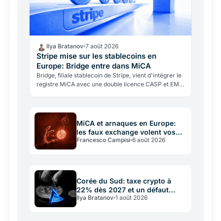
Ilya Bratanov
7 août 2026
Stripe mise sur les stablecoins en
Europe: Bridge entre dans MiCA
Bridge, filiale stablecoin de Stripe, vient d'intégrer le
registre MiCA avec une double licence CASP et EMI
du Luxembourg, valable dans les 27 États de l'UE.
MiCA et arnaques en Europe:
les faux exchange volent vos
Francesco Campisi
6 août 2026
crypto
Corée du Sud: taxe crypto à
22% dès 2027 et un défaut
Ilya Bratanov
1 août 2026
commun avec la France