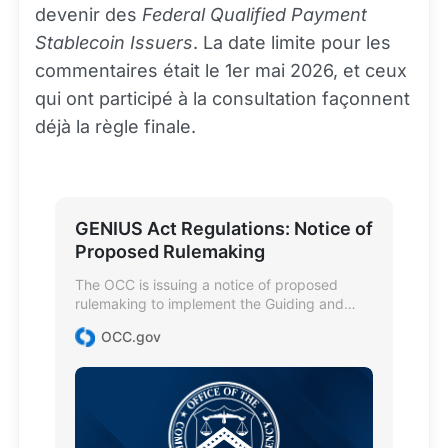
devenir des
Federal Qualified Payment
Stablecoin Issuers
. La date limite pour les
commentaires était le 1er mai 2026, et ceux
qui ont participé à la consultation façonnent
déjà la règle finale.
GENIUS Act Regulations: Notice of
Proposed Rulemaking
The OCC is issuing a notice of proposed
rulemaking to implement the Guiding and
Establishing National Innovation for U.S.
OCC.gov
Stablecoins (GENIUS) Act regarding the
issuance of payment stablecoins and certain
related activities by entities subject to the
OCC's jurisdiction.