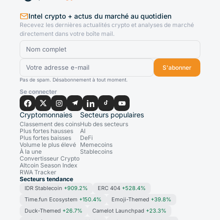
Intel crypto + actus du marché au quotidien
Recevez les dernières actualités crypto et analyses de marché
directement dans votre boîte mail.
S'abonner
Pas de spam. Désabonnement à tout moment.
Se connecter
Cryptomonnaies
Secteurs populaires
Classement des coins
Hub des secteurs
Plus fortes hausses
AI
Plus fortes baisses
DeFi
Volume le plus élevé
Memecoins
À la une
Stablecoins
Convertisseur Crypto
Altcoin Season Index
RWA Tracker
Secteurs tendance
IDR Stablecoin
+909.2%
ERC 404
+528.4%
Time.fun Ecosystem
+150.4%
Emoji-Themed
+39.8%
Duck-Themed
+26.7%
Camelot Launchpad
+23.3%