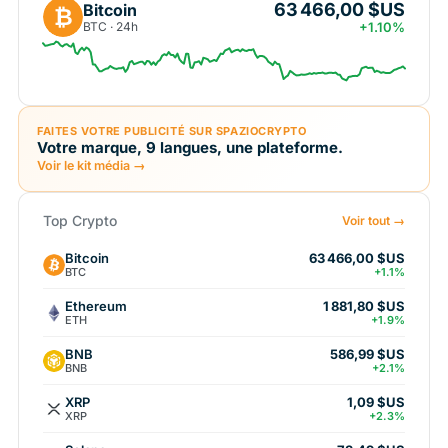
63 466,00 $US
Bitcoin
₿
BTC · 24h
+1.10%
FAITES VOTRE PUBLICITÉ SUR SPAZIOCRYPTO
Votre marque, 9 langues, une plateforme.
Voir le kit média →
Top Crypto
Voir tout →
Bitcoin
63 466,00 $US
BTC
+1.1%
Ethereum
1 881,80 $US
ETH
+1.9%
BNB
586,99 $US
BNB
+2.1%
XRP
1,09 $US
XRP
+2.3%