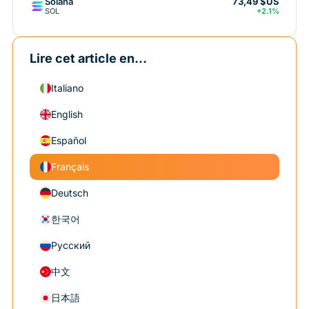
Solana
73,49 $US
SOL
+2.1%
Lire cet article en...
Italiano
English
Español
Français
Deutsch
한국어
Русский
中文
日本語