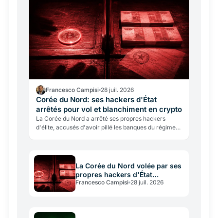
Francesco Campisi
28 juil. 2026
Corée du Nord: ses hackers d'État
arrêtés pour vol et blanchiment en crypto
La Corée du Nord a arrêté ses propres hackers
d'élite, accusés d'avoir pillé les banques du régime
et blanchi le butin en crypto. Une affaire qui éclaire
le…
La Corée du Nord volée par ses
propres hackers d'État
Francesco Campisi
28 juil. 2026
recyclant en crypto