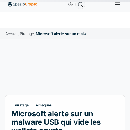
Ethereum
1 880,58 $US
Tether
0,9991 $US
BN
↑1.10%
ETH
↑1.90%
USDT
↑0.00%
Accueil
/
Piratage
/
Microsoft alerte sur un malware USB qui vide les wallets crypto
Piratage
Arnaques
Microsoft alerte sur un
malware USB qui vide les