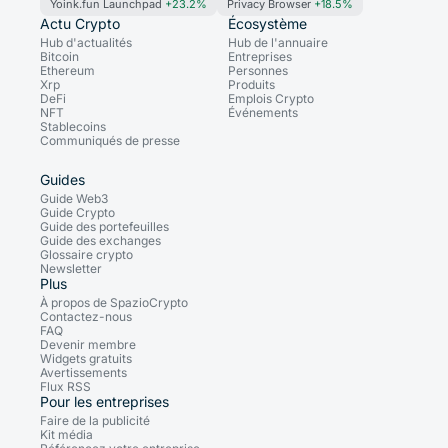
Yoink.fun Launchpad
+23.2%
Privacy Browser
+18.5%
Actu Crypto
Écosystème
Hub d'actualités
Hub de l'annuaire
Bitcoin
Entreprises
Ethereum
Personnes
Xrp
Produits
DeFi
Emplois Crypto
NFT
Événements
Stablecoins
Communiqués de presse
Guides
Guide Web3
Guide Crypto
Guide des portefeuilles
Guide des exchanges
Glossaire crypto
Newsletter
Plus
À propos de SpazioCrypto
Contactez-nous
FAQ
Devenir membre
Widgets gratuits
Avertissements
Flux RSS
Pour les entreprises
Faire de la publicité
Kit média