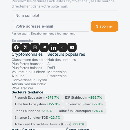
Recevez les dernières actualités crypto et analyses de marché
directement dans votre boîte mail.
S'abonner
Pas de spam. Désabonnement à tout moment.
Se connecter
Cryptomonnaies
Secteurs populaires
Classement des coins
Hub des secteurs
Plus fortes hausses
AI
Plus fortes baisses
DeFi
Volume le plus élevé
Memecoins
À la une
Stablecoins
Convertisseur Crypto
Altcoin Season Index
RWA Tracker
Secteurs tendance
Flaunch Ecosystem
+975.7%
IDR Stablecoin
+899.7%
Time.fun Ecosystem
+155.0%
Tokenized Silver
+77.8%
Pons Launchpad
+31.9%
Yoink.fun Launchpad
+24.7%
Binance Buildkey TGE
+23.7%
Tokenized Closed-End Funds (CEFs)
+23.6%
Actu Crypto
Écosystème