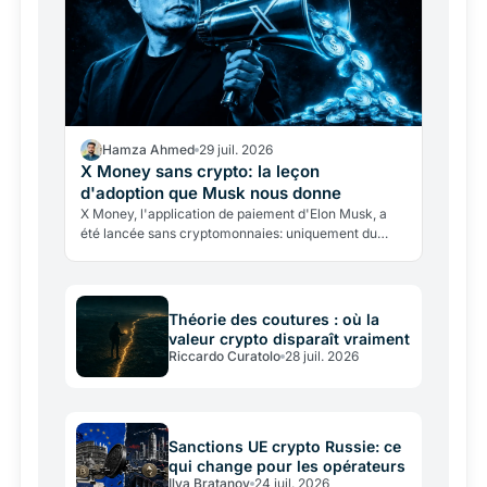
Hamza Ahmed
29 juil. 2026
X Money sans crypto: la leçon
d'adoption que Musk nous donne
X Money, l'application de paiement d'Elon Musk, a
été lancée sans cryptomonnaies: uniquement du
dollar, avec un rendement de 6%. Une leçon décisive
sur l'état…
Théorie des coutures : où la
valeur crypto disparaît vraiment
Riccardo Curatolo
28 juil. 2026
Sanctions UE crypto Russie: ce
qui change pour les opérateurs
Ilya Bratanov
24 juil. 2026