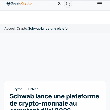
S
Ethereum
1 880,58 $US
Tether
0,9991 $US
B
↑1.10%
ETH
↑1.90%
USDT
↑0.00%
Accueil
/
Crypto
/
Schwab lance une plateforme de crypto-monnaie au comptant d'ici 2026
Crypto
Fintech
Schwab lance une plateforme
de crypto-monnaie au