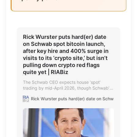
Rick Wurster puts hard(er) date
on Schwab spot bitcoin launch,
after key hire and 400% surge in
visits to its ‘crypto site,’ but isn’t
pulling down crypto red flags
quite yet | RIABiz
The Schwab CEO expects house ‘spot’
trading by mid-April 2026, though Schwab’s
site starkly warns crypto has no ‘inherent
Rick Wurster puts hard(er) date on Schwab spot bitcoin
value.’