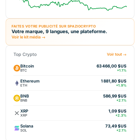
FAITES VOTRE PUBLICITÉ SUR SPAZIOCRYPTO
Votre marque, 9 langues, une plateforme.
Voir le kit média →
Top Crypto
Voir tout →
Bitcoin
63 466,00 $US
BTC
+1.1%
Ethereum
1 881,80 $US
ETH
+1.9%
BNB
586,99 $US
BNB
+2.1%
XRP
1,09 $US
XRP
+2.3%
Solana
73,49 $US
SOL
+2.1%