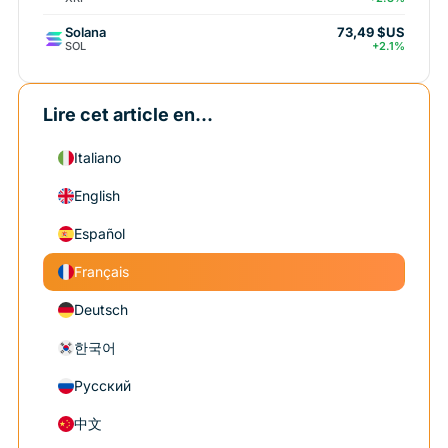
Solana
73,49 $US
SOL
+2.1%
Lire cet article en...
Italiano
English
Español
Français
Deutsch
한국어
Русский
中文