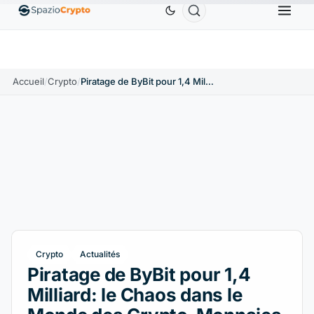
Ethereum
1 880,58 $US
Tether
0,9991 $US
BNB
0%
ETH
↑1.90%
USDT
↑0.00%
BN
Accueil
/
Crypto
/
Piratage de ByBit pour 1,4 Milliard: le Chaos dans le Monde des Crypto-Monnaies
Crypto
Actualités
Piratage de ByBit pour 1,4
Milliard: le Chaos dans le