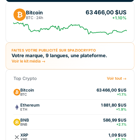
63 466,00 $US
Bitcoin
₿
BTC · 24h
+1.10%
FAITES VOTRE PUBLICITÉ SUR SPAZIOCRYPTO
Votre marque, 9 langues, une plateforme.
Voir le kit média →
Top Crypto
Voir tout →
Bitcoin
63 466,00 $US
BTC
+1.1%
Ethereum
1 881,80 $US
ETH
+1.9%
BNB
586,99 $US
BNB
+2.1%
XRP
1,09 $US
XRP
+2.3%