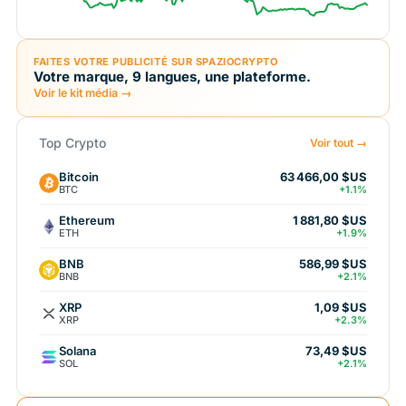
FAITES VOTRE PUBLICITÉ SUR SPAZIOCRYPTO
Votre marque, 9 langues, une plateforme.
Voir le kit média →
Top Crypto
Voir tout →
Bitcoin
63 466,00 $US
BTC
+1.1%
Ethereum
1 881,80 $US
ETH
+1.9%
BNB
586,99 $US
BNB
+2.1%
XRP
1,09 $US
XRP
+2.3%
Solana
73,49 $US
SOL
+2.1%