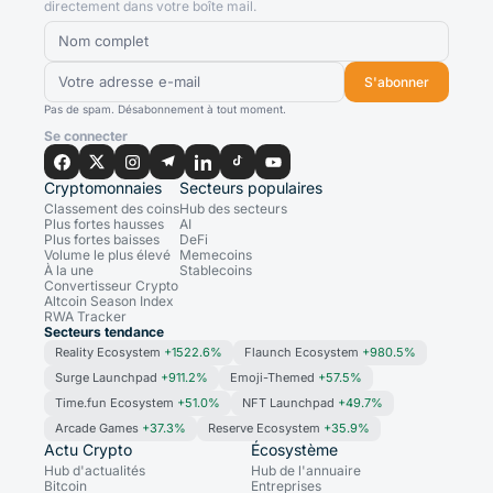
directement dans votre boîte mail.
S'abonner
Pas de spam. Désabonnement à tout moment.
Se connecter
Cryptomonnaies
Secteurs populaires
Classement des coins
Hub des secteurs
Plus fortes hausses
AI
Plus fortes baisses
DeFi
Volume le plus élevé
Memecoins
À la une
Stablecoins
Convertisseur Crypto
Altcoin Season Index
RWA Tracker
Secteurs tendance
Reality Ecosystem
+1522.6%
Flaunch Ecosystem
+980.5%
Surge Launchpad
+911.2%
Emoji-Themed
+57.5%
Time.fun Ecosystem
+51.0%
NFT Launchpad
+49.7%
Arcade Games
+37.3%
Reserve Ecosystem
+35.9%
Actu Crypto
Écosystème
Hub d'actualités
Hub de l'annuaire
Bitcoin
Entreprises