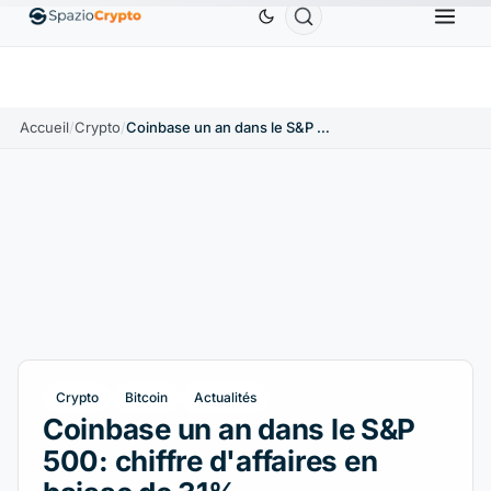
US
Ethereum
1 880,58 $US
Tether
0,9991 $US
↑1.10%
ETH
↑1.90%
USDT
↑0.00%
Accueil
/
Crypto
/
Coinbase un an dans le S&P 500: chiffre d'affaires en baisse de 31%
Crypto
Bitcoin
Actualités
Coinbase un an dans le S&P
500: chiffre d'affaires en