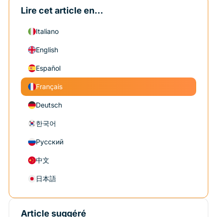
Lire cet article en...
Italiano
English
Español
Français
Deutsch
한국어
Русский
中文
日本語
Article suggéré