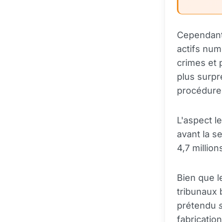
Cependant,
actifs nu
crimes et 
plus surpr
procédures
L'aspect l
avant la s
4,7 million
Bien que l
tribunaux 
prétendu
fabricatio