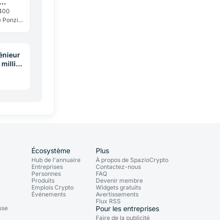
 400
e Ponzi
a
ue.
énieur
million
rnes
Écosystème
Plus
Hub de l'annuaire
À propos de SpazioCrypto
Entreprises
Contactez-nous
Personnes
FAQ
Produits
Devenir membre
Emplois Crypto
Widgets gratuits
Événements
Avertissements
Flux RSS
sse
Pour les entreprises
Faire de la publicité