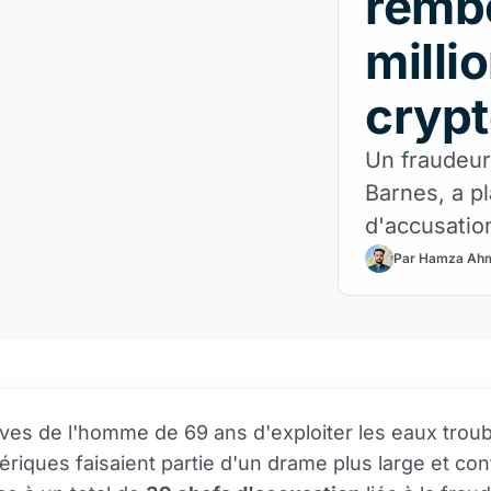
remb
milli
cryp
Un fraudeur
Barnes, a p
d'accusation
Par Hamza Ah
ives de l'homme de 69 ans d'exploiter les eaux trou
ériques faisaient partie d'un drame plus large et cont