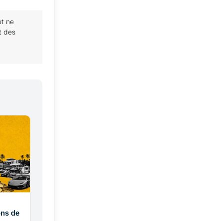
et ne
t des
ons de