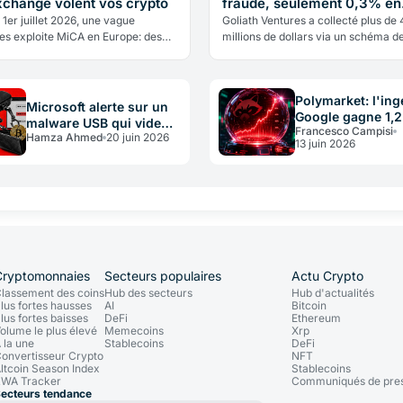
xchange volent vos crypto
fraude, seulement 0,3% en
crypto
 1er juillet 2026, une vague
Goliath Ventures a collecté plus de
es exploite MiCA en Europe: des
millions de dollars via un schéma d
se font passer pour des exchanges
crypto: seulement 0,3% des fonds 
pour voler vos crypto.
réellement touché un actif numériq
Polymarket: l'ing
Microsoft alerte sur un
Google gagne 1,2 
malware USB qui vide
Francesco Campisi
via données inte
Hamza Ahmed
20 juin 2026
les wallets crypto
13 juin 2026
Cryptomonnaies
Secteurs populaires
Actu Crypto
lassement des coins
Hub des secteurs
Hub d'actualités
lus fortes hausses
AI
Bitcoin
lus fortes baisses
DeFi
Ethereum
olume le plus élevé
Memecoins
Xrp
 la une
Stablecoins
DeFi
onvertisseur Crypto
NFT
ltcoin Season Index
Stablecoins
WA Tracker
Communiqués de pre
ecteurs tendance