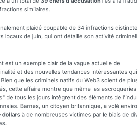
ace à un total de
39 chefs d'accusation
liés à la frau
fractions similaires.
inalement plaidé coupable de 34 infractions distinct
s locaux de juin, qui ont détaillé son activité criminel
nt est un exemple clair de la vague actuelle de
inalité et des nouvelles tendances intéressantes qui
Bien que les criminels natifs du Web3 soient de plu
és, cette affaire montre que même les escroqueries
s" de tous les jours intègrent des éléments de l'indu
naies. Barnes, un citoyen britannique, a volé envir
 dollars
à de nombreuses victimes par le biais de di
es.