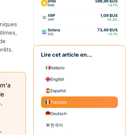
BNB
586,99 $US
BNB
+2.1%
XRP
1,09 $US
XRP
+2.3%
hniques
Solana
73,49 $US
gitimes,
SOL
+2.1%
 de
rêts.
Lire cet article en...
Italiano
English
 m'a
Español
de
Français
.
Deutsch
한국어
.