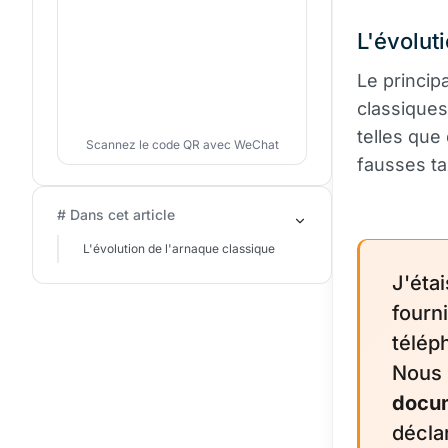
L'évolut
Le princip
classiques
telles que
Scannez le code QR avec WeChat
fausses t
# Dans cet article
L'évolution de l'arnaque classique
J'éta
fourn
télép
Nous 
docu
déclar