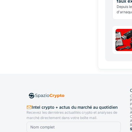
faux e
Depuis le
d'arnaqu
escrocs 
ou l'AMF 
C
P
P
Intel crypto + actus du marché au quotidien
V
Recevez les dernières actualités crypto et analyses de
À
C
marché directement dans votre boîte mail.
A
R
S