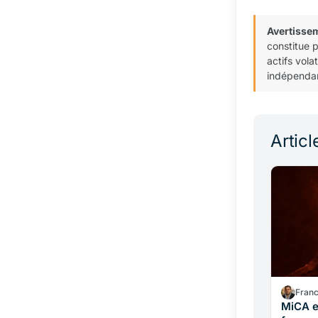
Avertisse
constitue 
actifs vola
indépendan
Articl
Fran
MiCA e