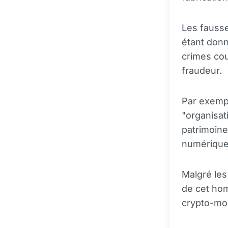
Les fausse
étant donn
crimes cou
fraudeur.
Par exempl
"organisat
patrimoine
numérique
Malgré les
de cet h
crypto-mon