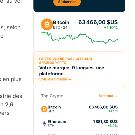
de, au vol
S'abonner
63 466,00 $US
Bitcoin
₿
es, selon
BTC · 24h
+1.10%
le
FAITES VOTRE PUBLICITÉ SUR
SPAZIOCRYPTO
Votre marque, 9 langues, une
plateforme.
s en plus
Voir le kit média →
strie des
Top Crypto
Voir tout →
on
2,6
Bitcoin
63 466,00 $US
BTC
+1.1%
vers
Ethereum
1 881,80 $US
ETH
+1.9%