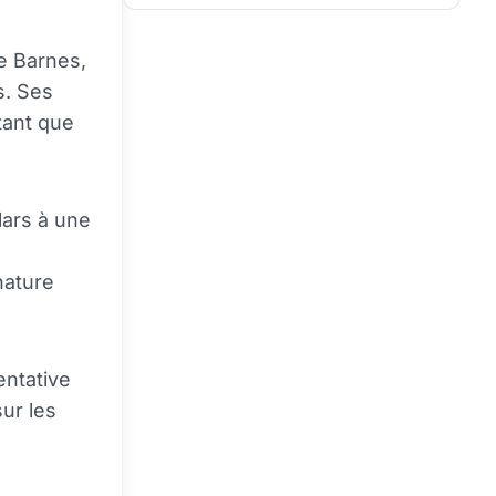
e Barnes,
s. Ses
tant que
lars à une
nature
entative
ur les