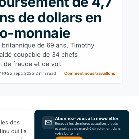
oursement de 4,7
ons de dollars en
to-monnaie
 britannique de 69 ans, Timothy
laidé coupable de 34 chefs
 de fraude et de vol.
25 sept. 2025
2 min read
Comment nous travaillons
med
Abonnez-vous à la newsletter
bles des
Recevez les dernières actualités crypto
et analyses de marché directement dans
inu qui l'a
votre boîte mail.