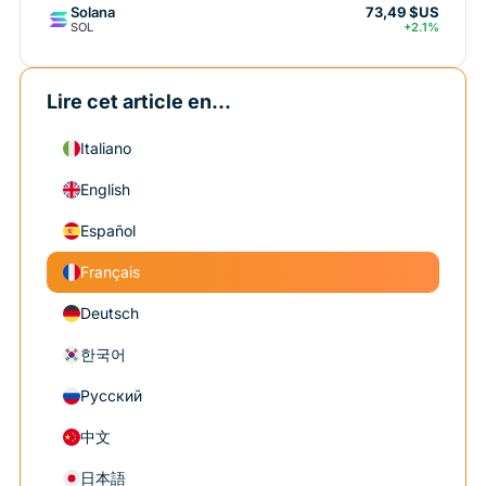
Solana
73,49 $US
SOL
+2.1%
Lire cet article en...
Italiano
English
Español
Français
Deutsch
한국어
Русский
中文
日本語