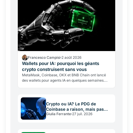
Francesco Campisi
2 août 2026
Wallets pour IA: pourquoi les géants
crypto construisent sans vous
MetaMask, Coinbase, OKX et BNB Chain ont lancé
des wallets pour agents IA en quelques semaines.
Pourquoi cette course, quels risques cache
l'enthousiasme?
Crypto ou IA? Le PDG de
Coinbase a raison, mais pas
Giulia Ferrante
27 juil. 2026
sans intérêt