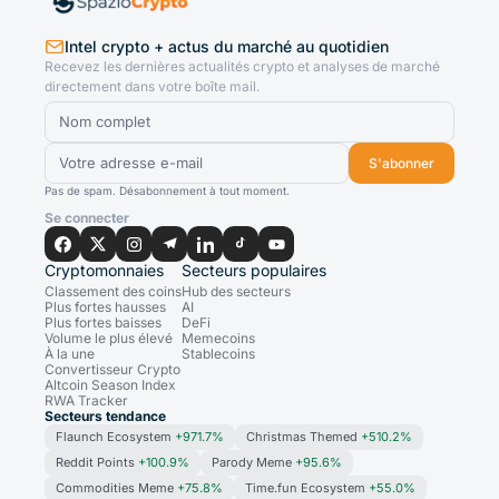
Intel crypto + actus du marché au quotidien
Recevez les dernières actualités crypto et analyses de marché
directement dans votre boîte mail.
S'abonner
Pas de spam. Désabonnement à tout moment.
Se connecter
Cryptomonnaies
Secteurs populaires
Classement des coins
Hub des secteurs
Plus fortes hausses
AI
Plus fortes baisses
DeFi
Volume le plus élevé
Memecoins
À la une
Stablecoins
Convertisseur Crypto
Altcoin Season Index
RWA Tracker
Secteurs tendance
Flaunch Ecosystem
+971.7%
Christmas Themed
+510.2%
Reddit Points
+100.9%
Parody Meme
+95.6%
Commodities Meme
+75.8%
Time.fun Ecosystem
+55.0%