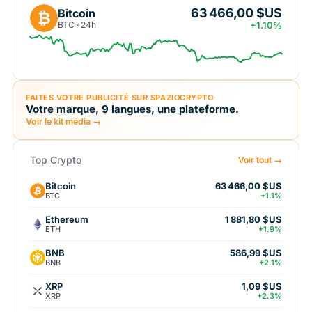
63 466,00 $US
Bitcoin
₿
BTC · 24h
+1.10%
FAITES VOTRE PUBLICITÉ SUR SPAZIOCRYPTO
Votre marque, 9 langues, une plateforme.
Voir le kit média →
Top Crypto
Voir tout →
Bitcoin
63 466,00 $US
BTC
+1.1%
Ethereum
1 881,80 $US
ETH
+1.9%
BNB
586,99 $US
BNB
+2.1%
XRP
1,09 $US
XRP
+2.3%