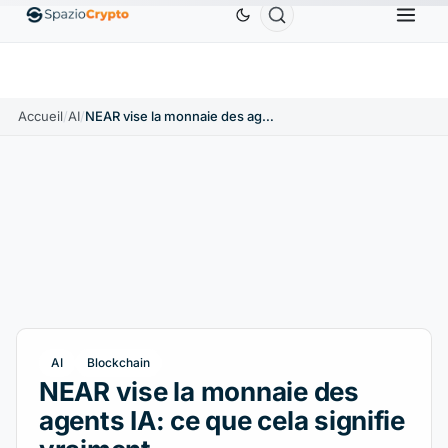
Ethereum
1 880,58 $US
Tether
0,9991 $US
BNB
.10%
ETH
↑1.90%
USDT
↑0.00%
Accueil
/
AI
/
NEAR vise la monnaie des agents IA: ce que cela signifie vraiment
AI
Blockchain
NEAR vise la monnaie des
agents IA: ce que cela signifie