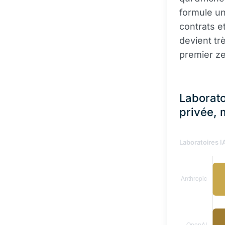
formule u
contrats e
devient tr
premier ze
Laborato
privée,
Laboratoires I