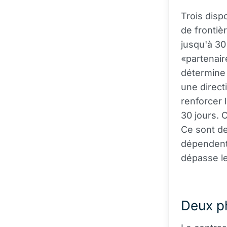
Trois disp
de frontiè
jusqu'à 30
«partenair
détermine 
une direct
renforcer 
30 jours. 
Ce sont d
dépendent 
dépasse le
Deux ph