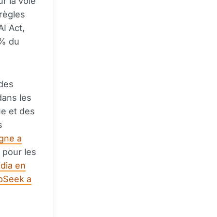
r la voie
 règles
AI Act,
 % du
 des
dans les
ue et des
s
gne a
 pour les
idia en
pSeek a