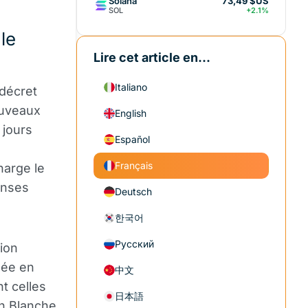
Solana
73,49 $US
SOL
+2.1%
le
Lire cet article en...
Italiano
 décret
ouveaux
English
 jours
Español
Français
harge le
enses
Deutsch
한국어
Русский
ion
lée en
中文
t celles
日本語
on Blanche