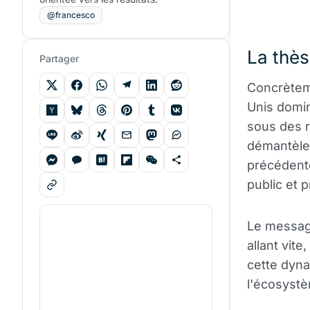
@francesco
La thès
Partager
Concrèteme
Unis domin
sous des r
démantèlem
précédente
public et p
Le message
allant vit
cette dyn
l'écosystè