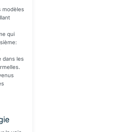
es modèles
lant
me qui
isième:
r
e dans les
rmelles.
evenus
es
gie