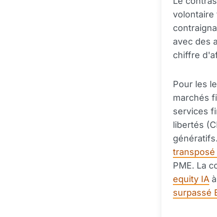
Le contras
volontaire
contraigna
avec des a
chiffre d'
Pour les l
marchés fi
services f
libertés (
génératifs
transposé 
PME. La co
equity IA
à
surpassé B