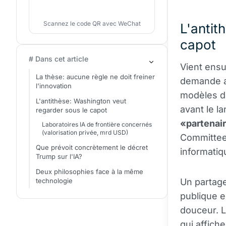
Scannez le code QR avec WeChat
L'antit
capot
# Dans cet article
Vient ensui
La thèse: aucune règle ne doit freiner
demande a
l'innovation
modèles de
L'antithèse: Washington veut
avant le la
regarder sous le capot
«partenai
Laboratoires IA de frontière concernés
(valorisation privée, mrd USD)
Committee 
Que prévoit concrètement le décret
informatiq
Trump sur l'IA?
Deux philosophies face à la même
technologie
Un partage
publique e
douceur. L
qui affich