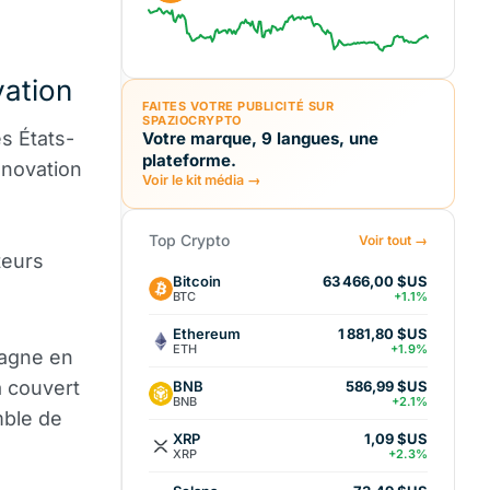
vation
FAITES VOTRE PUBLICITÉ SUR
SPAZIOCRYPTO
s États-
Votre marque, 9 langues, une
plateforme.
nnovation
Voir le kit média →
Top Crypto
Voir tout →
teurs
Bitcoin
63 466,00 $US
BTC
+1.1%
Ethereum
1 881,80 $US
ETH
+1.9%
gagne en
à couvert
BNB
586,99 $US
BNB
+2.1%
mble de
XRP
1,09 $US
XRP
+2.3%