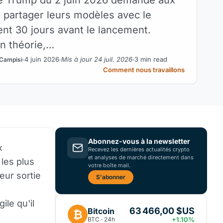
e partager leurs modèles avec le
t 30 jours avant le lancement.
en théorie,…
4 juin 2026
Mis à jour 24 juil. 2026
3 min read
 Campisi
Comment nous travaillons
Abonnez-vous à la newsletter
x
Recevez les dernières actualités crypto
et analyses de marché directement dans
 les plus
votre boîte mail.
eur sortie
S'abonner
ile qu'il
63 466,00 $US
Bitcoin
₿
BTC · 24h
+1.10%