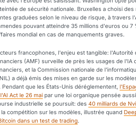
te avec l'Europe est saisissant. Washington opte pou
 teintée de sécurité nationale. Bruxelles a choisi des
ntes graduées selon le niveau de risque, à travers l'
mendes pouvant atteindre 35 millions d'euros ou 7
affaires mondial en cas de manquements graves.
ecteurs francophones, l'enjeu est tangible: l'Autorité
nanciers (AMF) surveille de près les usages de l'IA 
inanciers, et la Commission nationale de l'informatiq
CNIL) a déjà émis des mises en garde sur les modèle
. Pendant que les États-Unis déréglementent,
l'Espa
l'AI Act le 26 mai
par une loi organique pensée aussi
urse industrielle se poursuit: des
40 milliards de Nv
 la compétition sur les modèles, illustrée quand
Dee
itcoin dans un test de trading
.