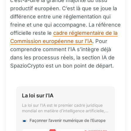
c’est-à-dire la grande majorité du tissu
productif européen. C’est là que se joue la
différence entre une réglementation qui
freine et une qui accompagne. La référence
officielle reste le
cadre réglementaire de la
Commission européenne sur l’IA
. Pour
comprendre comment l’IA s’intègre déjà
dans les processus réels, la section IA de
SpazioCrypto est un bon point de départ.
La loi sur l’IA
La loi sur l’IA est le premier cadre juridique
mondial en matière d’intelligence artificielle,
traitant des risques liés à l’IA et positionnant
Façonner l’avenir numérique de l’Europe
l’Europe comme chef de file mondial.