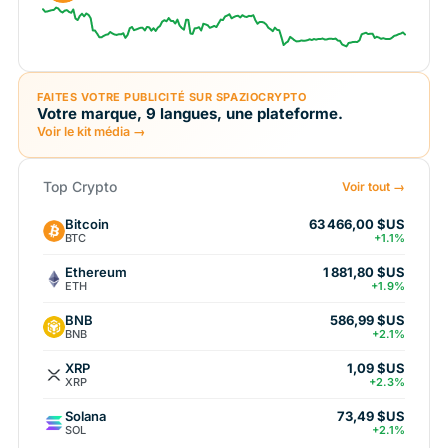
FAITES VOTRE PUBLICITÉ SUR SPAZIOCRYPTO
Votre marque, 9 langues, une plateforme.
Voir le kit média →
Top Crypto
Voir tout →
Bitcoin
63 466,00 $US
BTC
+1.1%
Ethereum
1 881,80 $US
ETH
+1.9%
BNB
586,99 $US
BNB
+2.1%
XRP
1,09 $US
XRP
+2.3%
Solana
73,49 $US
SOL
+2.1%