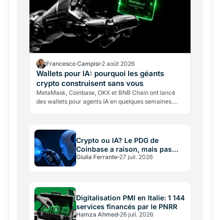
Francesco Campisi
2 août 2026
Wallets pour IA: pourquoi les géants
crypto construisent sans vous
MetaMask, Coinbase, OKX et BNB Chain ont lancé
des wallets pour agents IA en quelques semaines.
Pourquoi cette course, quels risques cache
l'enthousiasme?
Crypto ou IA? Le PDG de
Coinbase a raison, mais pas
Giulia Ferrante
27 juil. 2026
sans intérêt
Digitalisation PMI en Italie: 1 144
services financés par le PNRR
Hamza Ahmed
26 juil. 2026