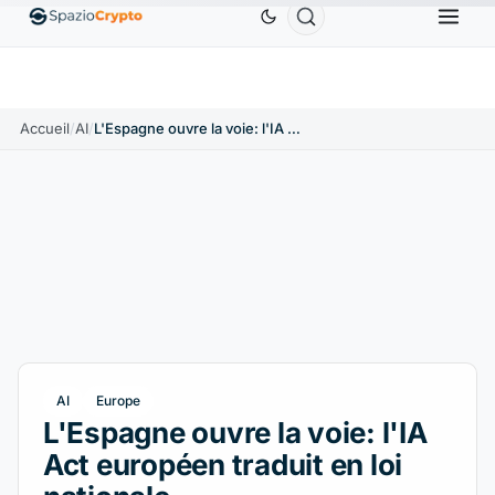
Ethereum
1 880,58 $US
Tether
0,9991 $US
BNB
1.10%
ETH
↑1.90%
USDT
↑0.00%
Accueil
/
AI
/
L'Espagne ouvre la voie: l'IA Act européen traduit en loi nationale
AI
Europe
L'Espagne ouvre la voie: l'IA
Act européen traduit en loi