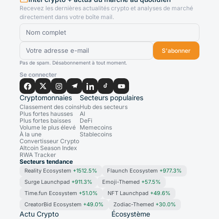
Recevez les dernières actualités crypto et analyses de marché
directement dans votre boîte mail.
S'abonner
Pas de spam. Désabonnement à tout moment.
Se connecter
Cryptomonnaies
Secteurs populaires
Classement des coins
Hub des secteurs
Plus fortes hausses
AI
Plus fortes baisses
DeFi
Volume le plus élevé
Memecoins
À la une
Stablecoins
Convertisseur Crypto
Altcoin Season Index
RWA Tracker
Secteurs tendance
Reality Ecosystem
+1512.5%
Flaunch Ecosystem
+977.3%
Surge Launchpad
+911.3%
Emoji-Themed
+57.5%
Time.fun Ecosystem
+51.0%
NFT Launchpad
+49.6%
CreatorBid Ecosystem
+49.0%
Zodiac-Themed
+30.0%
Actu Crypto
Écosystème