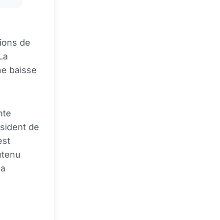
tions de
 La
ne baisse
nte
sident de
est
outenu
la