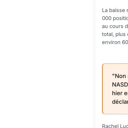
La baisse 
000 positi
au cours d
total, plu
environ 60
"Non 
NASDA
hier e
décla
Rachel Lu