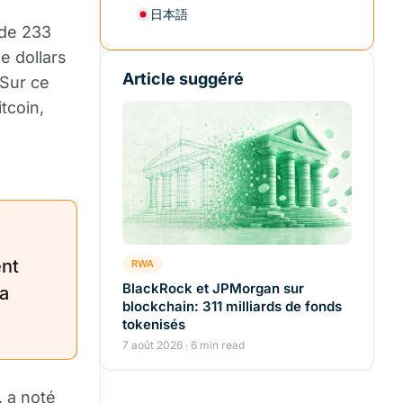
日本語
 de 233
e dollars
Article suggéré
 Sur ce
tcoin,
ent
RWA
BlackRock et JPMorgan sur
 a
blockchain: 311 milliards de fonds
tokenisés
7 août 2026 · 6 min read
 a noté