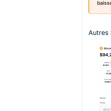
baiss
Autres 
BT