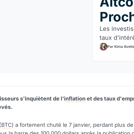
Altco
Proch
Les investis
taux d'intér
Par Kima Aveti
isseurs s'inquiètent de l'
inflation
et des taux d'emp
evés.
(
BTC
) a fortement chuté le 7 janvier, perdant plus d
us la barre des 100 000 dollars après la publication 