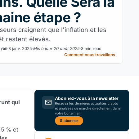
ins. Quelle Sera la
aine étape ?
seurs craignent que l'inflation et les
êt restent élevés.
8 janv. 2025
Mis à jour 20 août 2025
3 min read
syan
Comment nous travaillons
Abonnez-vous à la newsletter
runt qui
Recevez les dernières actualités crypto
et analyses de marché directement dans
votre boîte mail.
S'abonner
e 5 % et
des