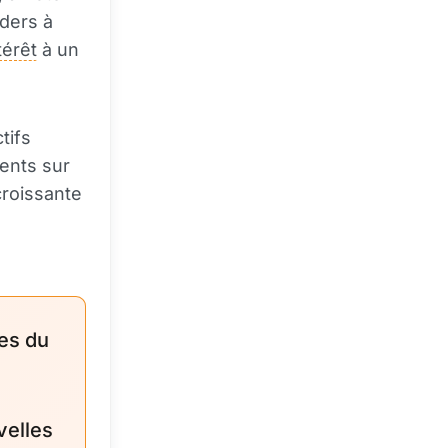
ders à
térêt
à un
tifs
ents sur
croissante
es du
velles