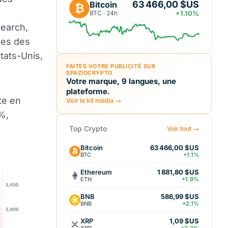
63 466,00 $US
Bitcoin
₿
a
BTC · 24h
+1.10%
search,
udes des
tats-Unis,
FAITES VOTRE PUBLICITÉ SUR
SPAZIOCRYPTO
Votre marque, 9 langues, une
plateforme.
te en
Voir le kit média →
%,
Top Crypto
Voir tout →
Bitcoin
63 466,00 $US
BTC
+1.1%
Ethereum
1 881,80 $US
ETH
+1.9%
BNB
586,99 $US
BNB
+2.1%
XRP
1,09 $US
XRP