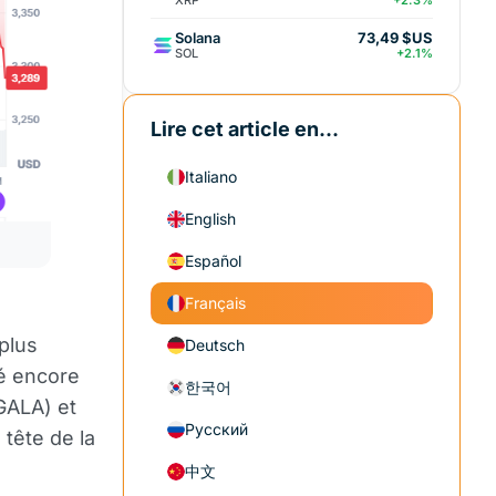
+2.3%
Solana
73,49 $US
SOL
+2.1%
Lire cet article en...
Italiano
English
Español
Français
plus
Deutsch
té encore
한국어
GALA) et
Русский
 tête de la
中文