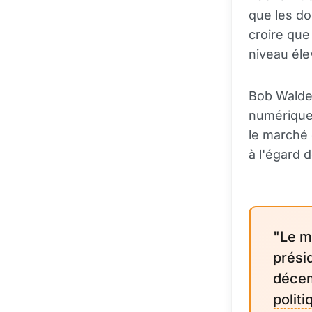
que les do
croire que
niveau éle
Bob Walden
numérique
le marché 
à l'égard 
"Le m
prési
décem
polit