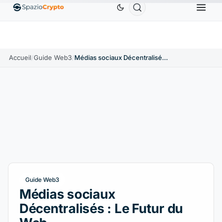
Ethereum
1 880,58 $US
Tether
0,9991 $US
BNB
10%
ETH
↑1.90%
USDT
↑0.00%
B
Accueil
/
Guide Web3
/
Médias sociaux Décentralisés : Le Futur du Web
Guide Web3
Médias sociaux
Décentralisés : Le Futur du