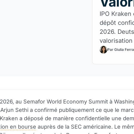
Valor
IPO Kraken 
dépôt confid
2026. Deuts
valorisation
pour les in
Par Giulia Ferr
l 2026, au Semafor World Economy Summit à Washing
Arjun Sethi a confirmé publiquement ce que le mar
: Kraken a déposé de manière confidentielle une de
tion en bourse
auprès de la SEC américaine. Le mêm