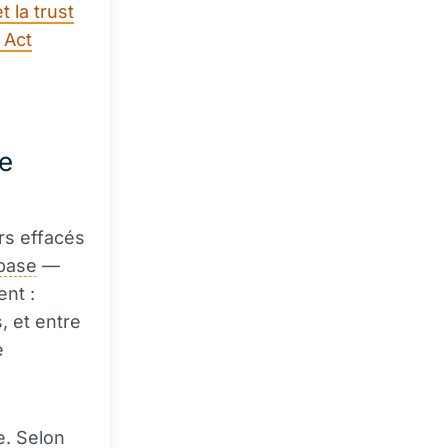
 la trust
 Act
ue
ars effacés
base
—
ent :
, et entre
e
e. Selon