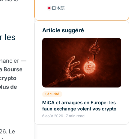
日本語
Article suggéré
 les
inancier —
a Bourse
crypto
plus de
Sécurité
MiCA et arnaques en Europe: les
faux exchange volent vos crypto
6 août 2026 · 7 min read
26. Le