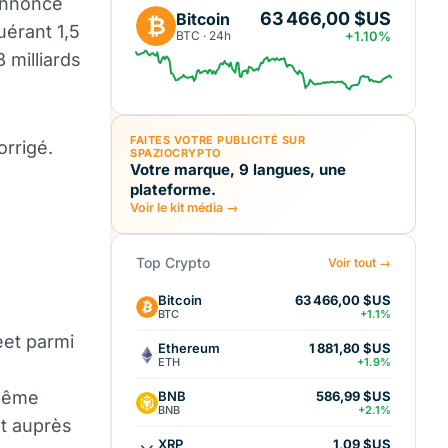
annoncé
63 466,00 $US
Bitcoin
₿
uérant 1,5
BTC · 24h
+1.10%
 milliards
FAITES VOTRE PUBLICITÉ SUR
orrigé.
SPAZIOCRYPTO
Votre marque, 9 langues, une
plateforme.
Voir le kit média →
Top Crypto
Voir tout →
Bitcoin
63 466,00 $US
BTC
+1.1%
eet parmi
Ethereum
1 881,80 $US
ETH
+1.9%
 même
BNB
586,99 $US
BNB
+2.1%
nt auprès
XRP
1,09 $US