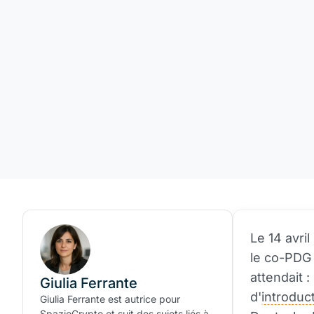
Le 14 avri
le co-PDG 
attendait 
Giulia Ferrante
d'
introduc
Giulia Ferrante est autrice pour
SpazioCrypto et suit des sujets liés à