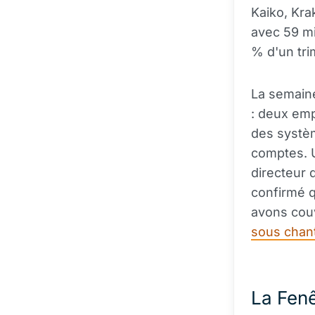
Kaiko, Kra
avec 59 mi
% d'un tri
La semaine
: deux em
des systè
comptes. U
directeur 
confirmé q
avons couv
sous chanta
La Fenê