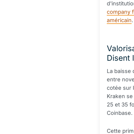
d'instituti
company f
américain
.
Valoris
Disent 
La baisse d
entre nov
cotée sur 
Kraken se 
25 et 35 f
Coinbase.
Cette prim