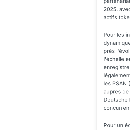
partenaria
2025, avec
actifs toke
Pour les i
dynamique 
près l'évo
l'échelle 
enregistre
légalement
les PSAN (
auprès de 
Deutsche B
concurrent
Pour un éc