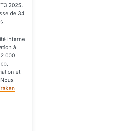
T3 2025,
usse de 34
s.
té interne
ation à
 2 000
oco,
iation et
. Nous
Kraken