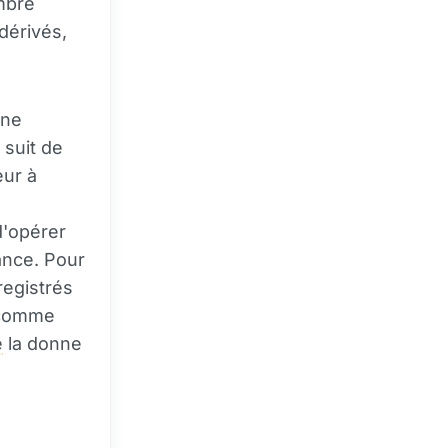
mbre
dérivés,
une
 suit de
eur à
d'opérer
ance. Pour
registrés
l comme
e
la donne