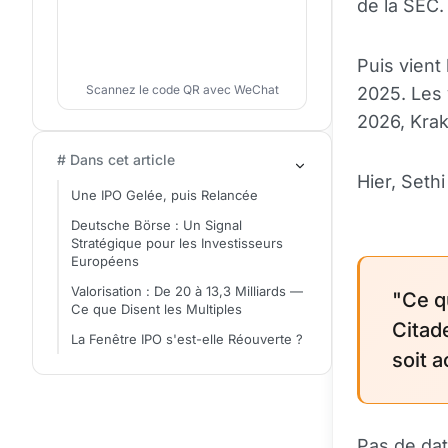
de la SEC.
Puis vient 
Scannez le code QR avec WeChat
2025. Les 
2026, Krak
# Dans cet article
Hier, Seth
Une IPO Gelée, puis Relancée
Deutsche Börse : Un Signal
Stratégique pour les Investisseurs
Européens
Valorisation : De 20 à 13,3 Milliards —
"Ce q
Ce que Disent les Multiples
Citad
La Fenêtre IPO s'est-elle Réouverte ?
soit a
Pas de dat