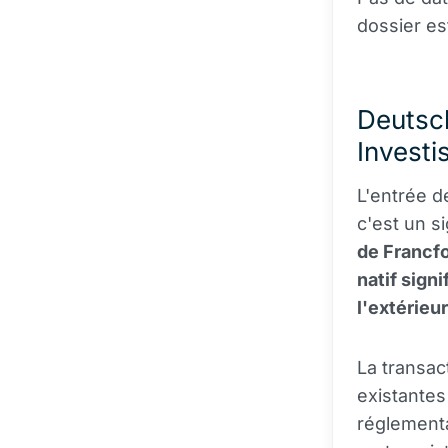
dossier es
Deutsch
Invest
L'entrée 
c'est un s
de Francfo
natif signi
l'extérieur
La transac
existantes
réglementa