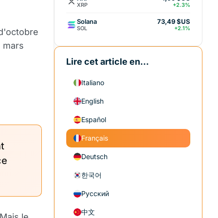
XRP
+2.3%
Solana
73,49 $US
SOL
+2.1%
d'octobre
n mars
Lire cet article en...
Italiano
English
Español
Français
t
Deutsch
ce
한국어
Русский
中文
Mais le