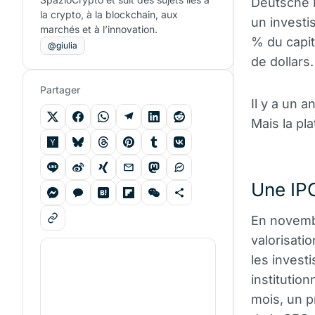
Deutsche 
la crypto, à la blockchain, aux
un investi
marchés et à l’innovation.
% du capita
@giulia
de dollars.
Partager
Il y a un a
Mais la pl
Une IPO
En novembr
valorisati
les invest
institutio
mois, un p