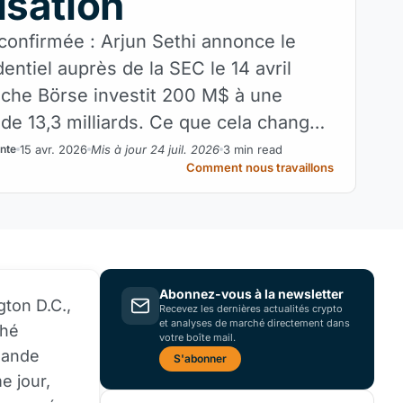
isation
confirmée : Arjun Sethi annonce le
entiel auprès de la SEC le 14 avril
che Börse investit 200 M$ à une
 de 13,3 milliards. Ce que cela change
vestisseurs européens et français.
15 avr. 2026
Mis à jour 24 juil. 2026
3 min read
ante
Comment nous travaillons
Abonnez-vous à la newsletter
ton D.C.,
Recevez les dernières actualités crypto
et analyses de marché directement dans
ché
votre boîte mail.
mande
S'abonner
e jour,