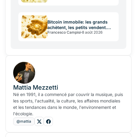
Bitcoin immobile: les grands
achètent, les petits vendent.
Francesco Campisi
8 août 2026
Pourquoi?
Mattia Mezzetti
Né en 1991, il a commencé par couvrir la musique, puis
les sports, l'actualité, la culture, les affaires mondiales
et les tendances dans le monde, l'environnement et
l'écologie.
@mattia