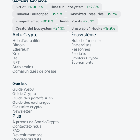
Secteurs tendance
SPL22
+1290.3%
Time.fun Ecosystem
+132.8%
Camelot Launchpad
+35.9%
Tokenized Treasuries
+35.7%
Emoji-Themed
+30.6%
Reddit Points
+25.1%
CreatorBid Ecosystem
+24.1%
Uniswap v4 Hooks
+19.9%
Actu Crypto
Écosystème
Hub d'actualités
Hub de l'annuaire
Bitcoin
Entreprises
Ethereum
Personnes
Xrp
Produits
DeFi
Emplois Crypto
NFT
Événements
Stablecoins
Communiqués de presse
Guides
Guide Web3
Guide Crypto
Guide des portefeuilles
Guide des exchanges
Glossaire crypto
Newsletter
Plus
À propos de SpazioCrypto
Contactez-nous
FAQ
Devenir membre
Widgets gratuits