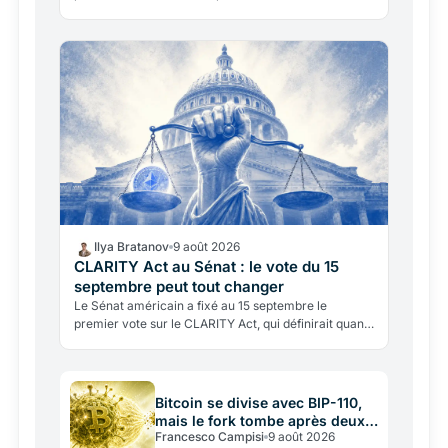
italienne dispose désormais de deux pouvoirs
distincts: le…
Ilya Bratanov
9 août 2026
CLARITY Act au Sénat : le vote du 15
septembre peut tout changer
Le Sénat américain a fixé au 15 septembre le
premier vote sur le CLARITY Act, qui définirait quand
un token est titre ou marchandise. Après les
stablecoins,…
Bitcoin se divise avec BIP-110,
mais le fork tombe après deux
Francesco Campisi
9 août 2026
blocs