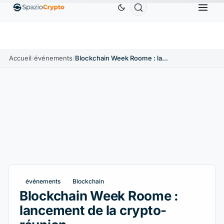
Ethereum
1 880,58 $US
Tether
0,9991 $US
B
↑1.10%
ETH
↑1.90%
USDT
↑0.00%
Accueil
/
événements
/
Blockchain Week Roome : lancement de la crypto-réunion
événements
Blockchain
Blockchain Week Roome :
lancement de la crypto-