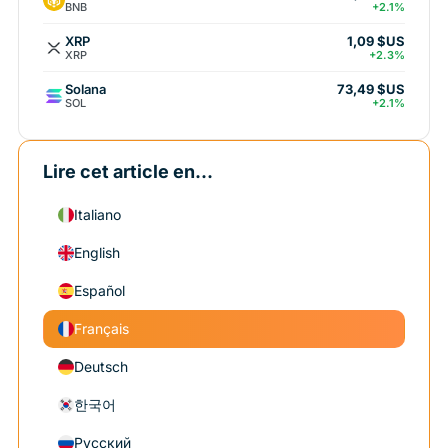
BNB
+2.1%
XRP
1,09 $US
XRP
+2.3%
Solana
73,49 $US
SOL
+2.1%
Lire cet article en...
Italiano
English
Español
Français
Deutsch
한국어
Русский