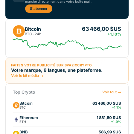
marché directement dans votre boîte mail.
S'abonner
63 466,00 $US
Bitcoin
₿
BTC · 24h
+1.10%
FAITES VOTRE PUBLICITÉ SUR SPAZIOCRYPTO
Votre marque, 9 langues, une plateforme.
Voir le kit média →
Top Crypto
Voir tout →
Bitcoin
63 466,00 $US
BTC
+1.1%
Ethereum
1 881,80 $US
ETH
+1.9%
BNB
586,99 $US