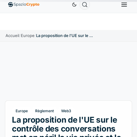
Ethereum
1 880,58 $US
Tether
0,9991 $US
BNB
0%
ETH
↑1.90%
USDT
↑0.00%
BN
Accueil
/
Europe
/
La proposition de l'UE sur le contrôle des conversations met en péril la vie privée et le secteur des crypto-monnaies
Europe
Règlement
Web3
La proposition de l'UE sur le
contrôle des conversations