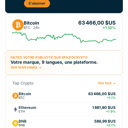
S'abonner
63 466,00 $US
Bitcoin
₿
BTC · 24h
+1.10%
FAITES VOTRE PUBLICITÉ SUR SPAZIOCRYPTO
Votre marque, 9 langues, une plateforme.
Voir le kit média →
Top Crypto
Voir tout →
Bitcoin
63 466,00 $US
BTC
+1.1%
Ethereum
1 881,80 $US
ETH
+1.9%
BNB
586,99 $US
BNB
+2.1%