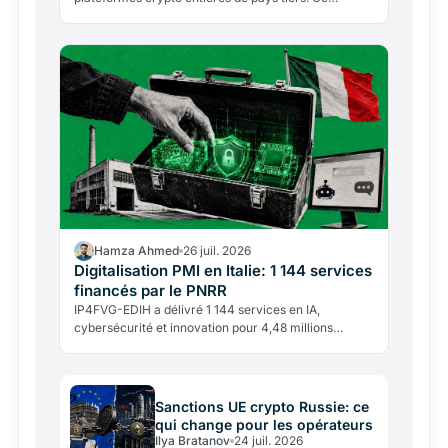
glissement vers l'interdiction par territoire redéfinit…
Hamza Ahmed
26 juil. 2026
Digitalisation PMI en Italie: 1 144 services
financés par le PNRR
IP4FVG-EDIH a délivré 1 144 services en IA,
cybersécurité et innovation pour 4,48 millions
d'euros. Près de 92% des bénéficiaires sont des
PME.
Sanctions UE crypto Russie: ce
qui change pour les opérateurs
Ilya Bratanov
24 juil. 2026