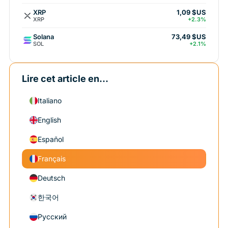
XRP
1,09 $US
XRP
+2.3%
Solana
73,49 $US
SOL
+2.1%
Lire cet article en...
Italiano
English
Español
Français
Deutsch
한국어
Русский