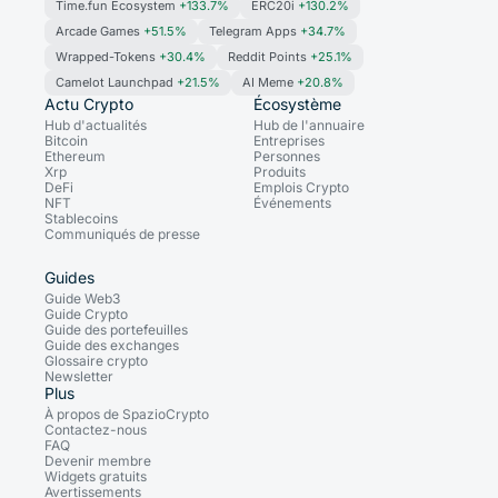
Time.fun Ecosystem
+133.7%
ERC20i
+130.2%
Arcade Games
+51.5%
Telegram Apps
+34.7%
Wrapped-Tokens
+30.4%
Reddit Points
+25.1%
Camelot Launchpad
+21.5%
AI Meme
+20.8%
Actu Crypto
Écosystème
Hub d'actualités
Hub de l'annuaire
Bitcoin
Entreprises
Ethereum
Personnes
Xrp
Produits
DeFi
Emplois Crypto
NFT
Événements
Stablecoins
Communiqués de presse
Guides
Guide Web3
Guide Crypto
Guide des portefeuilles
Guide des exchanges
Glossaire crypto
Newsletter
Plus
À propos de SpazioCrypto
Contactez-nous
FAQ
Devenir membre
Widgets gratuits
Avertissements