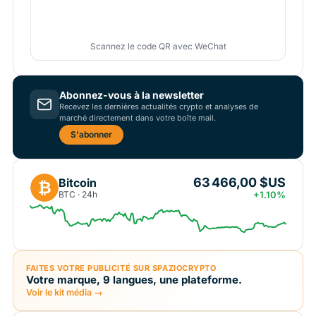
Scannez le code QR avec WeChat
Abonnez-vous à la newsletter
Recevez les dernières actualités crypto et analyses de
marché directement dans votre boîte mail.
S'abonner
63 466,00 $US
Bitcoin
₿
BTC · 24h
+1.10%
FAITES VOTRE PUBLICITÉ SUR SPAZIOCRYPTO
Votre marque, 9 langues, une plateforme.
Voir le kit média →