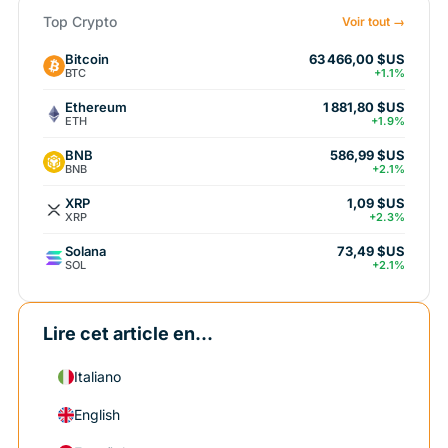
Top Crypto
Voir tout →
Bitcoin
63 466,00 $US
BTC
+1.1%
Ethereum
1 881,80 $US
ETH
+1.9%
BNB
586,99 $US
BNB
+2.1%
XRP
1,09 $US
XRP
+2.3%
Solana
73,49 $US
SOL
+2.1%
Lire cet article en...
Italiano
English