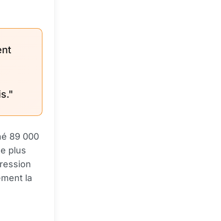
ent
s."
né 89 000
le plus
gression
ement la