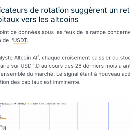
icateurs de rotation suggèrent un re
itaux vers les altcoins
oint de données sous les feux de la rampe concerne
 de l'
USDT
.
alyste Altcoin Alf, chaque croisement baissier du sto
re sur USDT.D au cours des 28 derniers mois a ant
 l'ensemble du marché. Le signal étant à nouveau
acti
ation des capitaux est imminente.