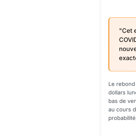
"Cet 
COVID
nouve
exacte
Le rebond 
dollars lu
bas de ven
au cours d
probabilit