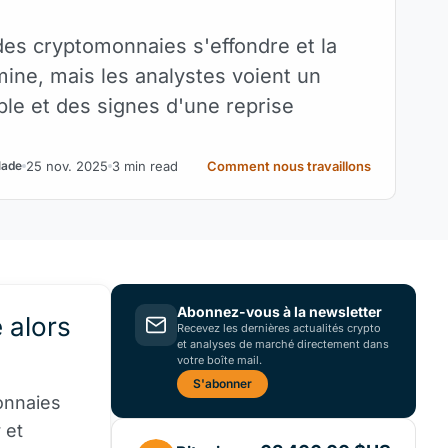
e
es cryptomonnaies s'effondre et la
ine, mais les analystes voient un
ble et des signes d'une reprise
25 nov. 2025
3 min read
Comment nous travaillons
lade
Abonnez-vous à la newsletter
 alors
Recevez les dernières actualités crypto
et analyses de marché directement dans
votre boîte mail.
S'abonner
onnaies
 et