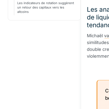
Les indicateurs de rotation suggèrent
un retour des capitaux vers les
Les an
altcoins
de liqu
tendanc
Michaël
v
similitude
double cre
violemment
C
b