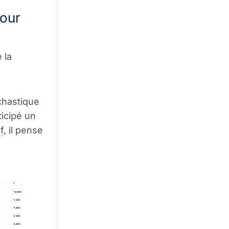
tour
 la
chastique
icipé un
f
, il pense