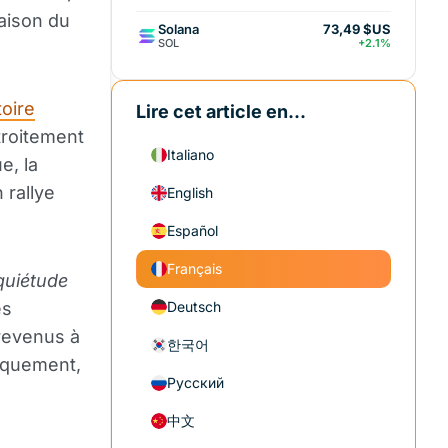
aison du
Solana
73,49 $US
SOL
+2.1%
toire
Lire cet article en...
étroitement
Italiano
e, la
 rallye
English
Español
Français
quiétude
es
Deutsch
revenus à
한국어
riquement,
Русский
中文