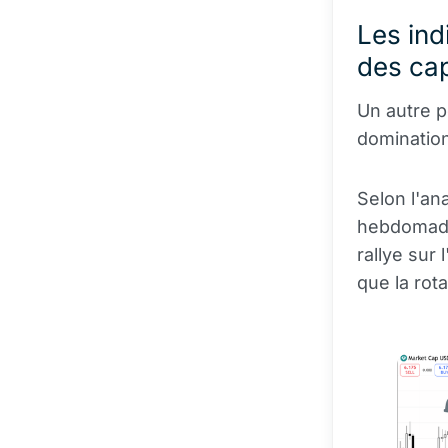
Les ind
des cap
Un autre p
domination
Selon l'an
hebdomadai
rallye sur
que la rot