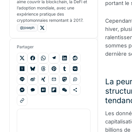
aime couvrir la blockchain, la DeFi et
portant le
l’adoption mondiale, avec une
expérience pratique des
cryptomonnaies remontant à 2017.
Cependant,
@joseph
hiver, plu
ralentisse
sommes pa
Partager
dernière s
La peur
structu
tendan
Les donnée
capitalisa
billions de