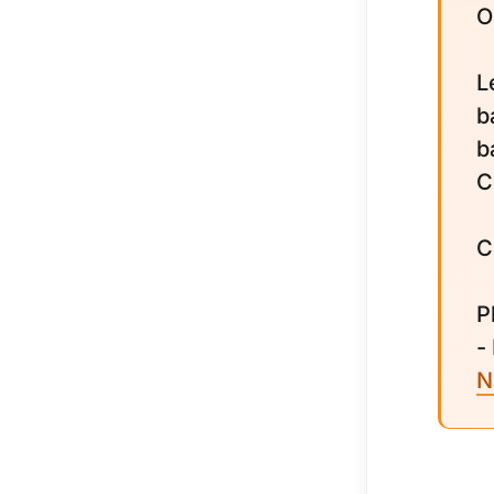
O
L
b
b
C
C
P
-
N