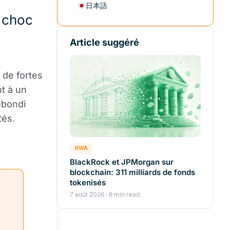
日本語
 choc
Article suggéré
de fortes
t à un
ebondi
tés.
RWA
BlackRock et JPMorgan sur
blockchain: 311 milliards de fonds
tokenisés
7 août 2026 · 6 min read