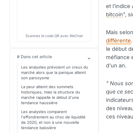
et l'indice
bitcoin
", s
Mais selon
Scannez le code QR avec WeChat
différente
le début d
# Dans cet article
méfiance e
d'un an.
Les analystes prévoient un creux du
marché alors que la panique atteint
son paroxysme
" Nous som
La peur atteint des sommets
que ce sec
historiques, mais la structure du
marché rappelle le début d'une
indicateur
tendance haussière
des niveau
Les analystes comparent
ces nivea
l'effondrement au choc de liquidité
de 2020, et non à une nouvelle
tendance baissière