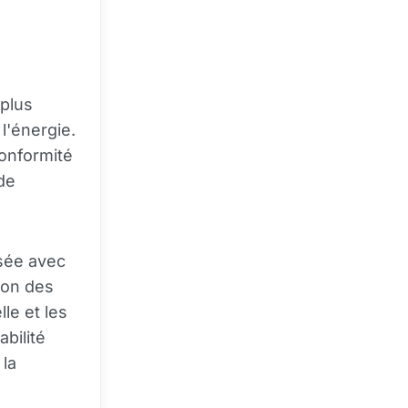
 plus
 l'énergie.
conformité
de
isée avec
ion des
le et les
abilité
 la