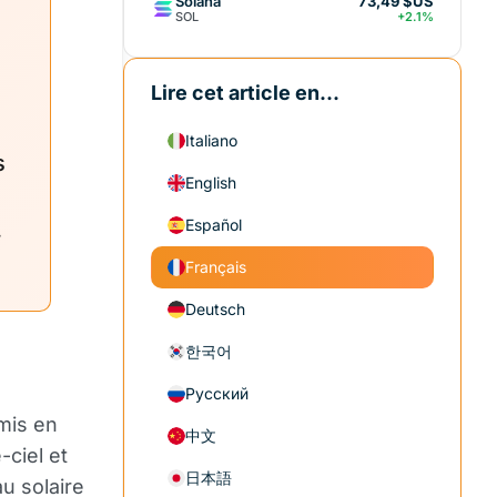
Solana
73,49 $US
SOL
+2.1%
Lire cet article en...
Italiano
s
English
Español
.
Français
Deutsch
한국어
Русский
mis en
中文
-ciel et
日本語
u solaire