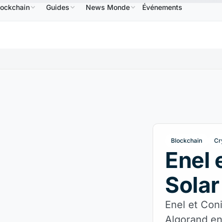
lockchain
Guides
News Monde
Événements
586,64 $US
USDC
0,9995 $US
XRP
1,09 $US
BNB
↑2.10%
USDC
↑0.00%
XRP
↑2.3
Blockchain
Cr
Enel 
Solar
Enel et Con
Algorand en