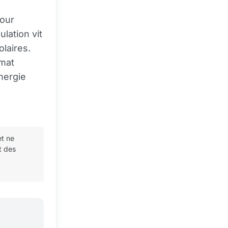
pour
ulation vit
laires.
rmat
énergie
et ne
t des