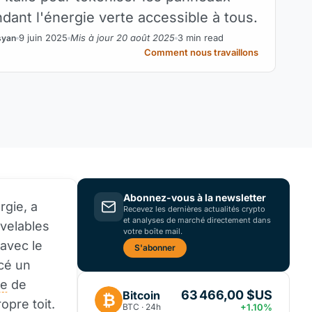
ndant l'énergie verte accessible à tous.
9 juin 2025
Mis à jour 20 août 2025
3 min read
syan
Comment nous travaillons
Abonnez-vous à la newsletter
rgie, a
Recevez les dernières actualités crypto
et analyses de marché directement dans
uvelables
votre boîte mail.
 avec le
S'abonner
ncé un
ée
de
63 466,00 $US
Bitcoin
₿
opre toit.
BTC · 24h
+1.10%