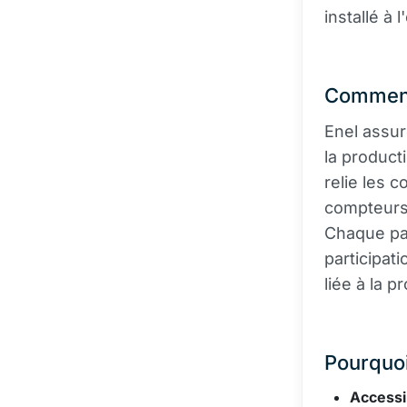
installé à l
Comment
Enel assur
la product
relie les 
compteurs,
Chaque par
participat
liée à la p
Pourquoi
Accessib