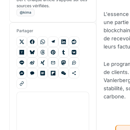
sources vérifiées.
@kima
L'essence d
une partie
blockchai
Partager
de recevoir
leurs fact
Le program
de clients
Vanlerberg
stabilité,
carbone.