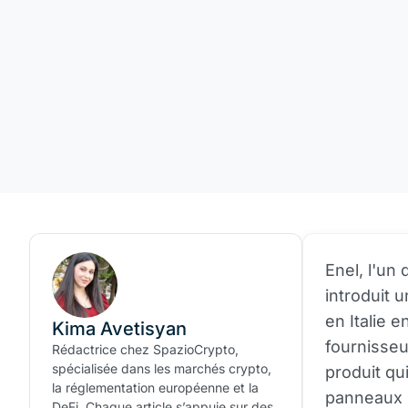
Enel, l'un
introduit 
en Italie e
Kima Avetisyan
fournisseu
Rédactrice chez SpazioCrypto,
spécialisée dans les marchés crypto,
produit qu
la réglementation européenne et la
panneaux so
DeFi. Chaque article s’appuie sur des