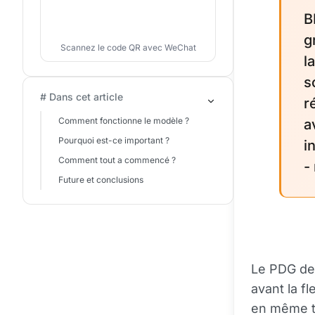
B
g
Scannez le code QR avec WeChat
l
s
# Dans cet article
r
Comment fonctionne le modèle ?
a
Pourquoi est-ce important ?
i
Comment tout a commencé ?
-
Future et conclusions
Le PDG de 
avant la fl
en même t