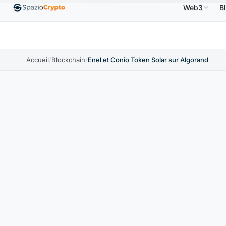
Web3
B
Ethereum
1 880,58 $US
Tether
0,9991 $US
BNB
.10%
ETH
↑1.90%
USDT
↑0.00%
Accueil
/
Blockchain
/
Enel et Conio Token Solar sur Algorand