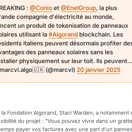
REAKING :
@Conio
et
@EnelGroup
, la plus
rande compagnie d'électricité au monde,
ancent un produit de tokenisation de panneaux
olaires utilisant la
#Algorand
blockchain. Les
ésidents italiens peuvent désormais profiter de
vantages des panneaux solaires sans les
nstaller physiquement sur leur toit. Ils peuvent..
 marcvl.algo🇺🇦 (@marcvl)
20 janvier 2025
la Fondation Algorand, Staci Warden, a notamment 
exibilité du projet : "Vous pouvez vivre dans un gratte
emps payer vos factures avec une part d'un pannea