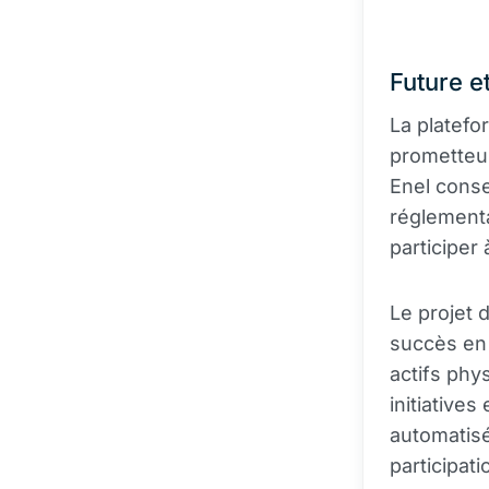
Future e
La platefo
prometteur
Enel conse
réglementa
participer 
Le projet 
succès en 
actifs phy
initiatives
automatisé
participat