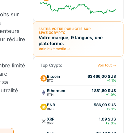
oits sur
a
FAITES VOTRE PUBLICITÉ SUR
enteurs
SPAZIOCRYPTO
Votre marque, 9 langues, une
our réduire
plateforme.
Voir le kit média →
bre limité
Top Crypto
Voir tout →
arc
Bitcoin
63 466,00 $US
BTC
+1.1%
r sa
utralité
Ethereum
1 881,80 $US
ETH
+1.9%
BNB
586,99 $US
BNB
+2.1%
XRP
1,09 $US
XRP
+2.3%