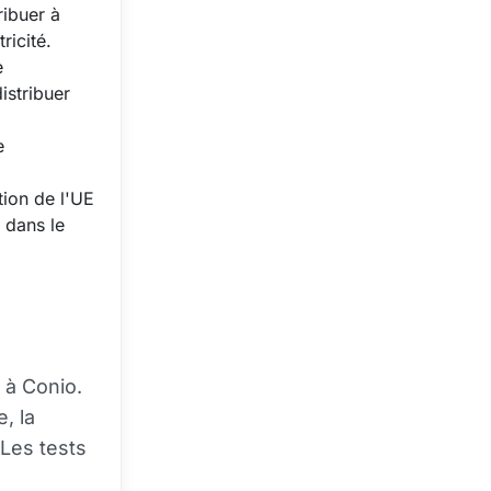
ribuer à
ricité.
e
istribuer
e
tion de l'UE
e dans le
e à Conio.
, la
 Les tests