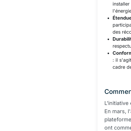
installe
l'énergi
Étendue
particip
des réc
Durabili
respectu
Conform
: il s'a
cadre d
Comment
L'initiativ
En mars, l
plateforme
ont comme