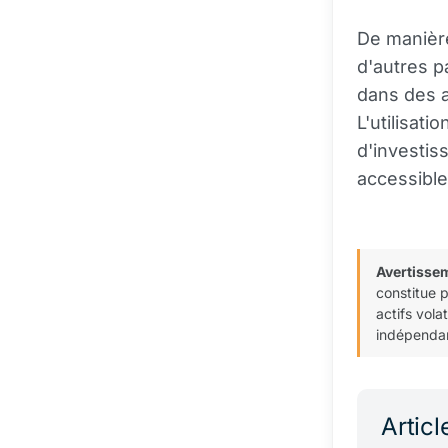
De manièr
d'autres p
dans des a
L'utilisat
d'investis
accessible
Avertisse
constitue 
actifs vola
indépendan
Articl