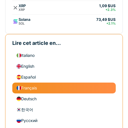
XRP
1,09 $US
XRP
+2.3%
Solana
73,49 $US
SOL
+2.1%
Lire cet article en...
Italiano
English
Español
Français
Deutsch
한국어
Русский