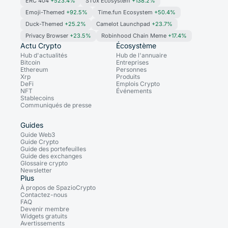
ERC 404
+523.4%
ST0x Ecosystem
+138.2%
Emoji-Themed
+92.5%
Time.fun Ecosystem
+50.4%
Duck-Themed
+25.2%
Camelot Launchpad
+23.7%
Privacy Browser
+23.5%
Robinhood Chain Meme
+17.4%
Actu Crypto
Écosystème
Hub d'actualités
Hub de l'annuaire
Bitcoin
Entreprises
Ethereum
Personnes
Xrp
Produits
DeFi
Emplois Crypto
NFT
Événements
Stablecoins
Communiqués de presse
Guides
Guide Web3
Guide Crypto
Guide des portefeuilles
Guide des exchanges
Glossaire crypto
Newsletter
Plus
À propos de SpazioCrypto
Contactez-nous
FAQ
Devenir membre
Widgets gratuits
Avertissements