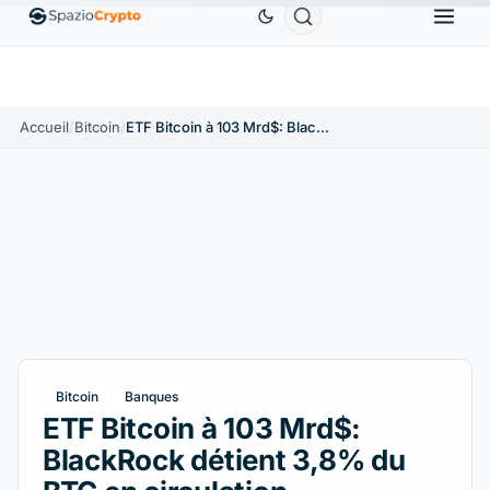
Ethereum
1 880,58 $US
Tether
0,9991 $US
BN
↑1.10%
ETH
↑1.90%
USDT
↑0.00%
Accueil
/
Bitcoin
/
ETF Bitcoin à 103 Mrd$: BlackRock détient 3,8% du BTC en circulation
Bitcoin
Banques
ETF Bitcoin à 103 Mrd$:
BlackRock détient 3,8% du