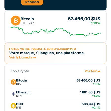
S'abonner
63 466,00 $US
Bitcoin
₿
BTC · 24h
+1.10%
FAITES VOTRE PUBLICITÉ SUR SPAZIOCRYPTO
Votre marque, 9 langues, une plateforme.
Voir le kit média →
Top Crypto
Voir tout →
Bitcoin
63 466,00 $US
BTC
+1.1%
Ethereum
1 881,80 $US
ETH
+1.9%
BNB
586,99 $US
BNB
+2.1%