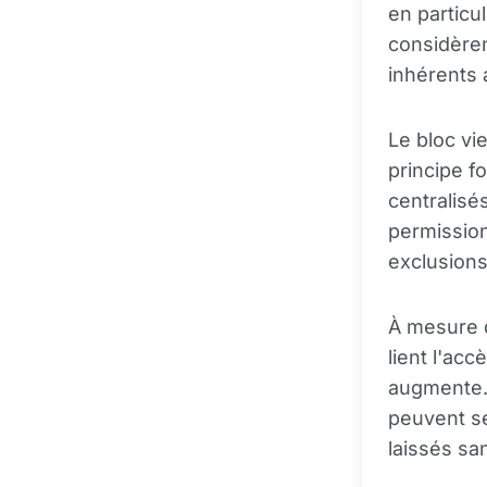
en particu
considère
inhérents 
Le bloc vi
principe 
centralisé
permission
exclusion
À mesure q
lient l'acc
augmente.
peuvent se
laissés sa