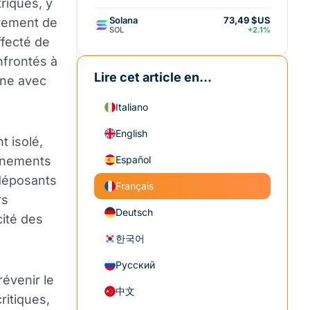
riques, y
Solana
73,49 $US
trement de
SOL
+2.1%
ffecté de
nfrontés à
Lire cet article en...
nne avec
Italiano
English
 isolé,
ernements
Español
 déposants
Français
rs
Deutsch
ité des
한국어
Русский
évenir le
中文
ritiques,