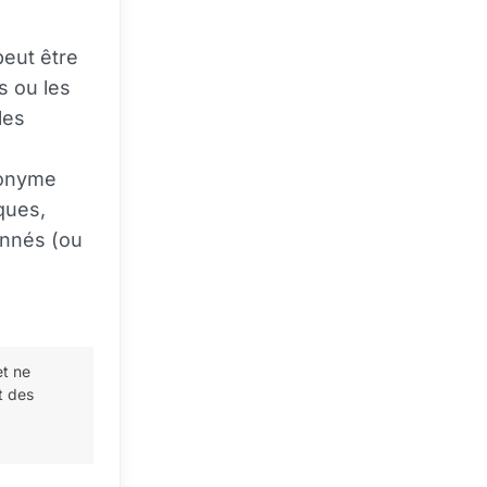
eut être
s ou les
les
nonyme
ques,
onnés (ou
et ne
t des