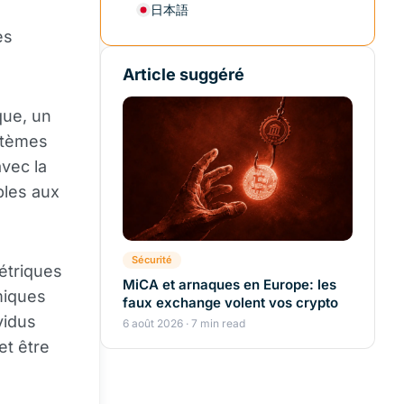
日本語
es
Article suggéré
que, un
stèmes
vec la
bles aux
Sécurité
étriques
MiCA et arnaques en Europe: les
émiques
faux exchange volent vos crypto
vidus
6 août 2026 · 7 min read
et être