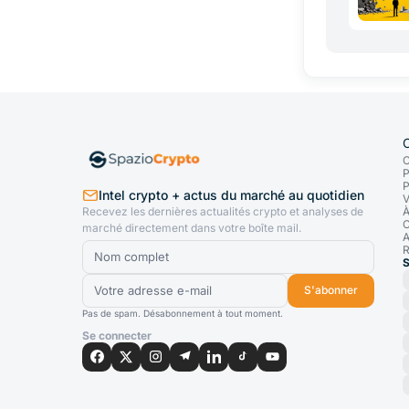
C
P
P
Intel crypto + actus du marché au quotidien
V
Recevez les dernières actualités crypto et analyses de
À
C
marché directement dans votre boîte mail.
A
R
S
S'abonner
Pas de spam. Désabonnement à tout moment.
Se connecter