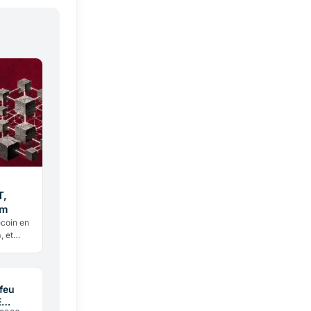
T,
um
ecoin en
, et
opéenne
feu
E