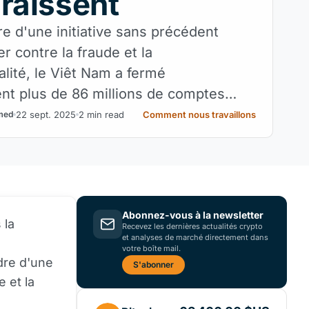
raissent
re d'une initiative sans précédent
er contre la fraude et la
alité, le Viêt Nam a fermé
ent plus de 86 millions de comptes
e qui a suscité un débat mondial sur la
22 sept. 2025
2 min read
Comment nous travaillons
med
 la souveraineté des finances
s.
Abonnez-vous à la newsletter
 la
Recevez les dernières actualités crypto
et analyses de marché directement dans
votre boîte mail.
dre d'une
S'abonner
 et la