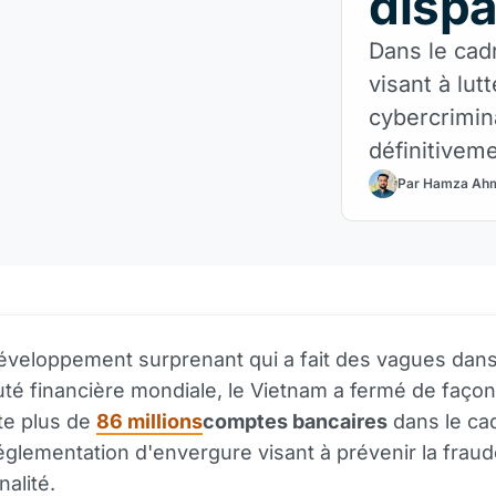
dispa
Dans le cad
visant à lutt
cybercrimin
définitivem
bancaires, c
Par Hamza Ah
sécurité et
personnelle
veloppement surprenant qui a fait des vagues dans
é financière mondiale, le Vietnam a fermé de façon
e plus de
86 millions
comptes bancaires
dans le ca
églementation d'envergure visant à prévenir la fraude
nalité.