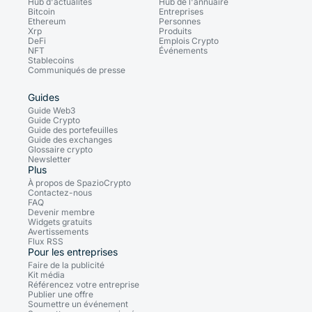
Hub d'actualités
Hub de l'annuaire
Bitcoin
Entreprises
Ethereum
Personnes
Xrp
Produits
DeFi
Emplois Crypto
NFT
Événements
Stablecoins
Communiqués de presse
Guides
Guide Web3
Guide Crypto
Guide des portefeuilles
Guide des exchanges
Glossaire crypto
Newsletter
Plus
À propos de SpazioCrypto
Contactez-nous
FAQ
Devenir membre
Widgets gratuits
Avertissements
Flux RSS
Pour les entreprises
Faire de la publicité
Kit média
Référencez votre entreprise
Publier une offre
Soumettre un événement