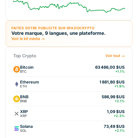
FAITES VOTRE PUBLICITÉ SUR SPAZIOCRYPTO
Votre marque, 9 langues, une plateforme.
Voir le kit média →
Top Crypto
Voir tout →
Bitcoin
63 466,00 $US
BTC
+1.1%
Ethereum
1 881,80 $US
ETH
+1.9%
BNB
586,99 $US
BNB
+2.1%
XRP
1,09 $US
XRP
+2.3%
Solana
73,49 $US
SOL
+2.1%