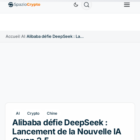
Ethereum
1 880,58 $US
Tether
0,9991 $US
BNB
0%
ETH
↑1.90%
USDT
↑0.00%
BN
Accueil
/
AI
/
Alibaba défie DeepSeek : Lancement de la Nouvelle IA Qwen 2.5
AI
Crypto
Chine
Alibaba défie DeepSeek :
Lancement de la Nouvelle IA