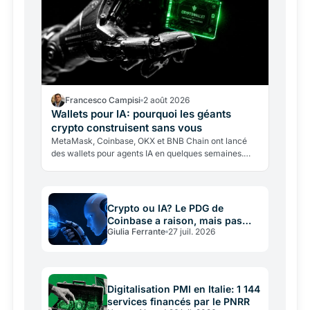
Francesco Campisi
2 août 2026
Wallets pour IA: pourquoi les géants
crypto construisent sans vous
MetaMask, Coinbase, OKX et BNB Chain ont lancé
des wallets pour agents IA en quelques semaines.
Pourquoi cette course, quels risques cache
l'enthousiasme?
Crypto ou IA? Le PDG de
Coinbase a raison, mais pas
Giulia Ferrante
27 juil. 2026
sans intérêt
Digitalisation PMI en Italie: 1 144
services financés par le PNRR