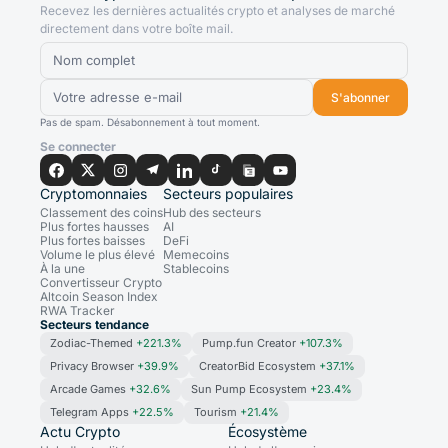
Recevez les dernières actualités crypto et analyses de marché
directement dans votre boîte mail.
S'abonner
Pas de spam. Désabonnement à tout moment.
Se connecter
Cryptomonnaies
Secteurs populaires
Classement des coins
Hub des secteurs
Plus fortes hausses
AI
Plus fortes baisses
DeFi
Volume le plus élevé
Memecoins
À la une
Stablecoins
Convertisseur Crypto
Altcoin Season Index
RWA Tracker
Secteurs tendance
Zodiac-Themed
+221.3%
Pump.fun Creator
+107.3%
Privacy Browser
+39.9%
CreatorBid Ecosystem
+37.1%
Arcade Games
+32.6%
Sun Pump Ecosystem
+23.4%
Telegram Apps
+22.5%
Tourism
+21.4%
Actu Crypto
Écosystème