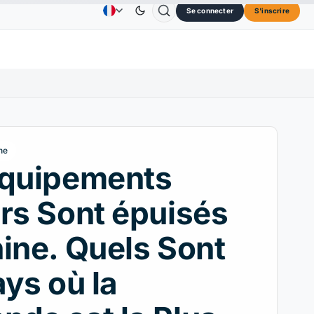
Se connecter
S'inscrire
US
Dogecoin
0,0707 $US
Cardano
0,1891 $US
Publicité
Contactez nous
A propos de
↓0.30%
DOGE
↑2.40%
ADA
↑9.30%
ne
équipements
rs Sont épuisés
ine. Quels Sont
ays où la