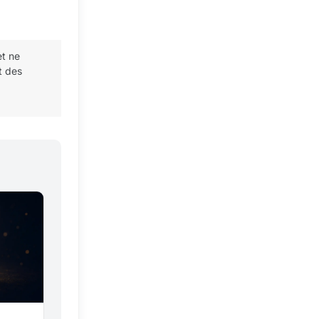
et ne
t des