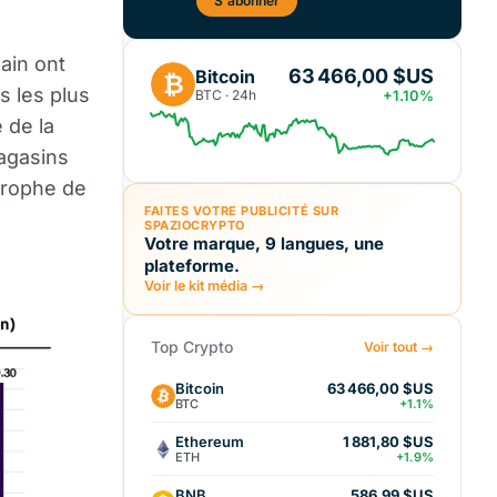
S'abonner
ain ont
63 466,00 $US
Bitcoin
₿
s les plus
BTC · 24h
+1.10%
 de la
magasins
trophe de
FAITES VOTRE PUBLICITÉ SUR
SPAZIOCRYPTO
Votre marque, 9 langues, une
plateforme.
Voir le kit média →
Top Crypto
Voir tout →
Bitcoin
63 466,00 $US
BTC
+1.1%
Ethereum
1 881,80 $US
ETH
+1.9%
BNB
586,99 $US