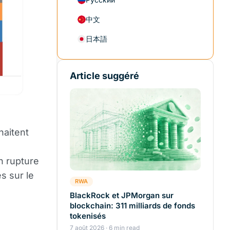
中文
日本語
Article suggéré
haitent
n rupture
s sur le
RWA
BlackRock et JPMorgan sur
blockchain: 311 milliards de fonds
tokenisés
7 août 2026 · 6 min read