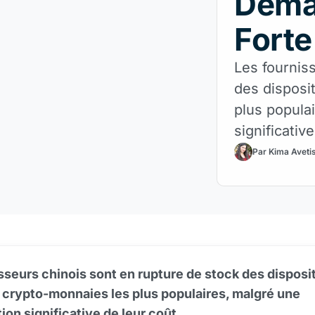
Deman
Forte
Les fournis
des disposi
plus popula
significativ
Par Kima Aveti
sseurs chinois sont en rupture de stock des disposit
 crypto-monnaies les plus populaires, malgré une
on significative de leur coût.