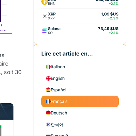
BNB
+2.1%
XRP
1,09 $US
XRP
+2.3%
Solana
73,49 $US
SOL
+2.1%
Lire cet article en...
es
ire
Italiano
, soit 30
English
Español
Français
Deutsch
한국어
Русский