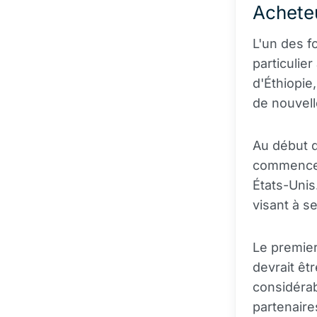
Achete
L'un des f
particulie
d'Éthiopie
de nouvell
Au début d
commencera
États-Unis
visant à s
Le premier
devrait êt
considérab
partenaire