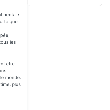
tinentale
sorte que
ppée,
tous les
nt être
ons
 le monde.
itime, plus