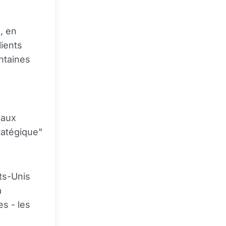
, en
lients
entaines
 aux
tratégique"
ts-Unis
a
es - les