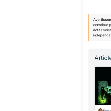
Avertisse
constitue 
actifs vola
indépendan
Articl
Fran