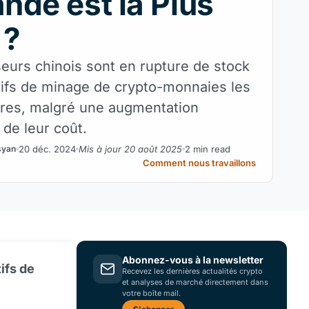
de est la Plus
 ?
seurs chinois sont en rupture de stock
tifs de minage de crypto-monnaies les
ires, malgré une augmentation
e de leur coût.
20 déc. 2024
Mis à jour 20 août 2025
2 min read
syan
Comment nous travaillons
Abonnez-vous à la newsletter
ifs de
Recevez les dernières actualités crypto
et analyses de marché directement dans
votre boîte mail.