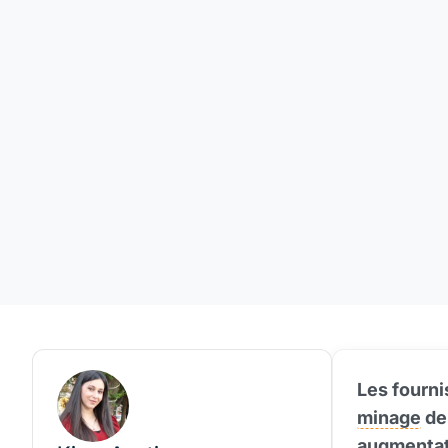
Les fourni
minage
de
augmentati