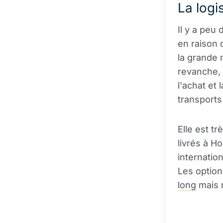
La logi
Il y a peu
en raison 
la grande 
revanche, 
l'achat et
transports
Elle est t
livrés à H
internatio
Les option
long
mais m