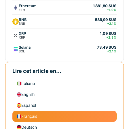
Ethereum
1 881,80 $US
ETH
+1.9%
BNB
586,99 $US
BNB
+2.1%
XRP
1,09 $US
XRP
+2.3%
Solana
73,49 $US
SOL
+2.1%
Lire cet article en...
Italiano
English
Español
Français
Deutsch