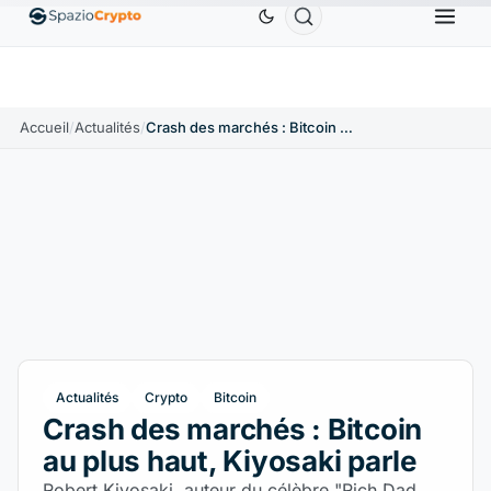
Ethereum
1 880,58 $US
Tether
0,9991 $US
BNB
%
ETH
↑1.90%
USDT
↑0.00%
BNB
Accueil
/
Actualités
/
Crash des marchés : Bitcoin au plus haut, Kiyosaki parle
Actualités
Crypto
Bitcoin
Crash des marchés : Bitcoin
au plus haut, Kiyosaki parle
Robert Kiyosaki, auteur du célèbre "Rich Dad