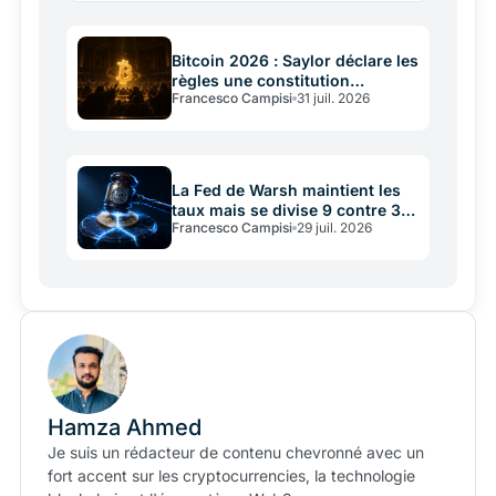
compétences…
Bitcoin 2026 : Saylor déclare les
règles une constitution
Francesco Campisi
31 juil. 2026
immuable
La Fed de Warsh maintient les
taux mais se divise 9 contre 3:
Francesco Campisi
29 juil. 2026
que risquent les crypto
Hamza Ahmed
Je suis un rédacteur de contenu chevronné avec un
fort accent sur les cryptocurrencies, la technologie