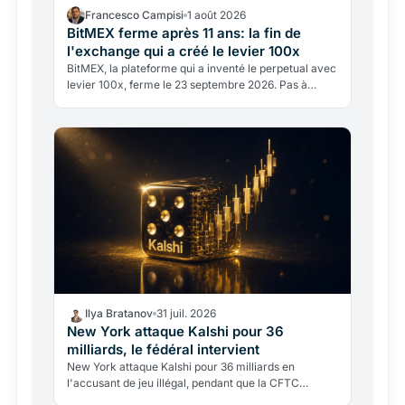
Francesco Campisi
1 août 2026
BitMEX ferme après 11 ans: la fin de
l'exchange qui a créé le levier 100x
BitMEX, la plateforme qui a inventé le perpetual avec
levier 100x, ferme le 23 septembre 2026. Pas à
cause d'un hack, mais d'un passé juridique lourd et
d'un…
Ilya Bratanov
31 juil. 2026
New York attaque Kalshi pour 36
milliards, le fédéral intervient
New York attaque Kalshi pour 36 milliards en
l'accusant de jeu illégal, pendant que la CFTC
fédérale intervient pour bloquer l'État. Un conflit de