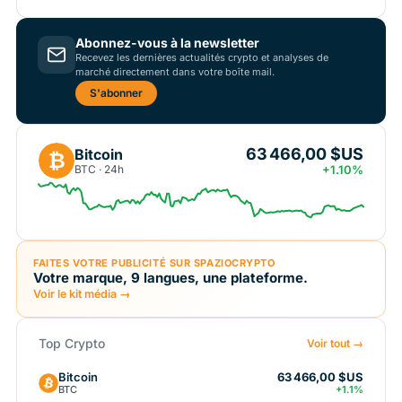
Abonnez-vous à la newsletter
Recevez les dernières actualités crypto et analyses de
marché directement dans votre boîte mail.
S'abonner
63 466,00 $US
Bitcoin
₿
BTC · 24h
+1.10%
FAITES VOTRE PUBLICITÉ SUR SPAZIOCRYPTO
Votre marque, 9 langues, une plateforme.
Voir le kit média →
Top Crypto
Voir tout →
Bitcoin
63 466,00 $US
BTC
+1.1%