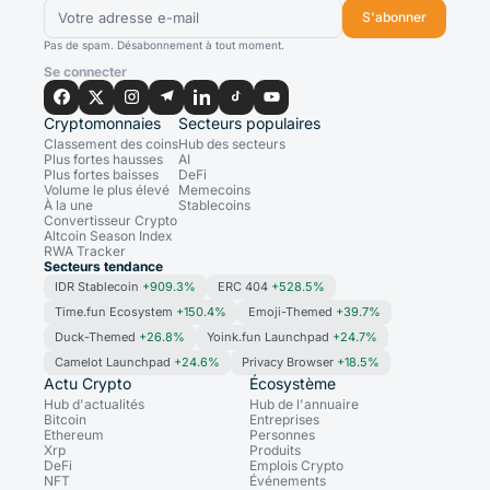
S'abonner
Pas de spam. Désabonnement à tout moment.
Se connecter
Cryptomonnaies
Secteurs populaires
Classement des coins
Hub des secteurs
Plus fortes hausses
AI
Plus fortes baisses
DeFi
Volume le plus élevé
Memecoins
À la une
Stablecoins
Convertisseur Crypto
Altcoin Season Index
RWA Tracker
Secteurs tendance
IDR Stablecoin
+909.3%
ERC 404
+528.5%
Time.fun Ecosystem
+150.4%
Emoji-Themed
+39.7%
Duck-Themed
+26.8%
Yoink.fun Launchpad
+24.7%
Camelot Launchpad
+24.6%
Privacy Browser
+18.5%
Actu Crypto
Écosystème
Hub d'actualités
Hub de l'annuaire
Bitcoin
Entreprises
Ethereum
Personnes
Xrp
Produits
DeFi
Emplois Crypto
NFT
Événements