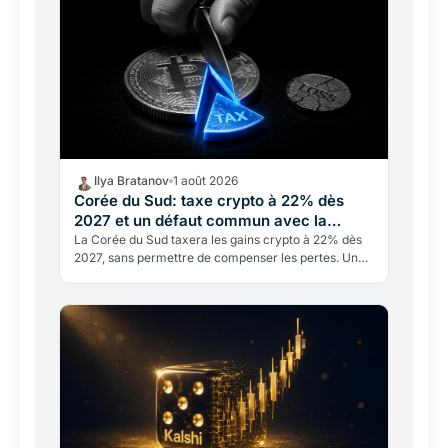
Ilya Bratanov
1 août 2026
Corée du Sud: taxe crypto à 22% dès
2027 et un défaut commun avec la
France
La Corée du Sud taxera les gains crypto à 22% dès
2027, sans permettre de compenser les pertes. Un
défaut structurel qui rappelle les limites du PFU
français…