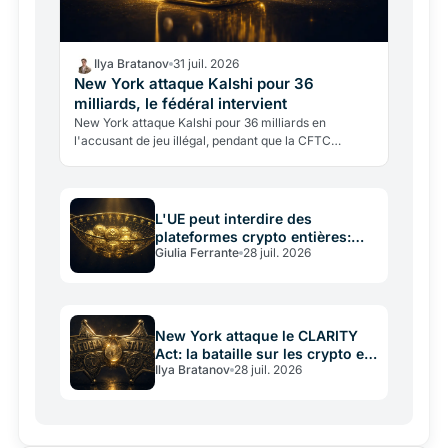
Ilya Bratanov
31 juil. 2026
New York attaque Kalshi pour 36
milliards, le fédéral intervient
New York attaque Kalshi pour 36 milliards en
l'accusant de jeu illégal, pendant que la CFTC
fédérale intervient pour bloquer l'État. Un conflit de
compétences…
L'UE peut interdire des
plateformes crypto entières:
Giulia Ferrante
28 juil. 2026
l'arme cachée
New York attaque le CLARITY
Act: la bataille sur les crypto en
Ilya Bratanov
28 juil. 2026
jeu