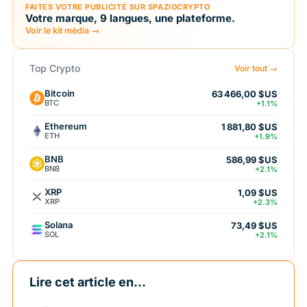
FAITES VOTRE PUBLICITÉ SUR SPAZIOCRYPTO
Votre marque, 9 langues, une plateforme.
Voir le kit média →
Top Crypto
Voir tout →
Bitcoin
63 466,00 $US
BTC
+1.1%
Ethereum
1 881,80 $US
ETH
+1.9%
BNB
586,99 $US
BNB
+2.1%
XRP
1,09 $US
XRP
+2.3%
Solana
73,49 $US
SOL
+2.1%
Lire cet article en...