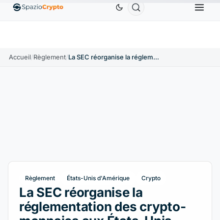
Ethereum
1 880,58 $US
Tether
0,9991 $US
BNB
1.10%
ETH
↑1.90%
USDT
↑0.00%
Accueil
/
Règlement
/
La SEC réorganise la réglementation des crypto-monnaies aux États-Unis
Règlement
États-Unis d'Amérique
Crypto
La SEC réorganise la
réglementation des crypto-