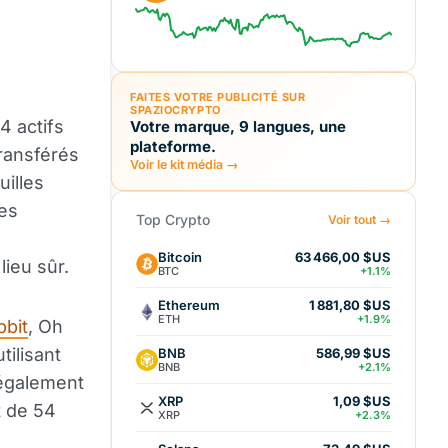
FAITES VOTRE PUBLICITÉ SUR
SPAZIOCRYPTO
4 actifs
Votre marque, 9 langues, une
plateforme.
transférés
Voir le kit média →
uilles
es
Top Crypto
Voir tout →
Bitcoin
63 466,00 $US
lieu sûr.
BTC
+1.1%
Ethereum
1 881,80 $US
ETH
+1.9%
pbit
, Oh
tilisant
BNB
586,99 $US
BNB
+2.1%
 également
XRP
1,09 $US
t de 54
XRP
+2.3%