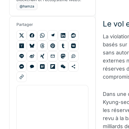
@hamza
Le vol 
Partager
La violati
basés sur
sans autor
externes 
réserves d
compromise
Dans une d
Kyung-seok,
les réserv
revu à la 
milliards 