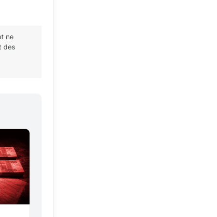
et ne
t des