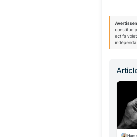
Avertisse
constitue 
actifs vola
indépendan
Articl
Hamz