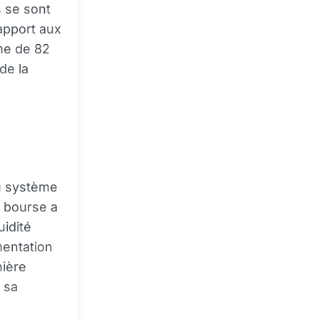
s se sont
apport aux
me de 82
de la
u système
a bourse a
uidité
mentation
nière
 sa