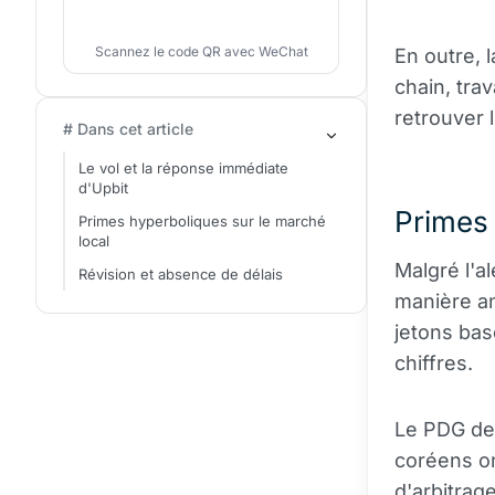
Scannez le code QR avec WeChat
En outre, 
chain, trav
retrouver 
# Dans cet article
Le vol et la réponse immédiate
d'Upbit
Primes 
Primes hyperboliques sur le marché
local
Malgré l'a
Révision et absence de délais
manière an
jetons bas
chiffres.
Le PDG de
coréens on
d'
arbitrag