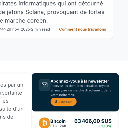
pirates informatiques qui ont détourné
 de jetons Solana, provoquant de fortes
le marché coréen.
29 nov. 2025
2 min read
Comment nous travaillons
med
Abonnez-vous à la newsletter
és par un
Recevez les dernières actualités crypto
et analyses de marché directement dans
importante
votre boîte mail.
 les
S'abonner
suite d'un
ons de
63 466,00 $US
Bitcoin
₿
BTC · 24h
+1.10%