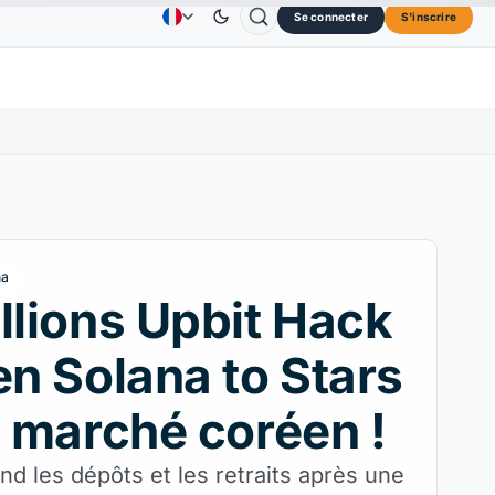
Se connecter
S'inscrire
Solana
73,45 $US
TRON
0,3264 $US
Dogecoin
Publicité
Contactez nous
A propos de
2.30%
SOL
↑2.10%
TRX
↓0.30%
na
llions Upbit Hack
en Solana to Stars
e marché coréen !
nd les dépôts et les retraits après une