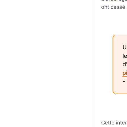
ont cessé 
U
l
d
p
-
Cette inte