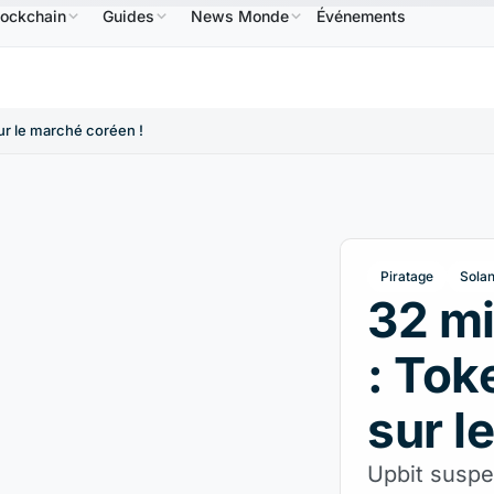
lockchain
Guides
News Monde
Événements
BNB
586,64 $US
USDC
0,9995 $US
XRP
1,09 $US
BNB
↑2.10%
USDC
↑0.00%
XRP
↑
sur le marché coréen !
Piratage
Sola
32 mi
: Tok
sur l
Upbit suspe