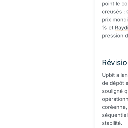
point le c
creusés : 
prix mond
% et
Rayd
pression d
Révisio
Upbit a l
de dépôt e
souligné qu
opérationn
coréenne, 
séquentiel
stabilité.