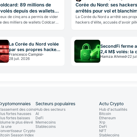
oldcard: 89 millions de
Corée du Nord: ses hackers
 volés depuis des wallets
arrêtés pour vol et blanchi
are
en crypto
eux de cinq ans a permis de vider
La Corée du Nord a arrêté ses prop
e des milliers de wallets Coldcard
hackers d'élite, accusés d'avoir pill
 de 89 millions de dollars. Ce qui
banques du régime et blanchi le but
ssé, et comment…
crypto. Une affaire qui éclaire le…
La Corée du Nord volée
SecondFi ferme 
par ses propres hackers
2,4 M$ volés: la c
Francesco Campisi
d'État recyclant en
Hamza Ahmed
22 jui
privée lisible on
28 juil. 2026
crypto
Cryptomonnaies
Secteurs populaires
Actu Crypto
lassement des coins
Hub des secteurs
Hub d'actualités
lus fortes hausses
AI
Bitcoin
lus fortes baisses
DeFi
Ethereum
olume le plus élevé
Memecoins
Xrp
 la une
Stablecoins
DeFi
onvertisseur Crypto
NFT
ltcoin Season Index
Stablecoins