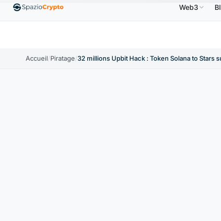
Web3
B
US
Ethereum
1 880,58 $US
Tether
0,9991 $US
↑1.10%
ETH
↑1.90%
USDT
↑0.00%
Accueil
/
Piratage
/
32 millions Upbit Hack : Token Solana to Stars 