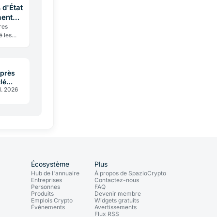
 d'État
ment
res
é les
in en
après
lé
l. 2026
-chain
Écosystème
Plus
Hub de l'annuaire
À propos de SpazioCrypto
Entreprises
Contactez-nous
Personnes
FAQ
Produits
Devenir membre
Emplois Crypto
Widgets gratuits
Événements
Avertissements
Flux RSS