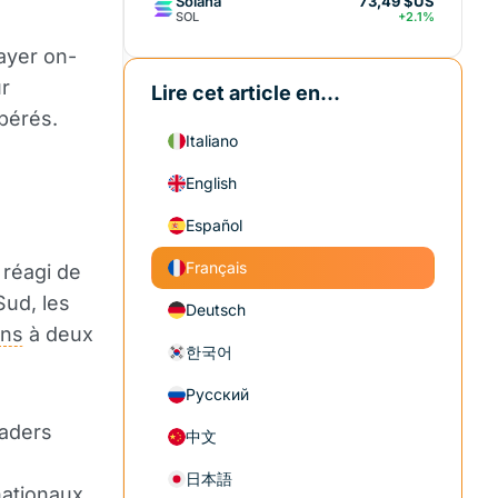
Solana
73,49 $US
SOL
+2.1%
layer on-
ur
Lire cet article en...
upérés.
Italiano
English
Español
Français
 réagi de
Sud, les
Deutsch
ins
à deux
한국어
Русский
raders
中文
日本語
nationaux,