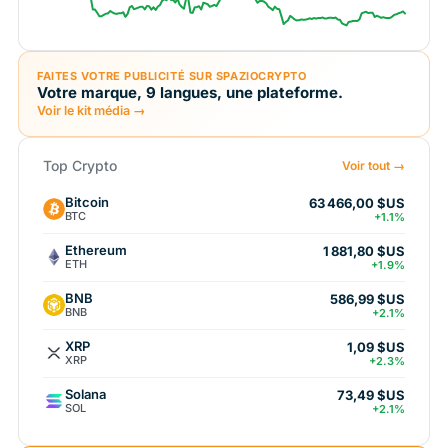
FAITES VOTRE PUBLICITÉ SUR SPAZIOCRYPTO
Votre marque, 9 langues, une plateforme.
Voir le kit média →
Top Crypto
Voir tout →
Bitcoin
63 466,00 $US
BTC
+1.1%
Ethereum
1 881,80 $US
ETH
+1.9%
BNB
586,99 $US
BNB
+2.1%
XRP
1,09 $US
XRP
+2.3%
Solana
73,49 $US
SOL
+2.1%