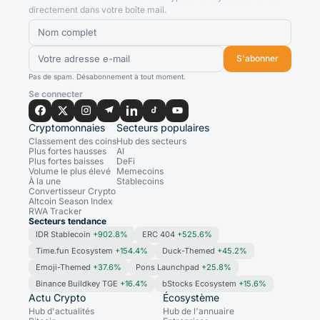
directement dans votre boîte mail.
S'abonner
Pas de spam. Désabonnement à tout moment.
Se connecter
Cryptomonnaies
Secteurs populaires
Classement des coins
Hub des secteurs
Plus fortes hausses
AI
Plus fortes baisses
DeFi
Volume le plus élevé
Memecoins
À la une
Stablecoins
Convertisseur Crypto
Altcoin Season Index
RWA Tracker
Secteurs tendance
IDR Stablecoin
+902.8%
ERC 404
+525.6%
Time.fun Ecosystem
+154.4%
Duck-Themed
+45.2%
Emoji-Themed
+37.6%
Pons Launchpad
+25.8%
Binance Buildkey TGE
+16.4%
bStocks Ecosystem
+15.6%
Actu Crypto
Écosystème
Hub d'actualités
Hub de l'annuaire