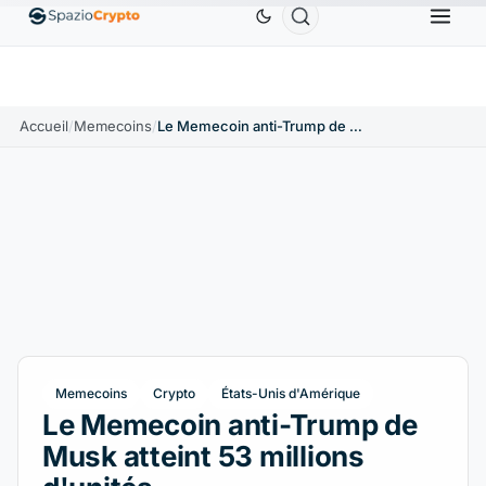
S
Ethereum
1 880,58 $US
Tether
0,9991 $US
B
↑1.10%
ETH
↑1.90%
USDT
↑0.00%
Accueil
/
Memecoins
/
Le Memecoin anti-Trump de Musk atteint 53 millions d'unités
Memecoins
Crypto
États-Unis d'Amérique
Le Memecoin anti-Trump de
Musk atteint 53 millions