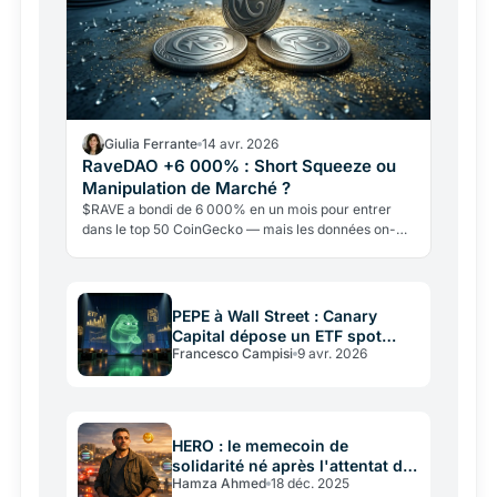
Giulia Ferrante
14 avr. 2026
RaveDAO +6 000% : Short Squeeze ou
Manipulation de Marché ?
$RAVE a bondi de 6 000% en un mois pour entrer
dans le top 50 CoinGecko — mais les données on-
chain révèlent une concentration extrême de l'offre
et des accusations de manipulation coordonnée. Ce
que les chiffres montrent vraiment.
PEPE à Wall Street : Canary
Capital dépose un ETF spot
Francesco Campisi
9 avr. 2026
auprès de la SEC
HERO : le memecoin de
solidarité né après l'attentat de
Hamza Ahmed
18 déc. 2025
Sydney