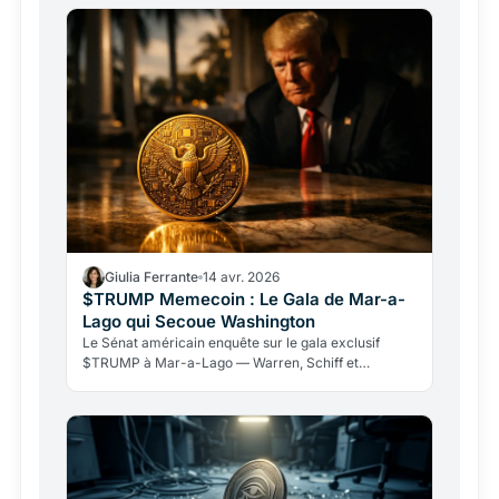
Giulia Ferrante
14 avr. 2026
$TRUMP Memecoin : Le Gala de Mar-a-
Lago qui Secoue Washington
Le Sénat américain enquête sur le gala exclusif
$TRUMP à Mar-a-Lago — Warren, Schiff et
Blumenthal exigent des réponses. Les baleines
accumulent des millions, mais le token a chuté de 96
% depuis son sommet.