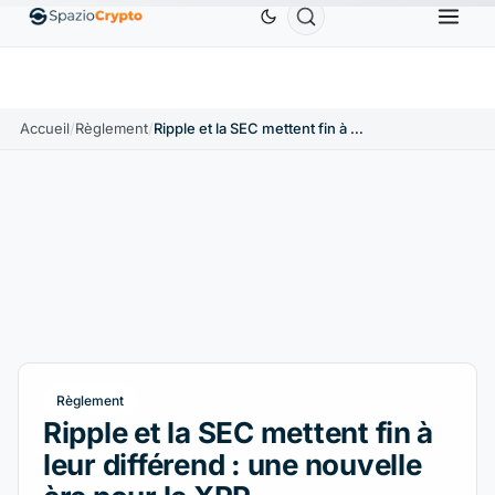
Ethereum
1 880,58 $US
Tether
0,9991 $US
BNB
.10%
ETH
↑1.90%
USDT
↑0.00%
B
Accueil
/
Règlement
/
Ripple et la SEC mettent fin à leur différend : une nouvelle ère pour le XRP
Règlement
Ripple et la SEC mettent fin à
leur différend : une nouvelle