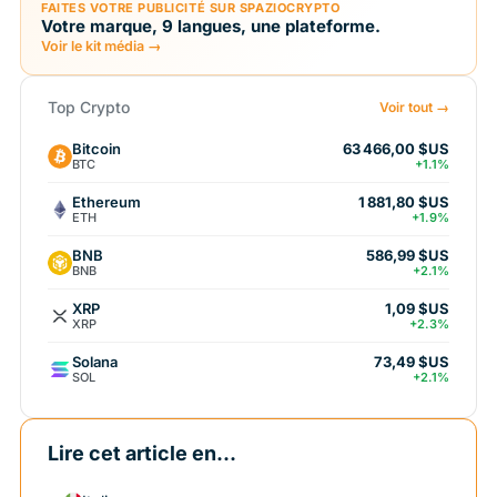
FAITES VOTRE PUBLICITÉ SUR SPAZIOCRYPTO
Votre marque, 9 langues, une plateforme.
Voir le kit média →
Top Crypto
Voir tout →
Bitcoin
63 466,00 $US
BTC
+1.1%
Ethereum
1 881,80 $US
ETH
+1.9%
BNB
586,99 $US
BNB
+2.1%
XRP
1,09 $US
XRP
+2.3%
Solana
73,49 $US
SOL
+2.1%
Lire cet article en...