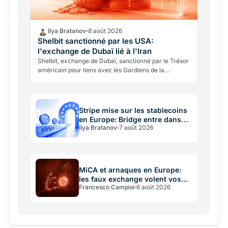
Ilya Bratanov
8 août 2026
Shelbit sanctionné par les USA:
l'exchange de Dubaï lié à l'Iran
Shelbit, exchange de Dubaï, sanctionné par le Trésor
américain pour liens avec les Gardiens de la
Révolution iraniens. La blockchain a rendu l'enquête
Reuters…
Stripe mise sur les stablecoins
en Europe: Bridge entre dans
Ilya Bratanov
7 août 2026
MiCA
MiCA et arnaques en Europe:
les faux exchange volent vos
Francesco Campisi
6 août 2026
crypto