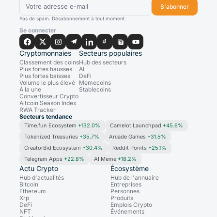
S'abonner
Pas de spam. Désabonnement à tout moment.
Se connecter
Cryptomonnaies
Secteurs populaires
Classement des coins
Hub des secteurs
Plus fortes hausses
AI
Plus fortes baisses
DeFi
Volume le plus élevé
Memecoins
À la une
Stablecoins
Convertisseur Crypto
Altcoin Season Index
RWA Tracker
Secteurs tendance
Time.fun Ecosystem
+132.0%
Camelot Launchpad
+45.6%
Tokenized Treasuries
+35.7%
Arcade Games
+31.5%
CreatorBid Ecosystem
+30.4%
Reddit Points
+25.1%
Telegram Apps
+22.8%
AI Meme
+18.2%
Actu Crypto
Écosystème
Hub d'actualités
Hub de l'annuaire
Bitcoin
Entreprises
Ethereum
Personnes
Xrp
Produits
DeFi
Emplois Crypto
NFT
Événements