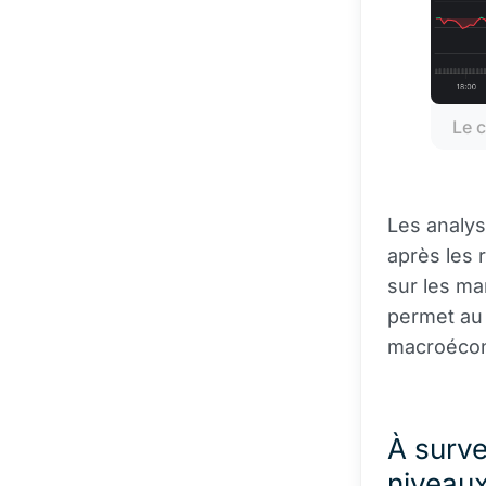
Le c
Les analys
après les 
sur les m
permet au 
macroéco
À surve
niveaux