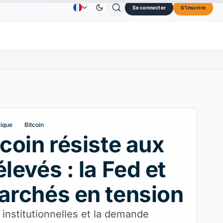
Se connecter
S'inscrire
Solana
73,45 $US
TRON
0,3264 $US
Dogecoin
Publicité
Contactez nous
A propos de
0%
SOL
↑2.10%
TRX
↓0.30%
DOGE
rique
Bitcoin
tcoin résiste aux
élevés : la Fed et
archés en tension
 institutionnelles et la demande