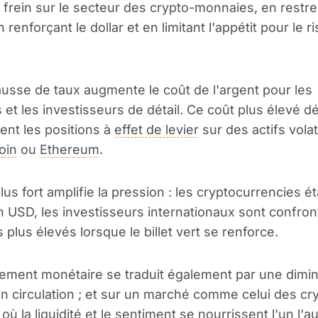
rein sur le secteur des crypto-monnaies, en restre
en renforçant le dollar et en limitant l'appétit pour le r
sse de taux augmente le coût de l'argent pour les
ns et les investisseurs de détail. Ce coût plus élevé 
ent les positions à
effet de levier
sur des actifs volati
oin
ou
Ethereum
.
lus fort amplifie la pression : les cryptocurrencies é
en USD, les investisseurs internationaux sont confro
fs plus élevés lorsque le billet vert se renforce.
ement monétaire se traduit également par une dimi
 en circulation ; et sur un marché comme celui des cr
ù la liquidité et le sentiment se nourrissent l'un l'au