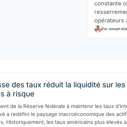
constante o
resserremen
opérateurs 
Réserve féd
Par Joseph Ala
se des taux réduit la liquidité sur les
s à risque
nt de la Réserve fédérale à maintenir les taux d'
int
vé a redéfini le paysage macroéconomique des acti
. Historiquement, les taux américains plus élevés 