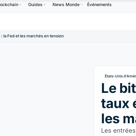
lockchain
Guides
News Monde
Événements
586,64 $US
USDC
0,9995 $US
XRP
1,09 $US
BNB
↑2.10%
USDC
↑0.00%
XRP
↑2.3
s : la Fed et les marchés en tension
États-Unis d'Amé
Le bi
taux 
les m
Les entrées