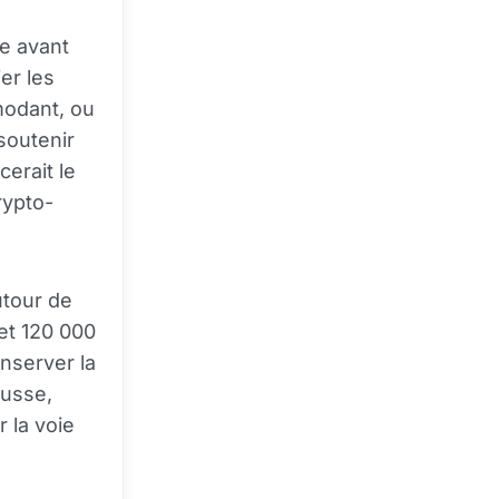
le avant
er les
modant, ou
 soutenir
cerait le
rypto-
utour de
 et 120 000
nserver la
ausse,
r la voie