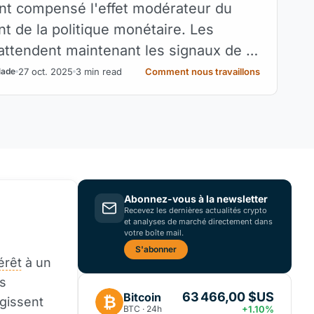
nt compensé l'effet modérateur du
t de la politique monétaire. Les
attendent maintenant les signaux de la
érale pour s'orienter cette semaine.
27 oct. 2025
3 min read
Comment nous travaillons
lade
Abonnez-vous à la newsletter
Recevez les dernières actualités crypto
et analyses de marché directement dans
votre boîte mail.
S'abonner
érêt
à un
fs
63 466,00 $US
Bitcoin
₿
agissent
BTC · 24h
+1.10%