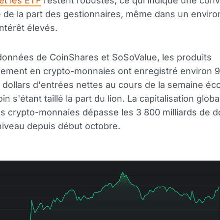
et les ETF
restent robustes, ce qui indique une conv
 de la part des gestionnaires, même dans un envir
intérêt élevés.
données de CoinShares et SoSoValue, les produits
sement en crypto-monnaies ont enregistré environ 
e dollars d'entrées nettes au cours de la semaine éco
in s'étant taillé la part du lion. La capitalisation glob
 crypto-monnaies dépasse les 3 800 milliards de do
niveau depuis début octobre.