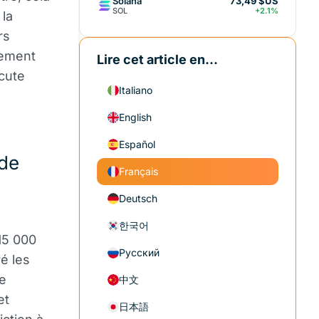
Solana
73,49 $US
SOL
+2.1%
 la
rs
vement
Lire cet article en...
cute
Italiano
English
Español
nde
Français
Deutsch
한국어
115 000
Русский
é les
e
中文
et
日本語