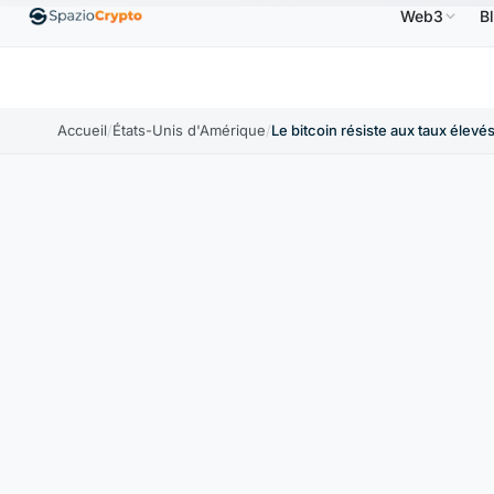
Web3
B
Ethereum
1 880,58 $US
Tether
0,9991 $US
BNB
.10%
ETH
↑1.90%
USDT
↑0.00%
Accueil
/
États-Unis d'Amérique
/
Le bitcoin résiste aux taux élevé