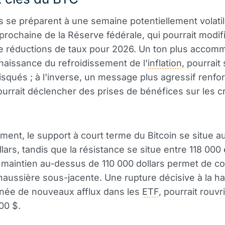
s se préparent à une semaine potentiellement volati
prochaine de la Réserve fédérale, qui pourrait modifi
e réductions de taux pour 2026. Un ton plus accom
aissance du refroidissement de l'
inflation
, pourrait
risqués ; à l'inverse, un message plus agressif renfor
pourrait déclencher des prises de bénéfices sur les c
ent, le support à court terme du Bitcoin se situe a
llars, tandis que la résistance se situe entre 118 000
e maintien au-dessus de 110 000 dollars permet de co
aussière sous-jacente. Une rupture décisive à la h
ée de nouveaux afflux dans les
ETF
, pourrait rouvri
00 $.