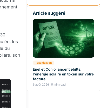
iction à
onnement
Article suggéré
930
ulée, les
ale du
llars, son
Tokenisation
Enel et Conio lancent ebitts:
l'énergie solaire en token sur votre
facture
6 août 2026 · 5 min read