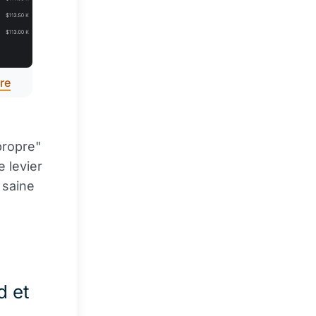
re
propre"
e levier
 saine
d et