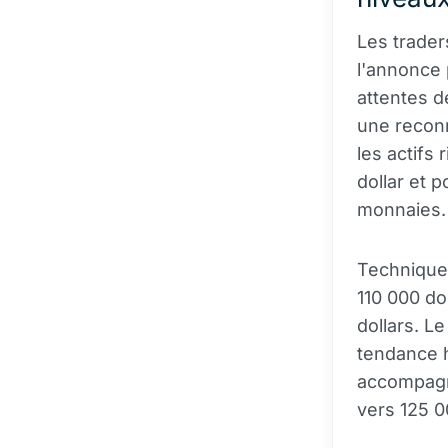
Les trader
l'annonce 
attentes d
une reconn
les actifs 
dollar et 
monnaies.
Techniquem
110 000 do
dollars. L
tendance h
accompagn
vers 125 0