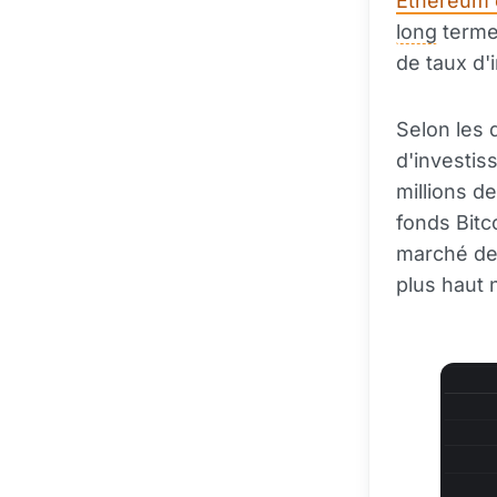
Ethereum 
long
terme
de taux d'
Selon les 
d'investis
millions d
fonds Bitco
marché des
plus haut 