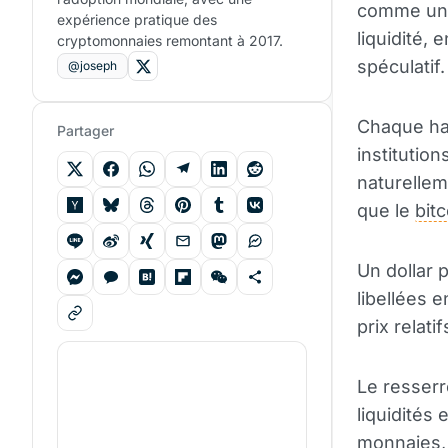
comme un f
expérience pratique des
liquidité, 
cryptomonnaies remontant à 2017.
spéculatif.
@joseph
Chaque hau
Partager
institutio
naturellem
que le
bitc
Un dollar p
libellées 
prix relati
Le resserr
liquidités
monnaies, o