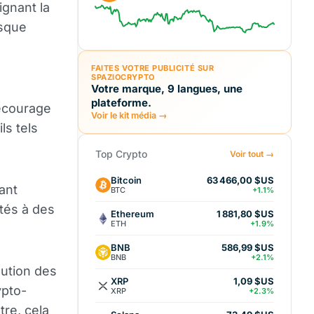
ignant la
isque
FAITES VOTRE PUBLICITÉ SUR
SPAZIOCRYPTO
Votre marque, 9 langues, une
plateforme.
décourage
Voir le kit média →
ls tels
Top Crypto
Voir tout →
Bitcoin
63 466,00 $US
tant
BTC
+1.1%
ntés à des
Ethereum
1 881,80 $US
ETH
+1.9%
BNB
586,99 $US
BNB
+2.1%
nution des
XRP
1,09 $US
ypto-
XRP
+2.3%
tre, cela