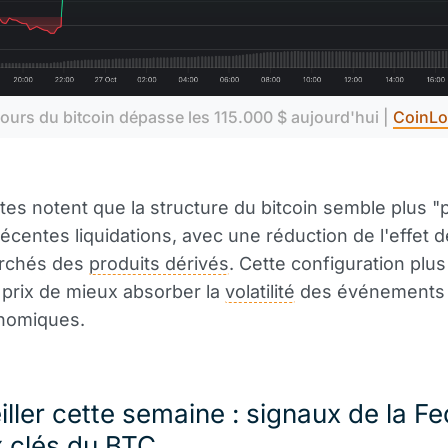
ours du bitcoin dépasse les 115.000 $ aujourd'hui | 
CoinLo
tes notent que la structure du bitcoin semble plus "
récentes liquidations, avec une réduction de l'effet d
archés des
produits dérivés
. Cette configuration plus
prix de mieux absorber la
volatilité
des événements
nomiques.
iller cette semaine : signaux de la Fe
 clés du BTC