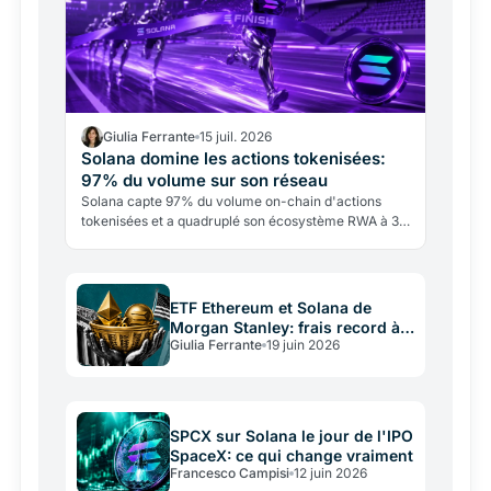
Giulia Ferrante
15 juil. 2026
Solana domine les actions tokenisées:
97% du volume sur son réseau
Solana capte 97% du volume on-chain d'actions
tokenisées et a quadruplé son écosystème RWA à 3,6
milliards de dollars. Pendant que SOL perdait 57%, le
réseau…
ETF Ethereum et Solana de
Morgan Stanley: frais record à
Giulia Ferrante
19 juin 2026
0,14%
SPCX sur Solana le jour de l'IPO
SpaceX: ce qui change vraiment
Francesco Campisi
12 juin 2026