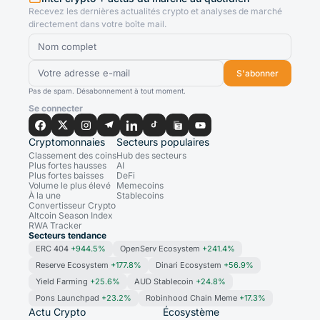
Recevez les dernières actualités crypto et analyses de marché
directement dans votre boîte mail.
S'abonner
Pas de spam. Désabonnement à tout moment.
Se connecter
Cryptomonnaies
Secteurs populaires
Classement des coins
Hub des secteurs
Plus fortes hausses
AI
Plus fortes baisses
DeFi
Volume le plus élevé
Memecoins
À la une
Stablecoins
Convertisseur Crypto
Altcoin Season Index
RWA Tracker
Secteurs tendance
ERC 404
+944.5%
OpenServ Ecosystem
+241.4%
Reserve Ecosystem
+177.8%
Dinari Ecosystem
+56.9%
Yield Farming
+25.6%
AUD Stablecoin
+24.8%
Pons Launchpad
+23.2%
Robinhood Chain Meme
+17.3%
Actu Crypto
Écosystème