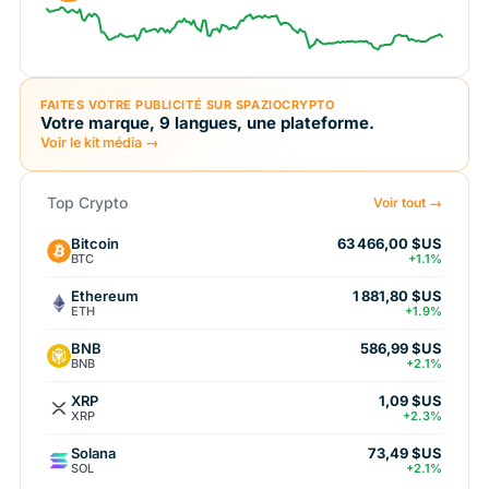
FAITES VOTRE PUBLICITÉ SUR SPAZIOCRYPTO
Votre marque, 9 langues, une plateforme.
Voir le kit média →
Top Crypto
Voir tout →
Bitcoin
63 466,00 $US
BTC
+1.1%
Ethereum
1 881,80 $US
ETH
+1.9%
BNB
586,99 $US
BNB
+2.1%
XRP
1,09 $US
XRP
+2.3%
Solana
73,49 $US
SOL
+2.1%