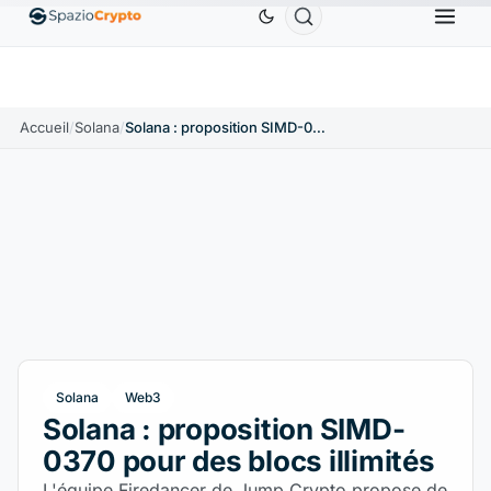
Ethereum
1 880,58 $US
Tether
0,9991 $US
BNB
%
ETH
↑1.90%
USDT
↑0.00%
BNB
Accueil
/
Solana
/
Solana : proposition SIMD-0370 pour des blocs illimités
Solana
Web3
Solana : proposition SIMD-
0370 pour des blocs illimités
L'équipe Firedancer de Jump Crypto propose de