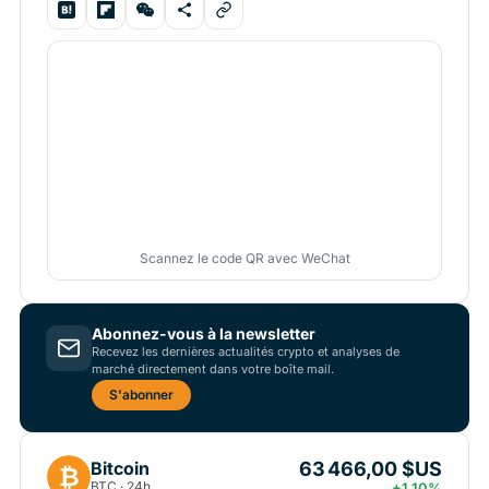
Scannez le code QR avec WeChat
Abonnez-vous à la newsletter
Recevez les dernières actualités crypto et analyses de
marché directement dans votre boîte mail.
S'abonner
63 466,00 $US
Bitcoin
₿
BTC · 24h
+1.10%