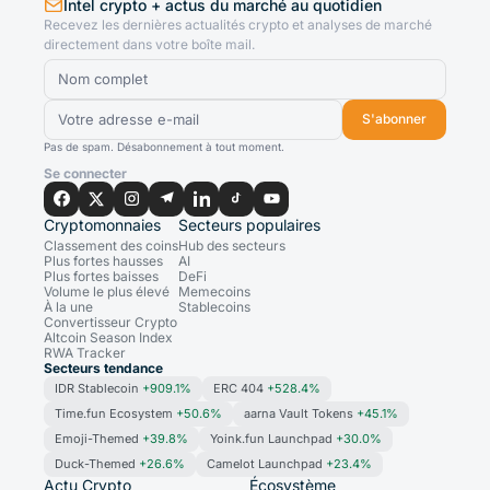
Intel crypto + actus du marché au quotidien
Recevez les dernières actualités crypto et analyses de marché
directement dans votre boîte mail.
S'abonner
Pas de spam. Désabonnement à tout moment.
Se connecter
Cryptomonnaies
Secteurs populaires
Classement des coins
Hub des secteurs
Plus fortes hausses
AI
Plus fortes baisses
DeFi
Volume le plus élevé
Memecoins
À la une
Stablecoins
Convertisseur Crypto
Altcoin Season Index
RWA Tracker
Secteurs tendance
IDR Stablecoin
+909.1%
ERC 404
+528.4%
Time.fun Ecosystem
+50.6%
aarna Vault Tokens
+45.1%
Emoji-Themed
+39.8%
Yoink.fun Launchpad
+30.0%
Duck-Themed
+26.6%
Camelot Launchpad
+23.4%
Actu Crypto
Écosystème