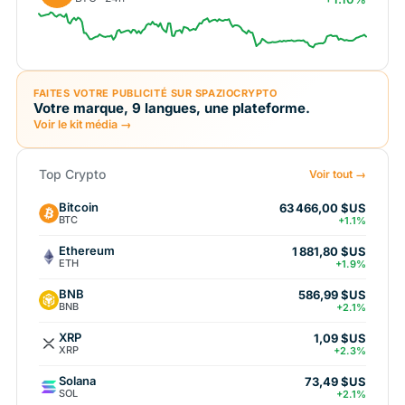
FAITES VOTRE PUBLICITÉ SUR SPAZIOCRYPTO
Votre marque, 9 langues, une plateforme.
Voir le kit média →
Top Crypto
Voir tout →
Bitcoin
63 466,00 $US
BTC
+1.1%
Ethereum
1 881,80 $US
ETH
+1.9%
BNB
586,99 $US
BNB
+2.1%
XRP
1,09 $US
XRP
+2.3%
Solana
73,49 $US
SOL
+2.1%