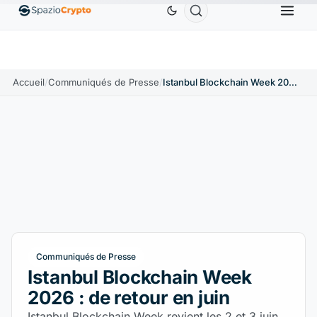
$US
Ethereum
1 880,58 $US
Tether
0,9991 $US
↑1.10%
ETH
↑1.90%
USDT
↑0.00%
Accueil
/
Communiqués de Presse
/
Istanbul Blockchain Week 2026 : de retour en juin
Communiqués de Presse
Istanbul Blockchain Week
2026 : de retour en juin
Istanbul Blockchain Week revient les 2 et 3 juin