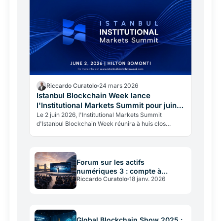
Riccardo Curatolo
24 mars 2026
Istanbul Blockchain Week lance
l'Institutional Markets Summit pour juin
2026
Le 2 juin 2026, l'Institutional Markets Summit
d'Istanbul Blockchain Week réunira à huis clos
régulateurs, institutions financières et décideurs de
haut niveau autour de l'évolution des actifs
numériques.
Forum sur les actifs
numériques 3 : compte à
Riccardo Curatolo
18 janv. 2026
rebours final
Global Blockchain Show 2025 :