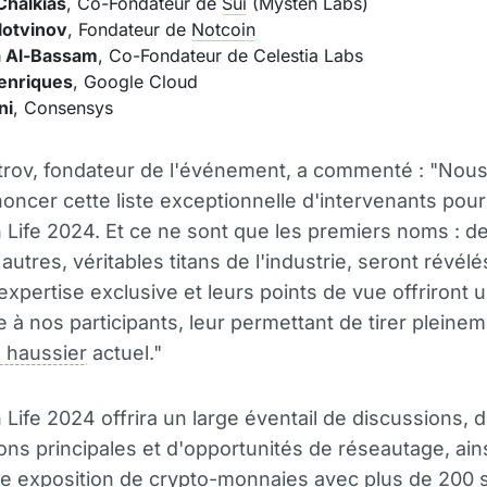
Chalkias
, Co-Fondateur de
Sui
(Mysten Labs)
lotvinov
, Fondateur de
Notcoin
 Al-Bassam
, Co-Fondateur de Celestia Labs
enriques
, Google Cloud
ni
, Consensys
itrov, fondateur de l'événement, a commenté : "No
noncer cette liste exceptionnelle d'intervenants pour
 Life 2024. Et ce ne sont que les premiers noms : d
utres, véritables titans de l'industrie, seront révélé
 expertise exclusive et leurs points de vue offriront 
e à nos participants, leur permettant de tirer pleinem
 haussier
actuel."
 Life 2024 offrira un large éventail de discussions, 
ons principales et d'opportunités de réseautage, ains
e exposition de crypto-monnaies avec plus de 200 