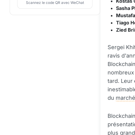
Kostas 
Scannez le code QR avec WeChat
Sasha P
Mustafa
Tiago H
Zied Bri
Sergei Kh
ravis d'an
Blockchain
nombreux a
tard. Leur
inestimabl
du
marché
Blockchain
présentati
plus grand