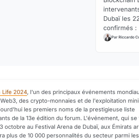
intervenants
Dubaï les 2
confirmés :
(Tether) et 
Par Riccardo C
000 partici
marché haus
 Life 2024
, l'un des principaux événements mondiau
eb3, des crypto-monnaies et de l'exploitation mini
jourd'hui les premiers noms de la prestigieuse liste
ants de la 13e édition du forum. L'événement, qui se 
23 octobre au Festival Arena de Dubaï, aux Émirats a
ira plus de 10 000 personnalités du secteur parmi les