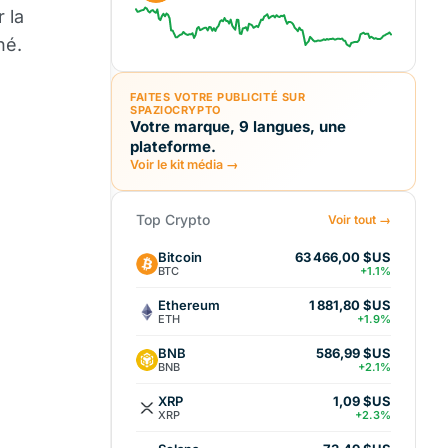
 la
hé.
FAITES VOTRE PUBLICITÉ SUR
SPAZIOCRYPTO
Votre marque, 9 langues, une
plateforme.
Voir le kit média →
Top Crypto
Voir tout →
Bitcoin
63 466,00 $US
BTC
+1.1%
Ethereum
1 881,80 $US
ETH
+1.9%
BNB
586,99 $US
BNB
+2.1%
XRP
1,09 $US
XRP
+2.3%