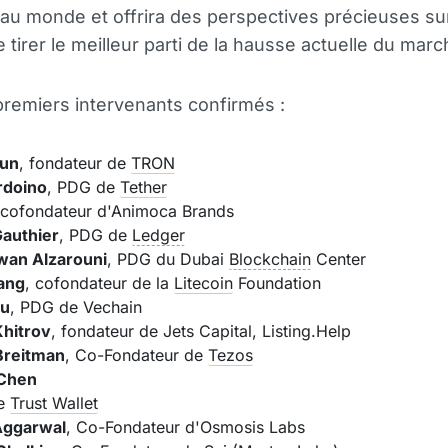
 au monde et offrira des perspectives précieuses sur
 tirer le meilleur parti de la hausse actuelle du marc
premiers intervenants confirmés :
Sun
, fondateur de
TRON
rdoino
, PDG de
Tether
 cofondateur d'Animoca Brands
Gauthier
, PDG de
Ledger
wan Alzarouni
, PDG du Dubai
Blockchain
Center
ang
, cofondateur de la
Litecoin
Foundation
Lu
, PDG de Vechain
Khitrov
, fondateur de Jets Capital, Listing.Help
Breitman
, Co-Fondateur de
Tezos
Chen
de
Trust Wallet
Aggarwal
, Co-Fondateur d'Osmosis Labs