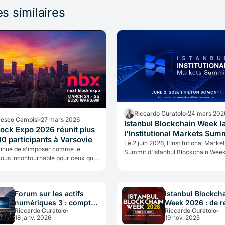
es similaires
Riccardo Curatolo
24 mars 202
cesco Campisi
27 mars 2026
Istanbul Blockchain Week l
lock Expo 2026 réunit plus
l'Institutional Markets Sum
0 participants à Varsovie
pour juin 2026
Le 2 juin 2026, l'Institutional Marke
inue de s'imposer comme le
Summit d'Istanbul Blockchain Week
ous incontournable pour ceux qui
à huis clos régulateurs, institutions
sent activement la prochaine
financières et décideurs de haut ni
n de l'économie numérique.
autour de l'évolution des actifs num
Forum sur les actifs
Istanbul Blockch
numériques 3 : compte
Week 2026 : de r
Riccardo Curatolo
Riccardo Curatolo
à rebours final
en juin
18 janv. 2026
19 nov. 2025