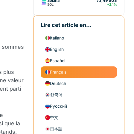
Solana
73,49 $US
SOL
+2.1%
Lire cet article en...
Italiano
us sommes
English
Español
e
s plus
Français
une valeur
Deutsch
ent parti
한국어
Русский
de
中文
i que la
日本語
stands.