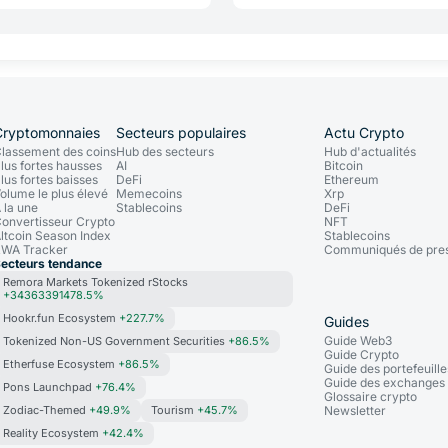
Cryptomonnaies
Secteurs populaires
Actu Crypto
lassement des coins
Hub des secteurs
Hub d'actualités
lus fortes hausses
AI
Bitcoin
lus fortes baisses
DeFi
Ethereum
olume le plus élevé
Memecoins
Xrp
 la une
Stablecoins
DeFi
onvertisseur Crypto
NFT
ltcoin Season Index
Stablecoins
WA Tracker
Communiqués de pre
ecteurs tendance
Remora Markets Tokenized rStocks
+34363391478.5%
Hookr.fun Ecosystem
+227.7%
Guides
Guide Web3
Tokenized Non-US Government Securities
+86.5%
Guide Crypto
Etherfuse Ecosystem
+86.5%
Guide des portefeuille
Guide des exchanges
Pons Launchpad
+76.4%
Glossaire crypto
Zodiac-Themed
+49.9%
Tourism
+45.7%
Newsletter
Reality Ecosystem
+42.4%