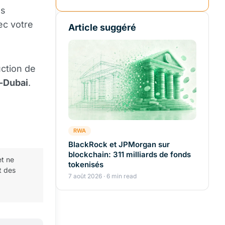
es
ec votre
Article suggéré
uction de
-Dubai
.
RWA
BlackRock et JPMorgan sur
blockchain: 311 milliards de fonds
et ne
tokenisés
t des
7 août 2026 · 6 min read