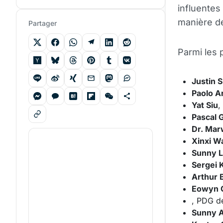
influentes
manière de
Partager
Parmi les 
Justin 
Paolo A
Yat Siu
,
Pascal 
Dr. Mar
Xinxi W
Sunny 
Sergei 
Arthur 
Eowyn 
, PDG 
Sunny 