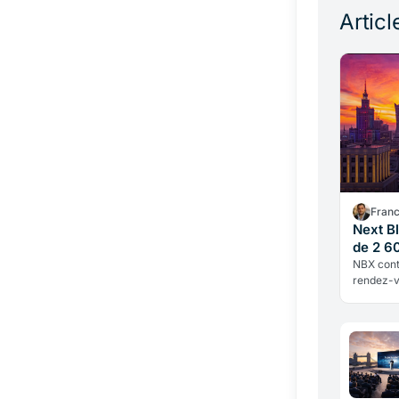
Articl
Fran
Next B
de 2 60
NBX cont
rendez-v
construi
itératio