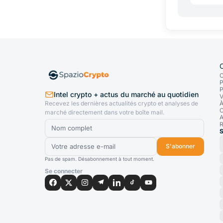
C
P
P
Intel crypto + actus du marché au quotidien
V
Recevez les dernières actualités crypto et analyses de
À
C
marché directement dans votre boîte mail.
A
R
S
S'abonner
Pas de spam. Désabonnement à tout moment.
Se connecter