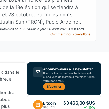
 de la 13e édition qui se tiendra à
2 et 23 octobre. Parmi les noms
 Justin Sun (TRON), Paolo Ardoino
Yat Siu (Animoca Brands). Plus de 10
20 août 2024
Mis à jour 20 août 2025
1 min read
uratolo
Comment nous travaillons
pants sont attendus pour un aperçu du
sier.
Abonnez-vous à la newsletter
x dans le
Recevez les dernières actualités crypto
et analyses de marché directement dans
ère, a
votre boîte mail.
S'abonner
tiendra
rabes
63 466,00 $US
Bitcoin
₿
 plus
BTC · 24h
+1.10%