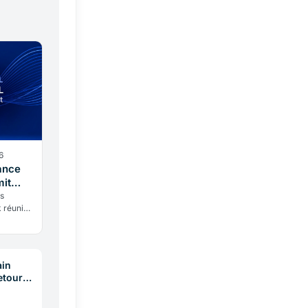
6
ance
mit
ts
 réunira
veau
ériques.
ain
etour