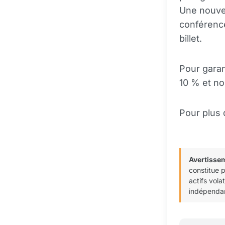
Une nouvea
conférence
billet.
Pour garan
10 % et no
Pour plus 
Avertisse
constitue 
actifs vola
indépendan