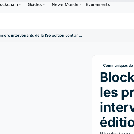
lockchain
Guides
News Monde
Événements
BNB
586,64 $US
USDC
0,9995 $US
XRP
1,09 $US
BNB
↑2.10%
USDC
↑0.00%
XRP
Blockchain Life 2024 : les premiers intervenants de la 13e édition sont annoncés
Communiqués de 
Block
les p
inter
éditi
Blockchain 